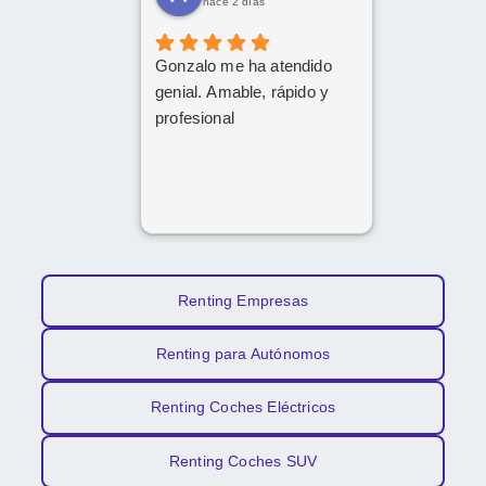
increíble y un trato cercano
hace 2 días
y amable. Gracias a su
implicación y
Gonzalo me ha atendido
profesionalidad, al final han
genial. Amable, rápido y
conseguido sacar adelante
profesional
la operación de renting.
Da gusto encontrarse con
personas así. ¡Mil gracias
por todo!
Renting Empresas
Renting para Autónomos
Renting Coches Eléctricos
Renting Coches SUV