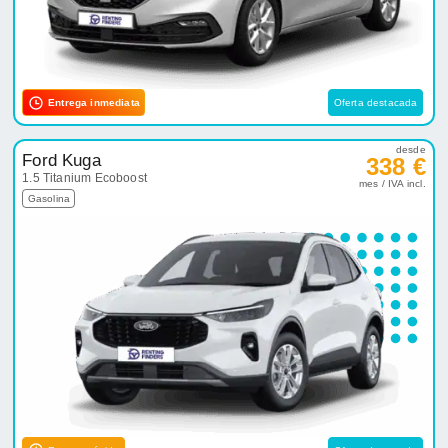
Entrega inmediata
Oferta destacada
desde
Ford Kuga
338 €
1.5 Titanium Ecoboost
mes / IVA incl.
Gasolina