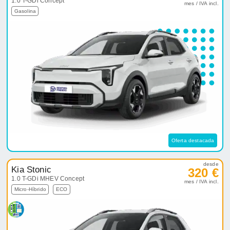
1.0 T-GDi Concept
mes / IVA incl.
Gasolina
Oferta destacada
desde
Kia Stonic
320 €
1.0 T-GDi MHEV Concept
mes / IVA incl.
Micro-Híbrido
ECO