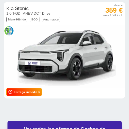
desde
Kia Stonic
359 €
1.0 T-GDi MHEV DCT Drive
mes / IVA incl.
Micro-Híbrido
ECO
Automático
Entrega inmediata