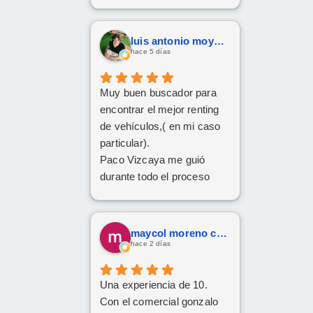
luis antonio moya fernandez
hace 5 días
Muy buen buscador para
encontrar el mejor renting
de vehículos,( en mi caso
particular).
Paco Vizcaya me guió
durante todo el proceso
para conseguir mi Cupra
Formentor al mejor precio.
Ahora a esperar la entrega
maycol moreno cuervo
que esperamos sea lo más
hace 2 días
rápida posible.
Una experiencia de 10.
Con el comercial gonzalo