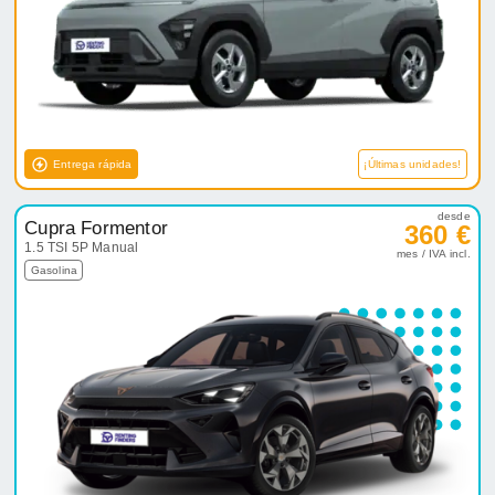
Entrega rápida
¡Últimas unidades!
desde
Cupra Formentor
360 €
1.5 TSI 5P Manual
mes / IVA incl.
Gasolina