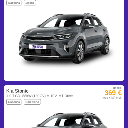
Gasolina
Madrid
desde
Kia Stonic
369 €
1.0 T-GDi 88kW (120CV) MHEV iMT Drive
mes / IVA incl.
Gasolina
Barcelona