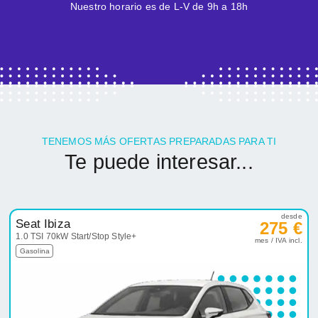
Nuestro horario es de L-V de 9h a 18h
TENEMOS MÁS OFERTAS PREPARADAS PARA TI
Te puede interesar...
desde
Seat Ibiza
275 €
1.0 TSI 70kW Start/Stop Style+
mes / IVA incl.
Gasolina