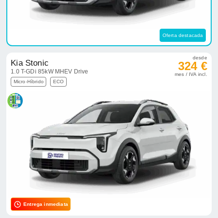
Oferta destacada
desde
Kia Stonic
324 €
1.0 T-GDi 85kW MHEV Drive
mes / IVA incl.
Micro-Híbrido
ECO
Entrega inmediata