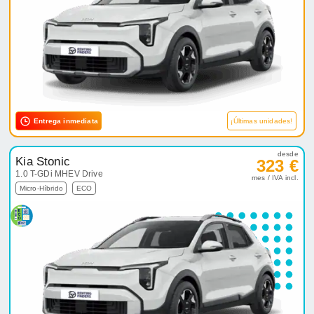
Entrega inmediata
¡Últimas unidades!
desde
Kia Stonic
323 €
1.0 T-GDi MHEV Drive
mes / IVA incl.
Micro-Híbrido
ECO