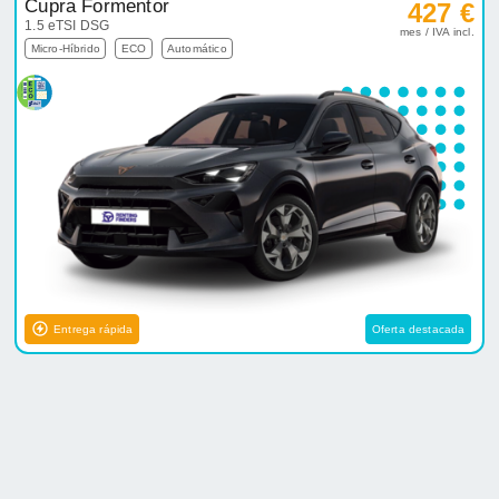
Cupra Formentor
427 €
1.5 eTSI DSG
mes / IVA incl.
Micro-Híbrido
ECO
Automático
Entrega rápida
Oferta destacada