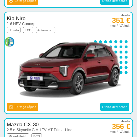
Entrega rápida
Oferta destacada
desde
Kia Niro
351 €
1.6 HEV Concept
mes / IVA incl.
Híbrido
ECO
Automático
Entrega rápida
Oferta destacada
desde
Mazda CX-30
356 €
2.5 e-Skyactiv G MHEV MT Prime-Line
mes / IVA incl.
Micro-Híbrido
ECO