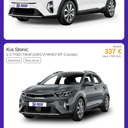
desde
Kia Stonic
337 €
1.0 T-GDi 74kW (100CV) MHEV MT Concept
mes / IVA incl.
Gasolina
Barcelona