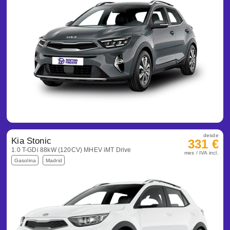
desde
Kia Stonic
331 €
1.0 T-GDi 88kW (120CV) MHEV iMT Drive
mes / IVA incl.
Gasolina
Madrid