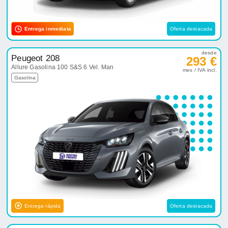
Entrega inmediata
Oferta destacada
desde
Peugeot 208
293 €
Allure Gasolina 100 S&S 6 Vel. Man
mes / IVA incl.
Gasolina
Entrega rápida
Oferta destacada