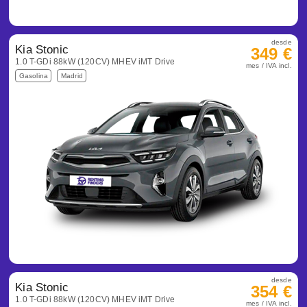
desde
Kia Stonic
349 €
1.0 T-GDi 88kW (120CV) MHEV iMT Drive
mes / IVA incl.
Gasolina
Madrid
desde
Kia Stonic
354 €
1.0 T-GDi 88kW (120CV) MHEV iMT Drive
mes / IVA incl.