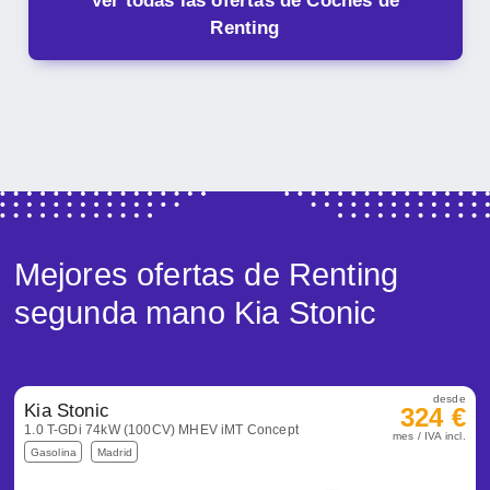
Ver todas las ofertas de Coches de
Renting
Mejores ofertas de Renting
segunda mano Kia Stonic
desde
Kia Stonic
324 €
1.0 T-GDi 74kW (100CV) MHEV iMT Concept
mes / IVA incl.
Gasolina
Madrid