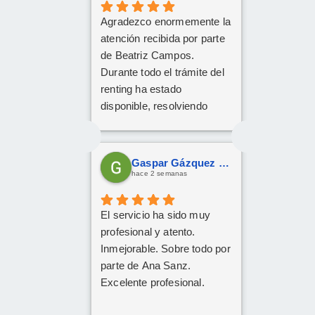
Agradezco enormemente la
atención recibida por parte
de Beatriz Campos.
Durante todo el trámite del
renting ha estado
disponible, resolviendo
cualquier duda con
amabilidad y mucha
claridad. La gestión ha sido
Gaspar Gázquez Galera
rápida y profesional. ¡Cinco
hace 2 semanas
estrellas bien merecidas!
El servicio ha sido muy
profesional y atento.
Inmejorable. Sobre todo por
parte de Ana Sanz.
Excelente profesional.