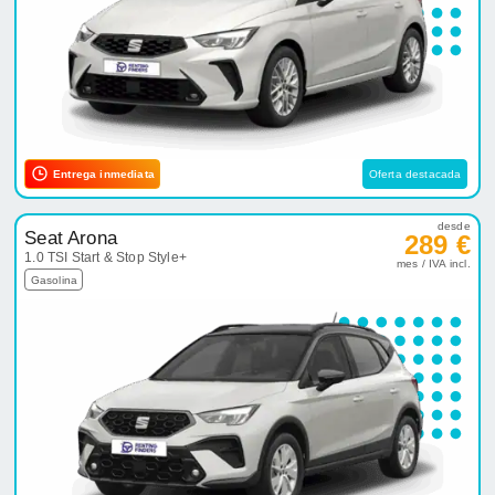
Entrega inmediata
Oferta destacada
desde
Seat Arona
289 €
1.0 TSI Start & Stop Style+
mes / IVA incl.
Gasolina