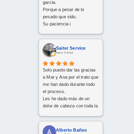
garcia.
Porque a pesar de lo
pesado que sido.
Su paciencia i
perseverancia.
Han cumplido el sueño de
mi familia
Saiter Service
De tener el coche deseado.
hace 3 días
Un trato siempre amable i
cordial
Solo puedo dar las gracias
Da gusto comunicarse con
a Mar y Ana por el trato que
personas asi.
me han dado durante todo
el proceso.
Les he dado más de un
dolor de cabeza con toda la
documentación y los
trámites, pero siempre han
tenido una paciencia
Alberto Baños