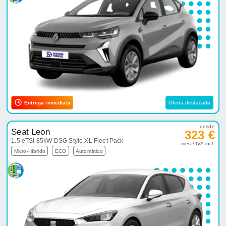
Entrega inmediata
Oferta destacada
desde
Seat Leon
323 €
1.5 eTSI 85kW DSG Style XL Fleet Pack
mes / IVA incl.
Micro-Híbrido
ECO
Automático