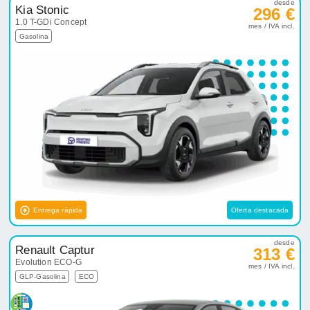
desde
Kia Stonic
296 €
1.0 T-GDi Concept
mes / IVA incl.
Gasolina
Entrega rápida
Oferta destacada
desde
Renault Captur
313 €
Evolution ECO-G
mes / IVA incl.
GLP-Gasolina
ECO