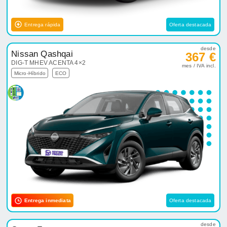
Entrega rápida
Oferta destacada
desde
Nissan Qashqai
367 €
DIG-T MHEV ACENTA 4×2
mes / IVA incl.
Micro-Híbrido
ECO
Entrega inmediata
Oferta destacada
desde