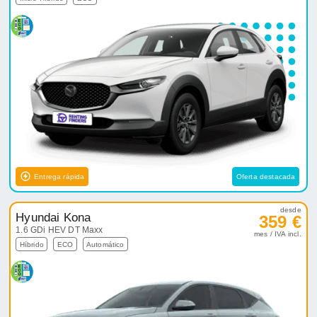
Entrega rápida
Oferta destacada
desde
Hyundai Kona
359 €
1.6 GDi HEV DT Maxx
mes / IVA incl.
Híbrido
ECO
Automático