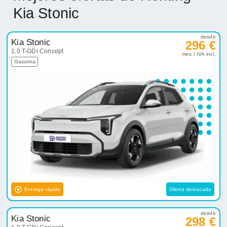
Kia Stonic
desde
Kia Stonic
296 €
1.0 T-GDi Concept
mes / IVA incl.
Gasolina
Entrega rápida
Oferta destacada
desde
Kia Stonic
298 €