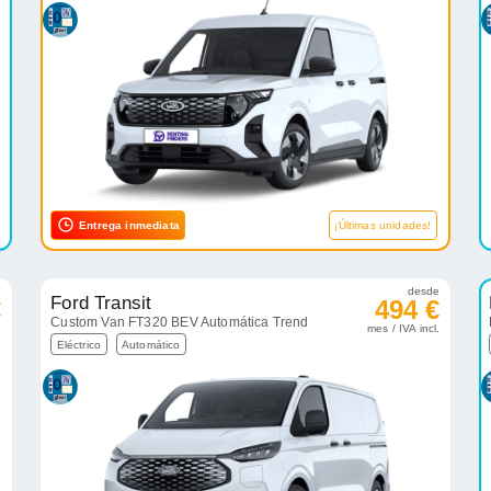
Entrega inmediata
¡Últimas unidades!
e
desde
Ford Transit
€
494 €
Custom Van FT320 BEV Automática Trend
.
mes / IVA incl.
Eléctrico
Automático