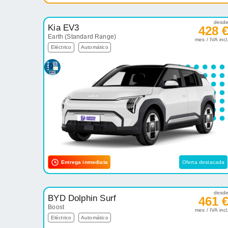
desd
Kia EV3
428 
Earth (Standard Range)
mes / IVA incl
Eléctrico
Automático
Entrega inmediata
Oferta destacada
desd
BYD Dolphin Surf
461 
Boost
mes / IVA incl
Eléctrico
Automático