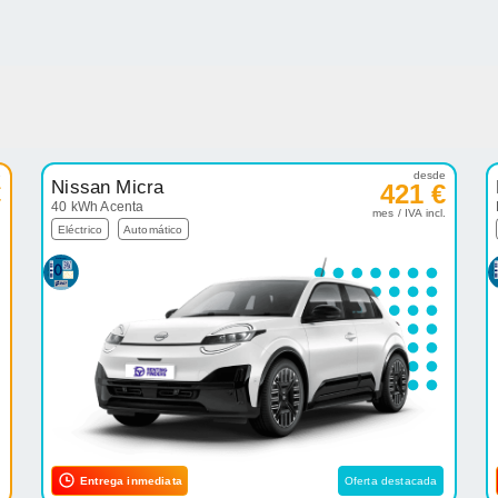
e
desde
Nissan Micra
€
421 €
40 kWh Acenta
.
mes / IVA incl.
Eléctrico
Automático
Entrega inmediata
Oferta destacada