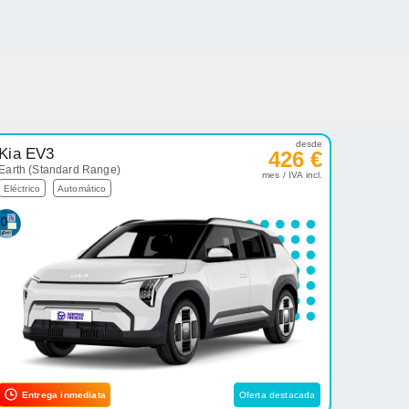
desde
Kia EV3
426 €
Earth (Standard Range)
mes / IVA incl.
Eléctrico
Automático
Entrega inmediata
Oferta destacada