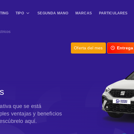
TING
TIPO
SEGUNDA MANO
MARCAS
PARTICULARES
ctricos
Oferta del mes
Entrega
os
nativa que se está
les ventajas y beneficios
escúbrelo aquí.