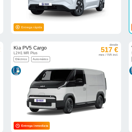
Entrega rápida
e
desde
Kia PV5 Cargo
€
517 €
L2H1 MR Plus
.
mes / IVA incl.
Eléctrico
Automático
Entrega inmediata