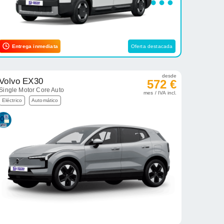
Entrega inmediata
Oferta destacada
desde
Volvo EX30
572 €
Single Motor Core Auto
mes / IVA incl.
Eléctrico
Automático