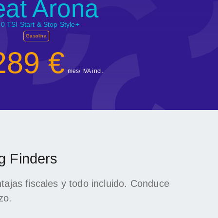
eat Arona
.0 TSI Start & Stop Style+
Gasolina
289 €
mes/ IVA incl.
g Finders
ntajas fiscales y todo incluido. Conduce
zo.