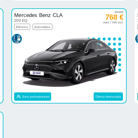
e
desde
Mercedes Benz CLA
€
768 €
200 EQ
.
mes / IVA incl.
Eléctrico
Automático
Solo profesionales
Oferta destacada
e
€
.