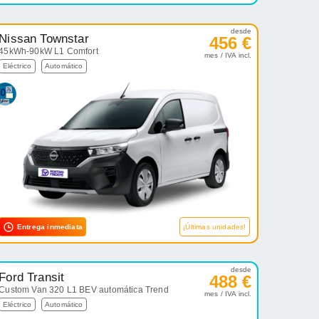
desde
Nissan Townstar
456 €
45kWh-90kW L1 Comfort
mes / IVA incl.
Eléctrico
Automático
Entrega inmediata
¡Últimas unidades!
desde
Ford Transit
488 €
Custom Van 320 L1 BEV automática Trend
mes / IVA incl.
Eléctrico
Automático