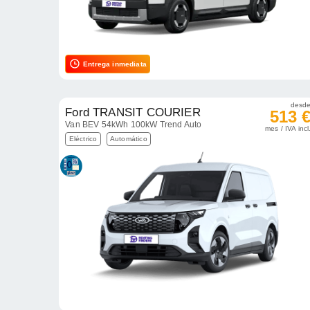
Entrega inmediata
desd
Ford TRANSIT COURIER
513 
Van BEV 54kWh 100kW Trend Auto
mes / IVA incl
Eléctrico
Automático