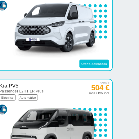
Oferta destacada
desde
Kia PV5
504 €
Passenger L2H1 LR Plus
mes / IVA incl.
Eléctrico
Automático