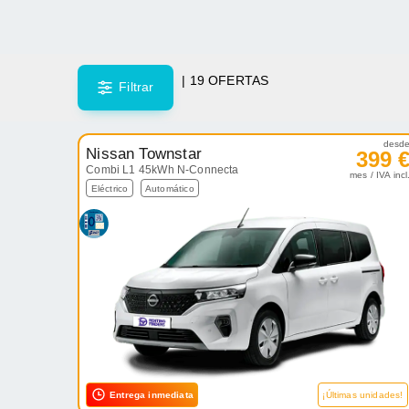
|
19
OFERTAS
Filtrar
desd
Nissan Townstar
399 
Combi L1 45kWh N-Connecta
mes / IVA incl
Eléctrico
Automático
Entrega inmediata
¡Últimas unidades!