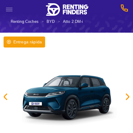
Renting Coches
BYD
Atto 2 DM-i
>
>
Entrega rápida