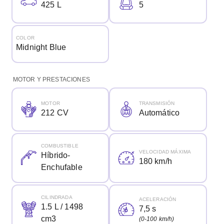
425 L
5
COLOR
Midnight Blue
MOTOR Y PRESTACIONES
MOTOR
TRANSMISIÓN
212 CV
Automático
COMBUSTIBLE
VELOCIDAD MÁXIMA
Híbrido-
180 km/h
Enchufable
CILINDRADA
ACELERACIÓN
1.5 L / 1498
7,5 s
cm3
(0-100 km/h)