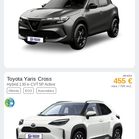
desde
Toyota Yaris Cross
455 €
Hybrid 130 e-CVT 5P Active
mes / IVA incl.
Híbrido
ECO
Automático