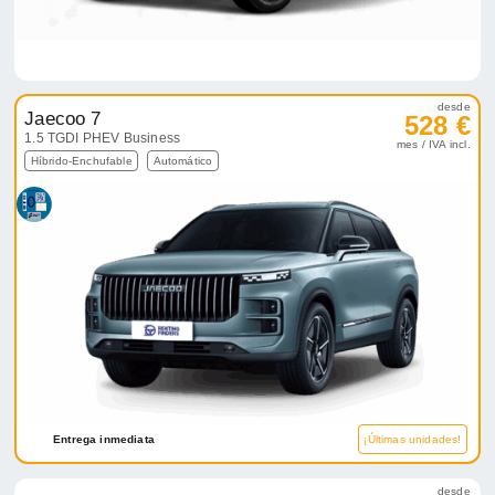
desde
Jaecoo 7
528 €
1.5 TGDI PHEV Business
mes / IVA incl.
Híbrido-Enchufable
Automático
Entrega inmediata
¡Últimas unidades!
desde