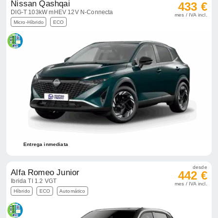
Nissan Qashqai
433 €
DIG-T 103kW mHEV 12V N-Connecta
mes / IVA incl.
Micro-Híbrido
ECO
Entrega inmediata
desde
Alfa Romeo Junior
442 €
Ibrida TI 1.2 VGT
mes / IVA incl.
Híbrido
ECO
Automático