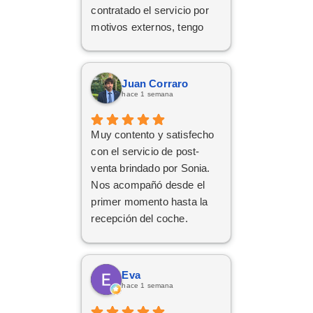
contratado el servicio por
motivos externos, tengo
claro que si en el futuro
decido dar el paso, volveré
a ponerme en sus manos
Juan Corraro
sin dudarlo. Da gusto
hace 1 semana
encontrar profesionales tan
atentas, profesionales y
Muy contento y satisfecho
cercanas. ¡Muchísimas
con el servicio de post-
gracias por todo!
venta brindado por Sonia.
Nos acompañó desde el
primer momento hasta la
recepción del coche.
Respondió a todas
nuestras consultas y nos
mantuvo constantemente
Eva
informados.
hace 1 semana
Muy contentos con el