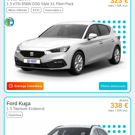
323 €
1.5 eTSI 85kW DSG Style XL Fleet Pack
mes / IVA incl.
Micro-Híbrido
ECO
Automático
Entrega inmediata
Oferta destacada
desde
Ford Kuga
338 €
1.5 Titanium Ecoboost
mes / IVA incl.
Gasolina