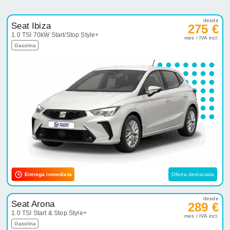
desde
Seat Ibiza
275 €
1.0 TSI 70kW Start/Stop Style+
mes / IVA incl.
Gasolina
Entrega inmediata
Oferta destacada
desde
Seat Arona
289 €
1.0 TSI Start & Stop Style+
mes / IVA incl.
Gasolina