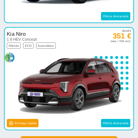
Oferta destacada
desde
Kia Niro
351 €
1.6 HEV Concept
mes / IVA incl.
Híbrido
ECO
Automático
Entrega rápida
Oferta destacada