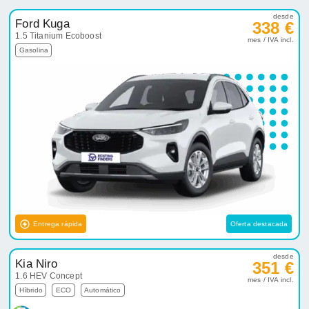
desde
Ford Kuga
338 €
1.5 Titanium Ecoboost
mes / IVA incl.
Gasolina
Entrega rápida
Oferta destacada
desde
Kia Niro
351 €
1.6 HEV Concept
mes / IVA incl.
Híbrido
ECO
Automático