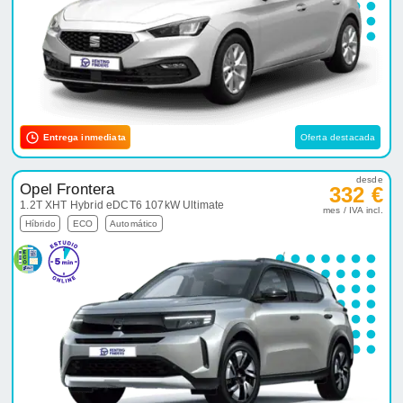
Entrega inmediata
Oferta destacada
desde
Opel Frontera
332 €
1.2T XHT Hybrid eDCT6 107kW Ultimate
mes / IVA incl.
Híbrido
ECO
Automático