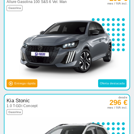
Allure Gasolina 100 S&S 6 Vel. Man
mes / IVA incl.
Gasolina
Entrega rápida
Oferta destacada
desde
Kia Stonic
296 €
1.0 T-GDi Concept
mes / IVA incl.
Gasolina