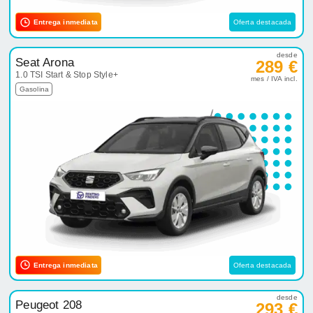
Entrega inmediata
Oferta destacada
desde
Seat Arona
289 €
1.0 TSI Start & Stop Style+
mes / IVA incl.
Gasolina
Entrega inmediata
Oferta destacada
desde
Peugeot 208
293 €