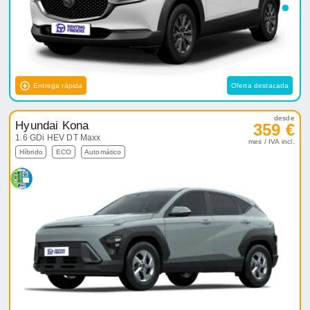
Entrega rápida
Oferta destacada
desde
Hyundai Kona
359 €
1.6 GDi HEV DT Maxx
mes / IVA incl.
Híbrido
ECO
Automático