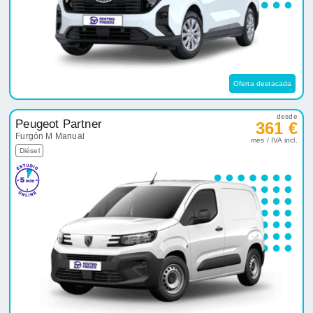
Oferta destacada
desde
Peugeot Partner
361 €
Furgón M Manual
mes / IVA incl.
Diésel