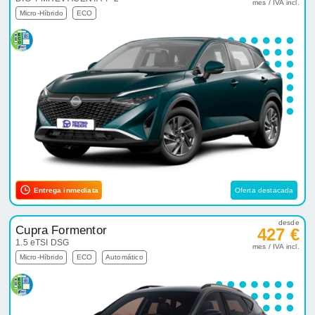
mes / IVA incl.
Micro-Híbrido
ECO
Entrega inmediata
Oferta destacada
desde
Cupra Formentor
427 €
1.5 eTSI DSG
mes / IVA incl.
Micro-Híbrido
ECO
Automático