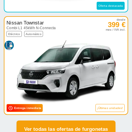
Oferta destacada
desde
Nissan Townstar
399 €
Combi L1 45kWh N-Connecta
mes / IVA incl.
Eléctrico
Automático
Entrega inmediata
¡Últimas unidades!
Ver todas las ofertas de furgonetas