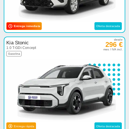
Entrega inmediata
Oferta destacada
desde
Kia Stonic
296 €
1.0 T-GDi Concept
mes / IVA incl.
Gasolina
Entrega rápida
Oferta destacada