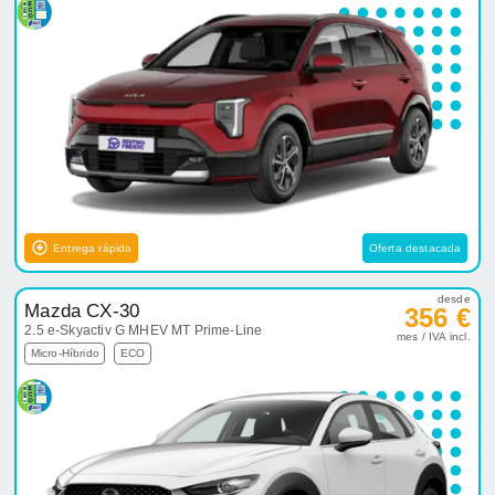
Entrega rápida
Oferta destacada
desde
Mazda CX-30
356 €
2.5 e-Skyactiv G MHEV MT Prime-Line
mes / IVA incl.
Micro-Híbrido
ECO