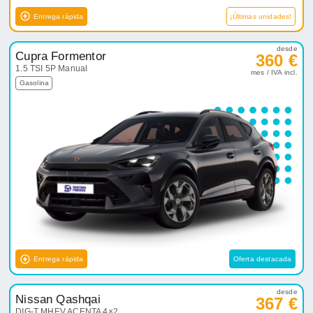
Entrega rápida
¡Últimas unidades!
desde
Cupra Formentor
360 €
1.5 TSI 5P Manual
mes / IVA incl.
Gasolina
Entrega rápida
Oferta destacada
desde
Nissan Qashqai
367 €
DIG-T MHEV ACENTA 4×2