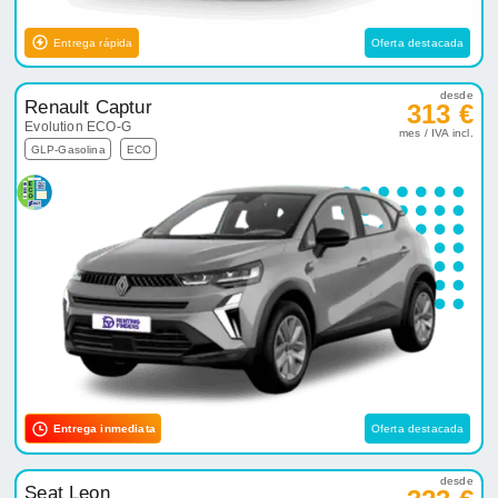
Entrega rápida
Oferta destacada
desde
Renault Captur
313 €
Evolution ECO-G
mes / IVA incl.
GLP-Gasolina
ECO
Entrega inmediata
Oferta destacada
desde
Seat Leon