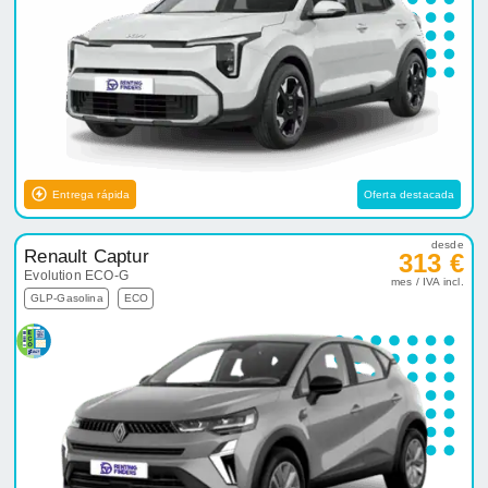
Entrega rápida
Oferta destacada
desde
Renault Captur
313 €
Evolution ECO-G
mes / IVA incl.
GLP-Gasolina
ECO