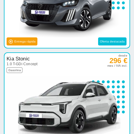
Entrega rápida
Oferta destacada
desde
Kia Stonic
296 €
1.0 T-GDi Concept
mes / IVA incl.
Gasolina