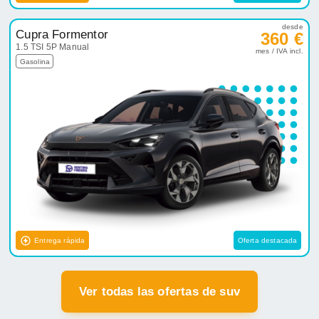
desde
Cupra Formentor
360 €
1.5 TSI 5P Manual
mes / IVA incl.
Gasolina
Entrega rápida
Oferta destacada
Ver todas las ofertas de suv