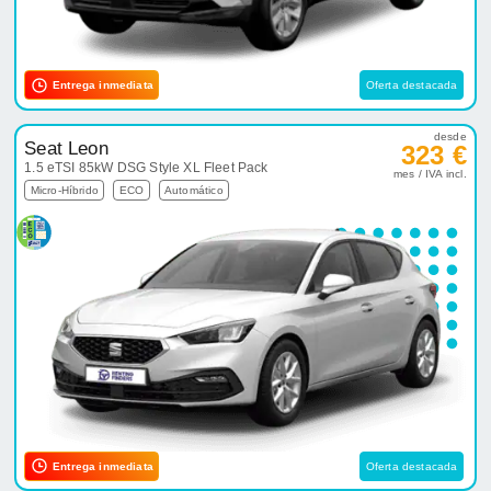
Entrega inmediata
Oferta destacada
desde
Seat Leon
323 €
1.5 eTSI 85kW DSG Style XL Fleet Pack
mes / IVA incl.
Micro-Híbrido
ECO
Automático
Entrega inmediata
Oferta destacada