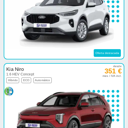
Oferta destacada
desde
Kia Niro
351 €
1.6 HEV Concept
mes / IVA incl.
Híbrido
ECO
Automático