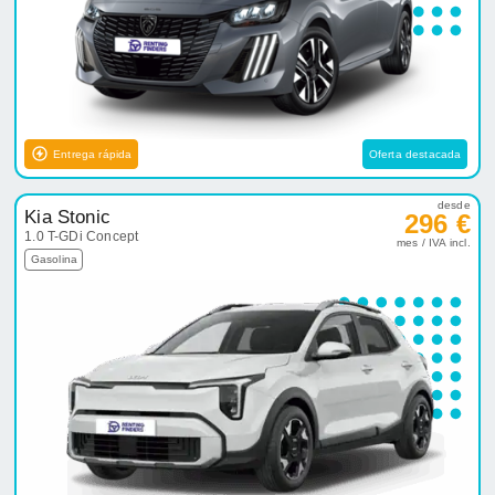
Entrega rápida
Oferta destacada
desde
Kia Stonic
296 €
1.0 T-GDi Concept
mes / IVA incl.
Gasolina