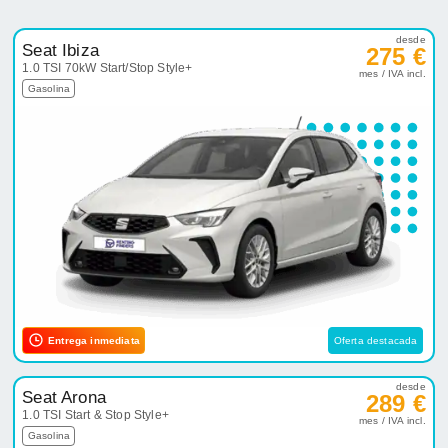
desde
Seat Ibiza
275 €
1.0 TSI 70kW Start/Stop Style+
mes / IVA incl.
Gasolina
Entrega inmediata
Oferta destacada
desde
Seat Arona
289 €
1.0 TSI Start & Stop Style+
mes / IVA incl.
Gasolina