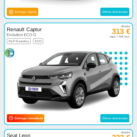
Entrega rápida
Oferta destacada
desde
Renault Captur
313 €
Evolution ECO-G
mes / IVA incl.
GLP-Gasolina
ECO
Entrega inmediata
Oferta destacada
desde
Seat Leon