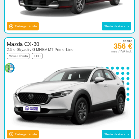
Entrega rápida
Oferta destacada
desde
Mazda CX-30
356 €
2.5 e-Skyactiv G MHEV MT Prime-Line
mes / IVA incl.
Micro-Híbrido
ECO
Entrega rápida
Oferta destacada