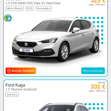
323 €
1.5 eTSI 85kW DSG Style XL Fleet Pack
mes / IVA incl.
Micro-Híbrido
ECO
Automático
Entrega inmediata
Oferta destacada
desde
Ford Kuga
331 €
1.5 Titanium Ecoboost
mes / IVA incl.
Gasolina