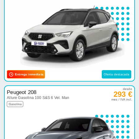
Entrega inmediata
Oferta destacada
desde
Peugeot 208
293 €
Allure Gasolina 100 S&S 6 Vel. Man
mes / IVA incl.
Gasolina