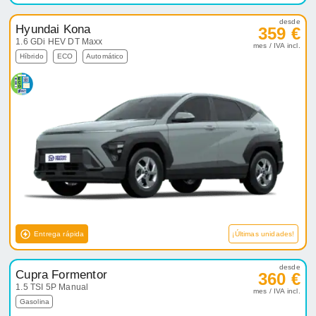
desde
Hyundai Kona
359 €
1.6 GDi HEV DT Maxx
mes / IVA incl.
Híbrido
ECO
Automático
Entrega rápida
¡Últimas unidades!
desde
Cupra Formentor
360 €
1.5 TSI 5P Manual
mes / IVA incl.
Gasolina