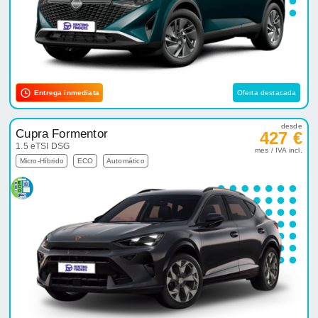
Entrega inmediata
Oferta destacada
desde
Cupra Formentor
427 €
1.5 eTSI DSG
mes / IVA incl.
Micro-Híbrido
ECO
Automático