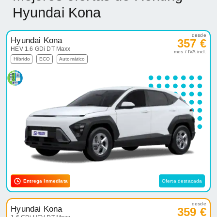
Hyundai Kona
desde
Hyundai Kona
357 €
HEV 1.6 GDi DT Maxx
mes / IVA incl.
Híbrido
ECO
Automático
Entrega inmediata
Oferta destacada
desde
Hyundai Kona
359 €