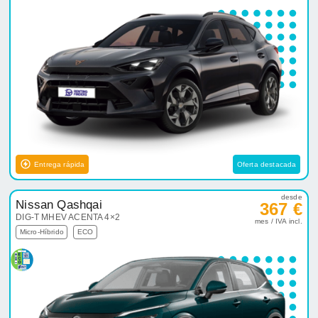
Entrega rápida
Oferta destacada
desde
Nissan Qashqai
367 €
DIG-T MHEV ACENTA 4×2
mes / IVA incl.
Micro-Híbrido
ECO