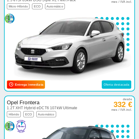
1.5 eTSI 85kW DSG Style XL Fleet Pack
mes / IVA incl.
Micro-Híbrido
ECO
Automático
Entrega inmediata
Oferta destacada
desde
Opel Frontera
332 €
1.2T XHT Hybrid eDCT6 107kW Ultimate
mes / IVA incl.
Híbrido
ECO
Automático