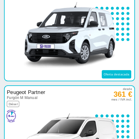
Oferta destacada
desde
Peugeot Partner
361 €
Furgón M Manual
mes / IVA incl.
Diésel