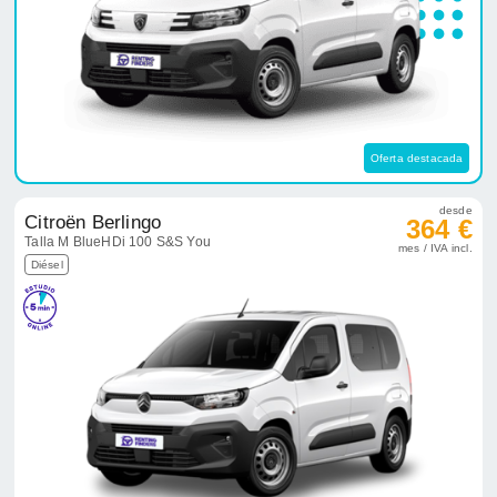
Oferta destacada
desde
Citroën Berlingo
364 €
Talla M BlueHDi 100 S&S You
mes / IVA incl.
Diésel