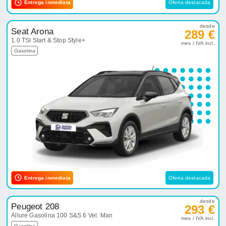
Entrega inmediata
Oferta destacada
desde
Seat Arona
289 €
1.0 TSI Start & Stop Style+
mes / IVA incl.
Gasolina
Entrega inmediata
Oferta destacada
desde
Peugeot 208
293 €
Allure Gasolina 100 S&S 6 Vel. Man
mes / IVA incl.
Gasolina