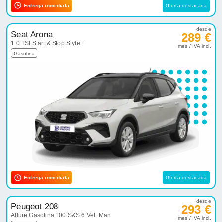
Entrega inmediata
Oferta destacada
desde
Seat Arona
289 €
1.0 TSI Start & Stop Style+
mes / IVA incl.
Gasolina
Entrega inmediata
Oferta destacada
desde
Peugeot 208
293 €
Allure Gasolina 100 S&S 6 Vel. Man
mes / IVA incl.