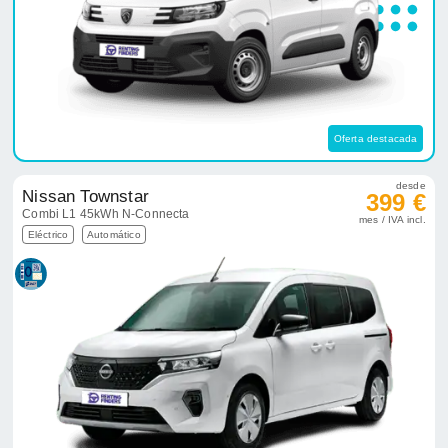
Oferta destacada
desde
Nissan Townstar
399 €
Combi L1 45kWh N-Connecta
mes / IVA incl.
Eléctrico
Automático