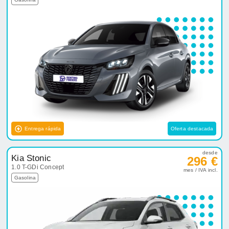
Entrega rápida
Oferta destacada
desde
Kia Stonic
296 €
1.0 T-GDi Concept
mes / IVA incl.
Gasolina