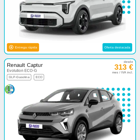
Entrega rápida
Oferta destacada
desde
Renault Captur
313 €
Evolution ECO-G
mes / IVA incl.
GLP-Gasolina
ECO