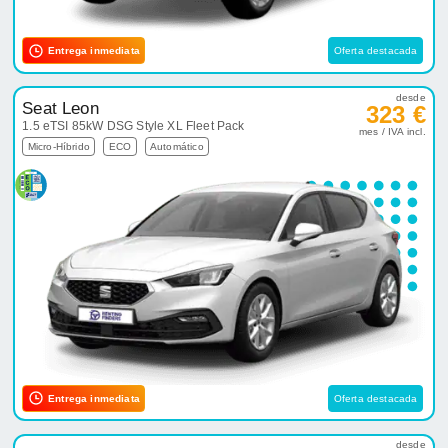
Entrega inmediata
Oferta destacada
desde
Seat Leon
323 €
1.5 eTSI 85kW DSG Style XL Fleet Pack
mes / IVA incl.
Micro-Híbrido
ECO
Automático
Entrega inmediata
Oferta destacada
desde