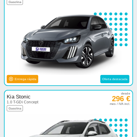
Gasolina
Entrega rápida
Oferta destacada
desde
Kia Stonic
296 €
1.0 T-GDi Concept
mes / IVA incl.
Gasolina