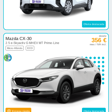
Oferta destacada
desde
Mazda CX-30
356 €
2.5 e-Skyactiv G MHEV MT Prime-Line
mes / IVA incl.
Micro-Híbrido
ECO
Entrega rápida
Oferta destacada