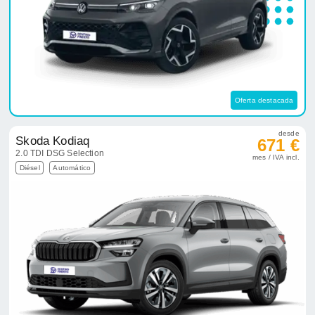
Oferta destacada
desde
Skoda Kodiaq
671 €
2.0 TDI DSG Selection
mes / IVA incl.
Diésel
Automático