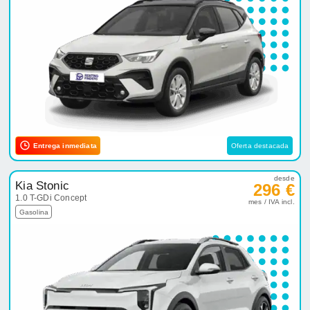
Entrega inmediata
Oferta destacada
desde
Kia Stonic
296 €
1.0 T-GDi Concept
mes / IVA incl.
Gasolina