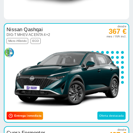
desde
Nissan Qashqai
367 €
DIG-T MHEV ACENTA 4×2
mes / IVA incl.
Micro-Híbrido
ECO
Entrega inmediata
Oferta destacada
desde
Cupra Formentor