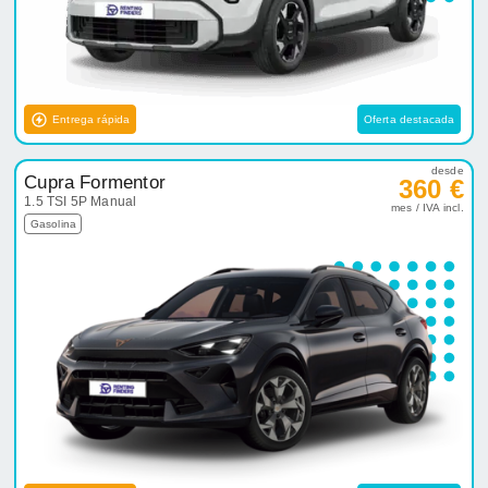
Entrega rápida
Oferta destacada
desde
Cupra Formentor
360 €
1.5 TSI 5P Manual
mes / IVA incl.
Gasolina