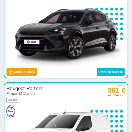
Entrega rápida
Oferta destacada
desde
Peugeot Partner
361 €
Furgón M Manual
mes / IVA incl.
Diésel