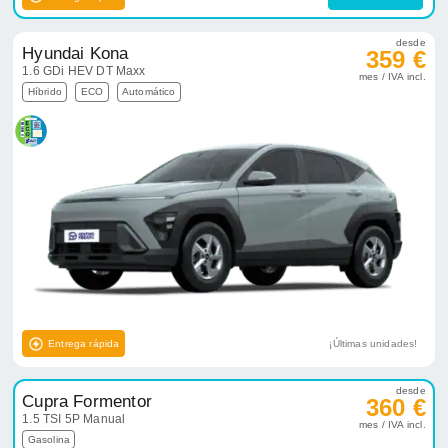
desde
Hyundai Kona
359 €
1.6 GDi HEV DT Maxx
mes / IVA incl.
Híbrido
ECO
Automático
Entrega rápida
¡Últimas unidades!
desde
Cupra Formentor
360 €
1.5 TSI 5P Manual
mes / IVA incl.
Gasolina