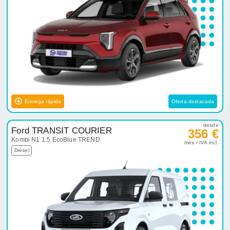
Entrega rápida
Oferta destacada
desde
Ford TRANSIT COURIER
356 €
Kombi N1 1.5 EcoBlue TREND
mes / IVA incl.
Diésel