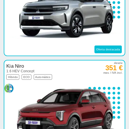
Oferta destacada
desde
Kia Niro
351 €
1.6 HEV Concept
mes / IVA incl.
Híbrido
ECO
Automático