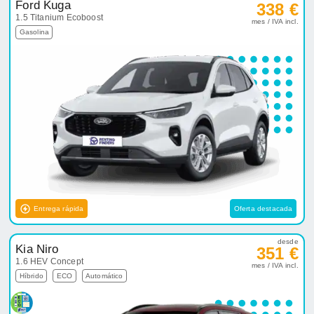
Ford Kuga
338 €
1.5 Titanium Ecoboost
mes / IVA incl.
Gasolina
Entrega rápida
Oferta destacada
desde
Kia Niro
351 €
1.6 HEV Concept
mes / IVA incl.
Híbrido
ECO
Automático