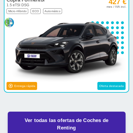
427 €
1.5 eTSI DSG
mes / IVA incl.
Micro-Híbrido
ECO
Automático
Entrega rápida
Oferta destacada
Ver todas las ofertas de Coches de
Renting