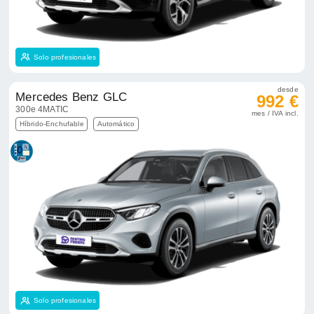
Solo profesionales
desde
Mercedes Benz GLC
992 €
300e 4MATIC
mes / IVA incl.
Híbrido-Enchufable
Automático
Solo profesionales