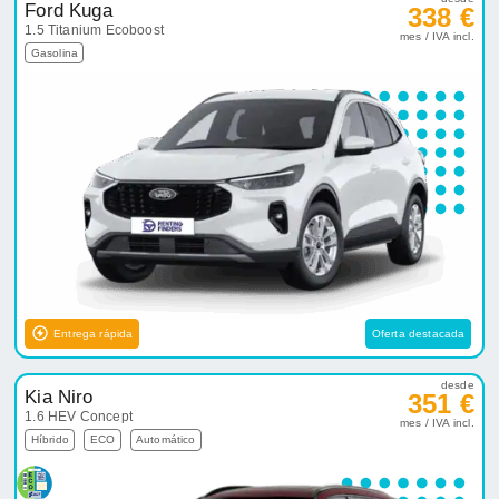
Ford Kuga
338 €
1.5 Titanium Ecoboost
mes / IVA incl.
Gasolina
Entrega rápida
Oferta destacada
desde
Kia Niro
351 €
1.6 HEV Concept
mes / IVA incl.
Híbrido
ECO
Automático