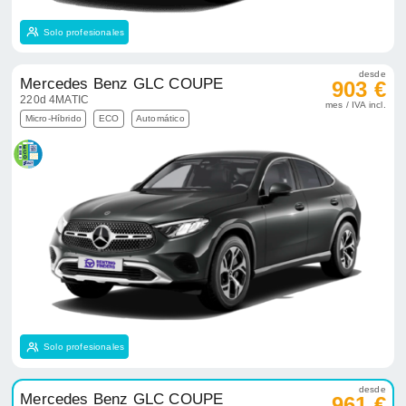
Solo profesionales
desde
Mercedes Benz GLC COUPE
903 €
220d 4MATIC
mes / IVA incl.
Micro-Híbrido
ECO
Automático
Solo profesionales
desde
Mercedes Benz GLC COUPE
961 €