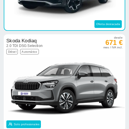
Oferta destacada
desde
Skoda Kodiaq
671 €
2.0 TDI DSG Selection
mes / IVA incl.
Diésel
Automático
Solo profesionales