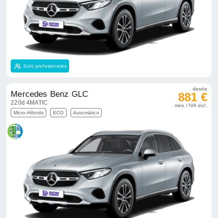
Solo profesionales
desde
Mercedes Benz GLC
881 €
220d 4MATIC
mes / IVA incl.
Micro-Híbrido
ECO
Automático