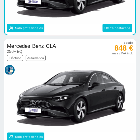
Solo profesionales
Oferta destacada
desde
Mercedes Benz CLA
848 €
250+ EQ
mes / IVA incl.
Eléctrico
Automático
Solo profesionales