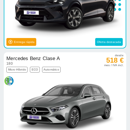
Entrega rápida
Oferta destacada
desde
Mercedes Benz Clase A
518 €
180
mes / IVA incl.
Micro-Híbrido
ECO
Automático