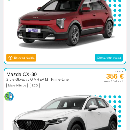
Entrega rápida
Oferta destacada
desde
Mazda CX-30
356 €
2.5 e-Skyactiv G MHEV MT Prime-Line
mes / IVA incl.
Micro-Híbrido
ECO