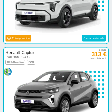
Entrega rápida
Oferta destacada
desde
Renault Captur
313 €
Evolution ECO-G
mes / IVA incl.
GLP-Gasolina
ECO