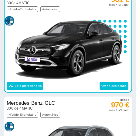
300e 4MATIC
mes / IVA incl.
Híbrido-Enchufable
Automático
Solo profesionales
Oferta destacada
desde
Mercedes Benz GLC
970 €
300 de 4MATIC
mes / IVA incl.
Híbrido-Enchufable
Automático