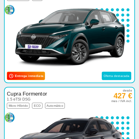
Entrega inmediata
Oferta destacada
desde
Cupra Formentor
427 €
1.5 eTSI DSG
mes / IVA incl.
Micro-Híbrido
ECO
Automático