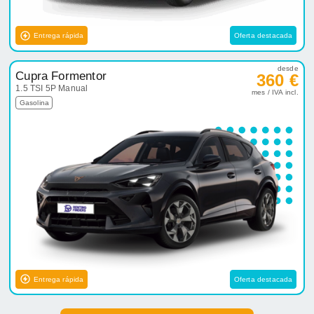
Entrega rápida
Oferta destacada
desde
Cupra Formentor
360 €
1.5 TSI 5P Manual
mes / IVA incl.
Gasolina
Entrega rápida
Oferta destacada