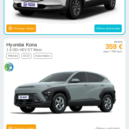
Entrega rápida
Oferta destacada
desde
Hyundai Kona
359 €
1.6 GDi HEV DT Maxx
mes / IVA incl.
Híbrido
ECO
Automático
Entrega rápida
¡Últimas unidades!