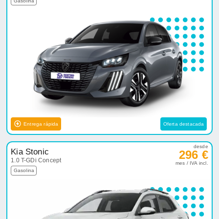
Gasolina
Entrega rápida
Oferta destacada
desde
Kia Stonic
296 €
1.0 T-GDi Concept
mes / IVA incl.
Gasolina