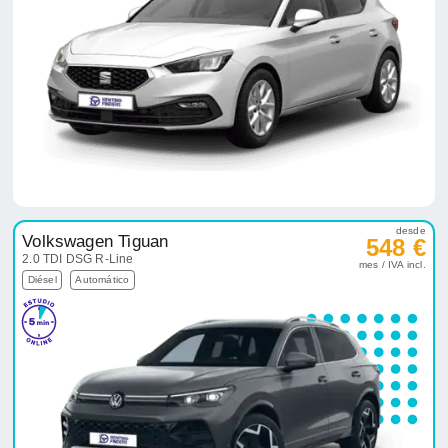
desde
Volkswagen Tiguan
548 €
2.0 TDI DSG R-Line
mes / IVA incl.
Diésel
Automático