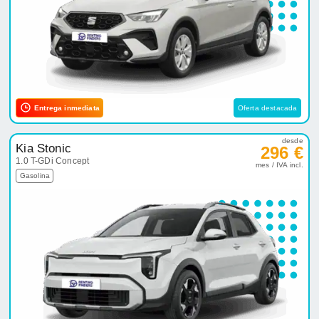
Entrega inmediata
Oferta destacada
desde
Kia Stonic
296 €
1.0 T-GDi Concept
mes / IVA incl.
Gasolina