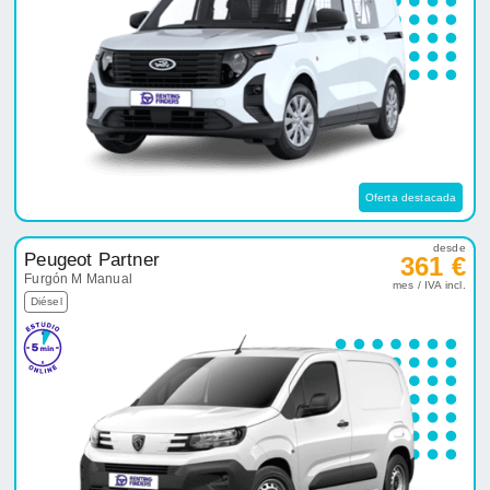
Oferta destacada
desde
Peugeot Partner
361 €
Furgón M Manual
mes / IVA incl.
Diésel