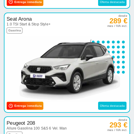
Entrega inmediata
Oferta destacada
desde
Seat Arona
289 €
1.0 TSI Start & Stop Style+
mes / IVA incl.
Gasolina
Entrega inmediata
Oferta destacada
desde
Peugeot 208
293 €
Allure Gasolina 100 S&S 6 Vel. Man
mes / IVA incl.