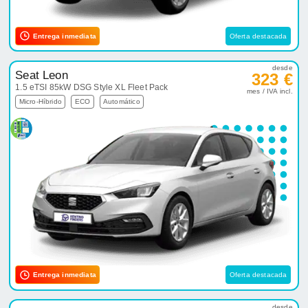
Entrega inmediata
Oferta destacada
desde
Seat Leon
323 €
1.5 eTSI 85kW DSG Style XL Fleet Pack
mes / IVA incl.
Micro-Híbrido
ECO
Automático
Entrega inmediata
Oferta destacada
desde