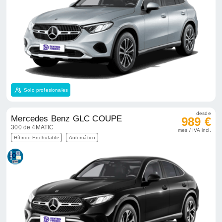
Solo profesionales
desde
Mercedes Benz GLC COUPE
989 €
300 de 4MATIC
mes / IVA incl.
Híbrido-Enchufable
Automático