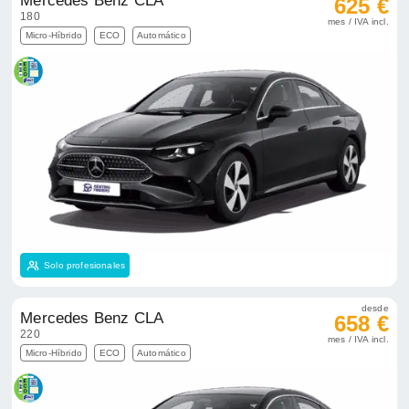
Mercedes Benz CLA
625 €
180
mes / IVA incl.
Micro-Híbrido
ECO
Automático
Solo profesionales
desde
Mercedes Benz CLA
658 €
220
mes / IVA incl.
Micro-Híbrido
ECO
Automático