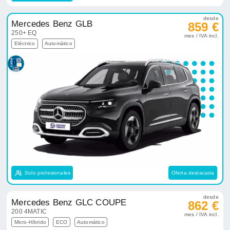
desde
Mercedes Benz GLB
859 €
250+ EQ
mes / IVA incl.
Eléctrico
Automático
Solo profesionales
Oferta destacada
desde
Mercedes Benz GLC COUPE
862 €
200 4MATIC
mes / IVA incl.
Micro-Híbrido
ECO
Automático