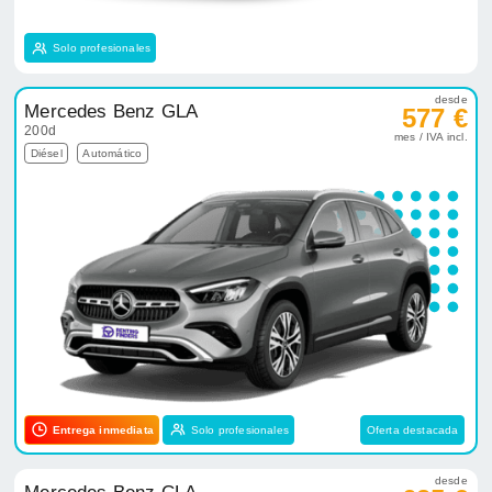
Solo profesionales
desde
Mercedes Benz GLA
577 €
200d
mes / IVA incl.
Diésel
Automático
Entrega inmediata
Solo profesionales
Oferta destacada
desde