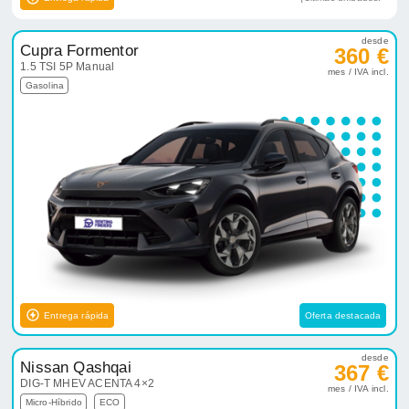
desde
Cupra Formentor
360 €
1.5 TSI 5P Manual
mes / IVA incl.
Gasolina
Entrega rápida
Oferta destacada
desde
Nissan Qashqai
367 €
DIG-T MHEV ACENTA 4×2
mes / IVA incl.
Micro-Híbrido
ECO