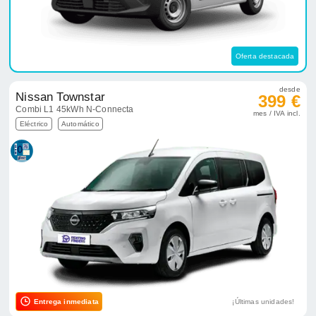
Oferta destacada
desde
Nissan Townstar
399 €
Combi L1 45kWh N-Connecta
mes / IVA incl.
Eléctrico
Automático
Entrega inmediata
¡Últimas unidades!