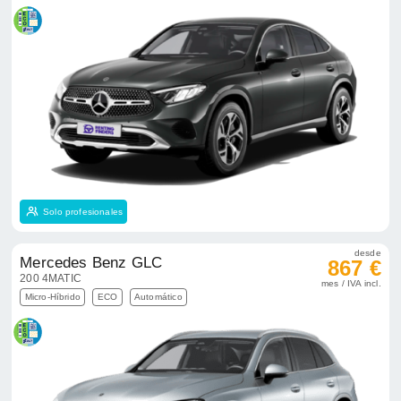
Solo profesionales
desde
Mercedes Benz GLC
867 €
200 4MATIC
mes / IVA incl.
Micro-Híbrido
ECO
Automático