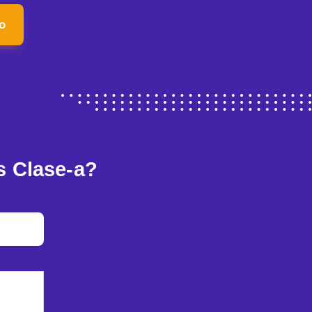
o
s Clase-a?
a