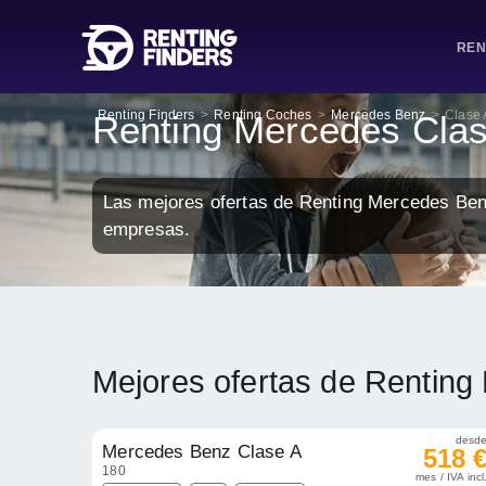
REN
Renting Finders
>
Renting Coches
>
Mercedes Benz
>
Clase 
Renting Mercedes Cla
Las mejores ofertas de Renting Mercedes Ben
empresas.
Mejores ofertas de Rentin
desd
Mercedes Benz Clase A
518 
180
mes / IVA incl