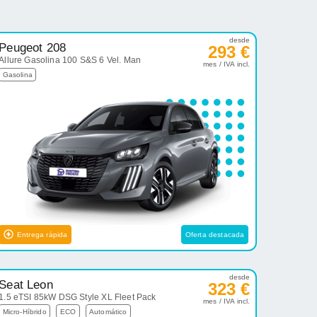
desde
Peugeot 208
293 €
Allure Gasolina 100 S&S 6 Vel. Man
mes / IVA incl.
Gasolina
Entrega rápida
Oferta destacada
desde
Seat Leon
323 €
1.5 eTSI 85kW DSG Style XL Fleet Pack
mes / IVA incl.
Micro-Híbrido
ECO
Automático