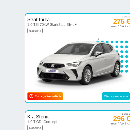
desd
Seat Ibiza
275 
1.0 TSI 70kW Start/Stop Style+
mes / IVA incl
Gasolina
Entrega inmediata
Oferta destacada
desd
Kia Stonic
296 
1.0 T-GDi Concept
mes / IVA incl
Gasolina