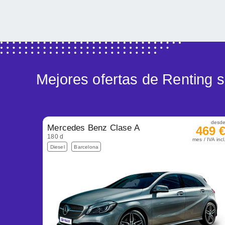
Mejores ofertas de Renting
desd
Mercedes Benz Clase A
469 
180 d
mes / IVA incl
Diesel
Barcelona