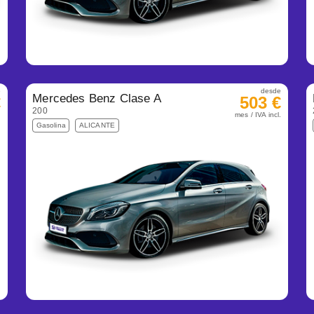
e
desde
Mercedes Benz Clase A
€
503 €
200
.
mes / IVA incl.
Gasolina
ALICANTE