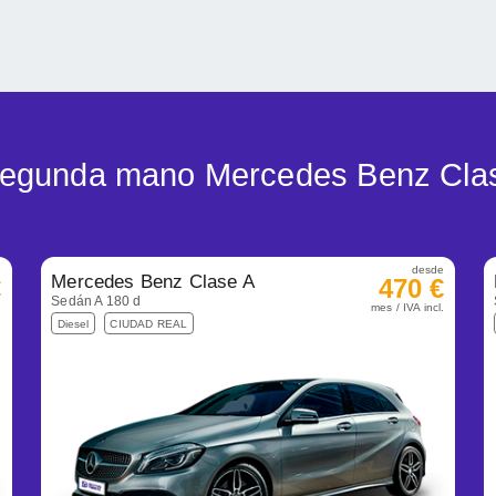
 segunda mano Mercedes Benz Cla
e
desde
Mercedes Benz Clase A
€
470 €
Sedán A 180 d
.
mes / IVA incl.
Diesel
CIUDAD REAL