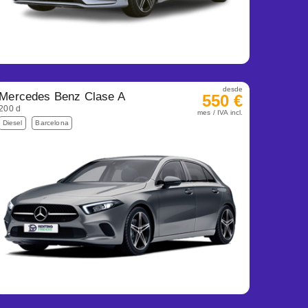
desde
Mercedes Benz Clase A
550 €
200 d
mes / IVA incl.
Diesel
Barcelona