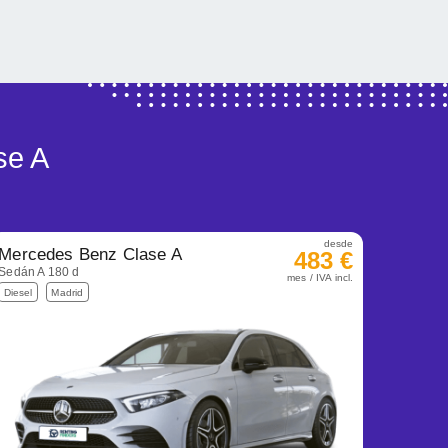
se A
desde
Mercedes Benz Clase A
483 €
Sedán A 180 d
mes / IVA incl.
Diesel
Madrid