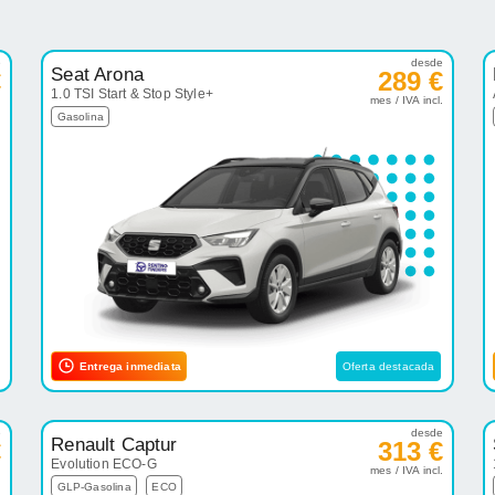
e
desde
Seat Arona
€
289 €
1.0 TSI Start & Stop Style+
.
mes / IVA incl.
Gasolina
Entrega inmediata
Oferta destacada
e
desde
Renault Captur
€
313 €
Evolution ECO-G
.
mes / IVA incl.
GLP-Gasolina
ECO