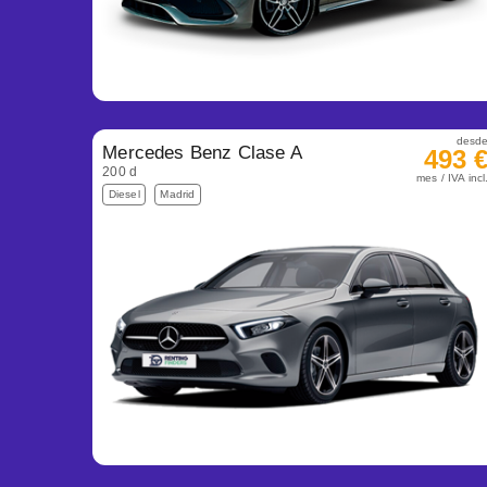
desd
Mercedes Benz Clase A
493 
200 d
mes / IVA incl
Diesel
Madrid