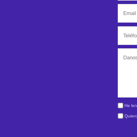
He leí
Quiero