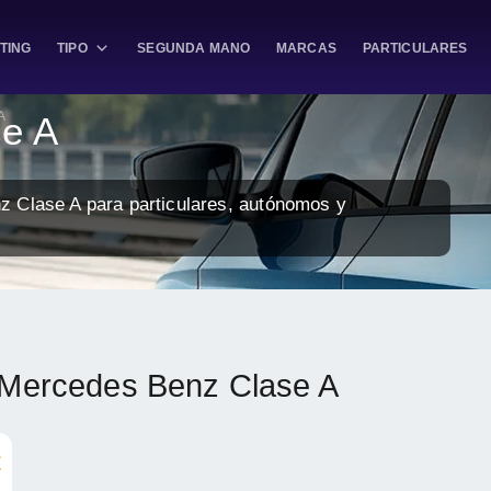
TING
TIPO
SEGUNDA MANO
MARCAS
PARTICULARES
A
se A
z Clase A para particulares, autónomos y
g Mercedes Benz Clase A
e
€
.