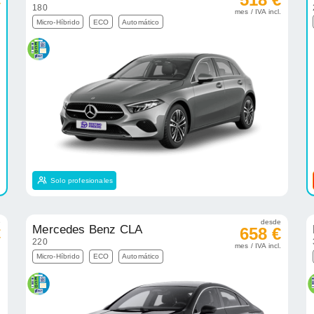
180
.
mes / IVA incl.
Micro-Híbrido
ECO
Automático
Solo profesionales
e
desde
Mercedes Benz CLA
€
658 €
220
.
mes / IVA incl.
Micro-Híbrido
ECO
Automático