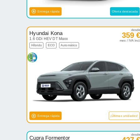
Entrega rápida
Oferta destacada
desd
Hyundai Kona
359 
1.6 GDi HEV DT Maxx
mes / IVA incl
Híbrido
ECO
Automático
Entrega rápida
¡Últimas unidades!
desd
Cupra Formentor
427 