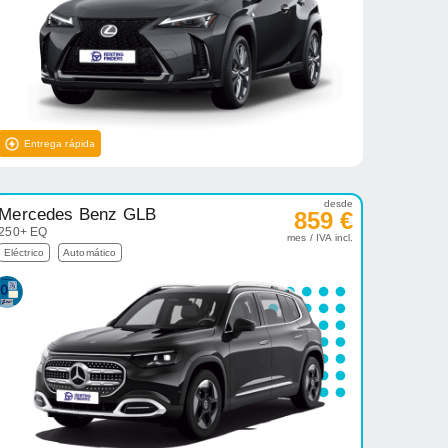
Entrega rápida
desde
Mercedes Benz GLB
859 €
250+ EQ
mes / IVA incl.
Eléctrico
Automático