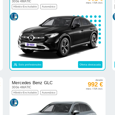
300e 4MATIC
.
mes / IVA incl.
Híbrido-Enchufable
Automático
Solo profesionales
Oferta destacada
e
desde
Mercedes Benz GLC
€
992 €
300e 4MATIC
.
mes / IVA incl.
Híbrido-Enchufable
Automático