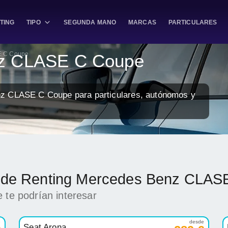
TING
TIPO
SEGUNDA MANO
MARCAS
PARTICULARES
 C Coupe
nz CLASE C Coupe
nz CLASE C Coupe para particulares, autónomos y
ck de Renting Mercedes Benz CLA
 te podrían interesar
e
desde
Seat Arona