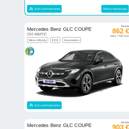
Solo profesionales
Oferta destacada
desd
Mercedes Benz GLC COUPE
862 
200 4MATIC
mes / IVA incl
Micro-Híbrido
ECO
Automático
Solo profesionales
desd
Mercedes Benz GLC COUPE
903 