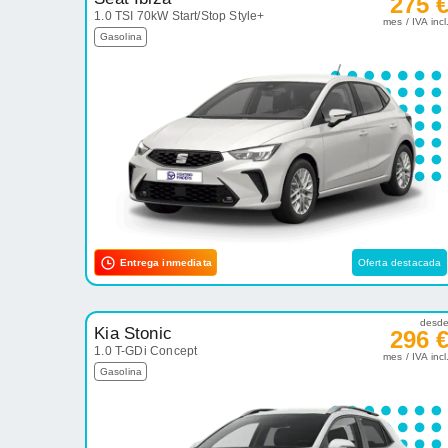
275 
1.0 TSI 70kW Start/Stop Style+
mes / IVA incl
Gasolina
Entrega inmediata
Oferta destacada
desd
Kia Stonic
296 
1.0 T-GDi Concept
mes / IVA incl
Gasolina