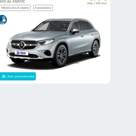
300 de 4MATIC
mes / IVA incl.
Híbrido-Enchufable
Automático
Solo profesionales