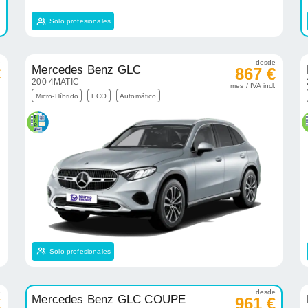
Solo profesionales
e
desde
Mercedes Benz GLC
€
867 €
200 4MATIC
.
mes / IVA incl.
Micro-Híbrido
ECO
Automático
Solo profesionales
e
desde
Mercedes Benz GLC COUPE
€
961 €