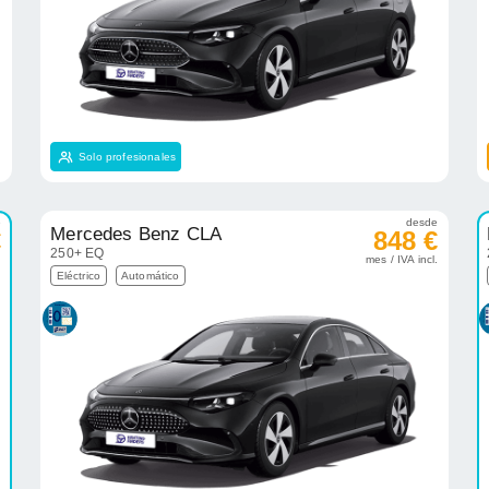
Solo profesionales
e
desde
Mercedes Benz CLA
€
848 €
250+ EQ
.
mes / IVA incl.
Eléctrico
Automático