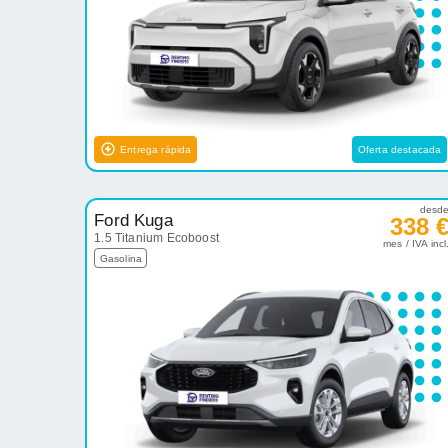
Entrega rápida
Oferta destacada
desd
Ford Kuga
338 
1.5 Titanium Ecoboost
mes / IVA incl
Gasolina