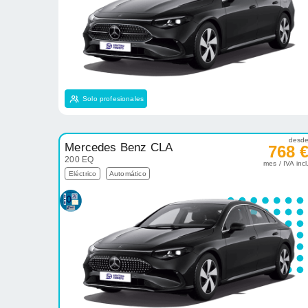
Solo profesionales
desd
Mercedes Benz CLA
768 
200 EQ
mes / IVA incl
Eléctrico
Automático