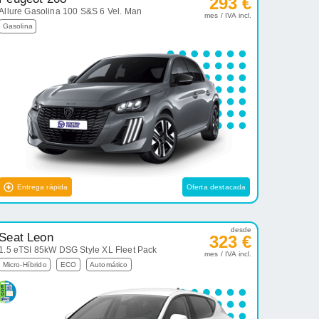
293 €
Allure Gasolina 100 S&S 6 Vel. Man
mes / IVA incl.
Gasolina
Entrega rápida
Oferta destacada
desde
Seat Leon
323 €
1.5 eTSI 85kW DSG Style XL Fleet Pack
mes / IVA incl.
Micro-Híbrido
ECO
Automático