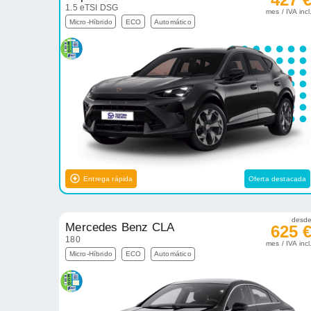
1.5 eTSI DSG
mes / IVA incl
Micro-Híbrido
ECO
Automático
Entrega rápida
Oferta destacada
desd
Mercedes Benz CLA
625 
180
mes / IVA incl
Micro-Híbrido
ECO
Automático