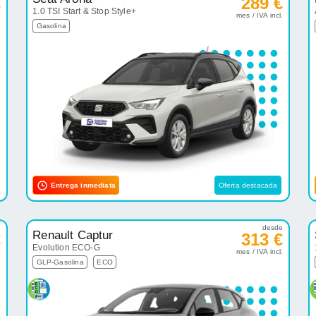
€
289 €
1.0 TSI Start & Stop Style+
.
mes / IVA incl.
Gasolina
Entrega inmediata
Oferta destacada
e
desde
Renault Captur
€
313 €
Evolution ECO-G
.
mes / IVA incl.
GLP-Gasolina
ECO