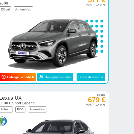
200d
mes / IVA incl.
Diésel
Automático
Entrega inmediata
Solo profesionales
Oferta destacada
desde
Lexus UX
679 €
300h F Sport Legend
mes / IVA incl.
Híbrido
ECO
Automático