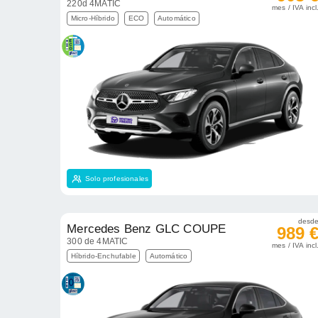
220d 4MATIC
mes / IVA incl
Micro-Híbrido
ECO
Automático
Solo profesionales
desd
Mercedes Benz GLC COUPE
989 
300 de 4MATIC
mes / IVA incl
Híbrido-Enchufable
Automático