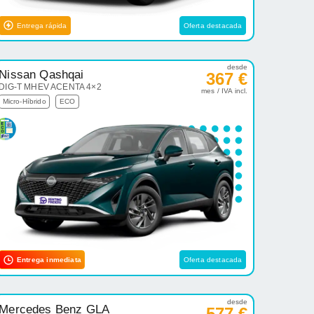
Entrega rápida
Oferta destacada
desde
Nissan Qashqai
367 €
DIG-T MHEV ACENTA 4×2
mes / IVA incl.
Micro-Híbrido
ECO
Entrega inmediata
Oferta destacada
desde
Mercedes Benz GLA
577 €