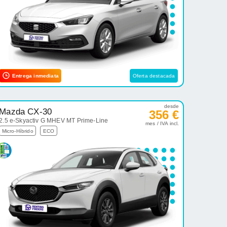
Entrega inmediata
Oferta destacada
desde
Mazda CX-30
356 €
2.5 e-Skyactiv G MHEV MT Prime-Line
mes / IVA incl.
Micro-Híbrido
ECO