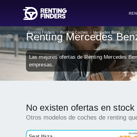
REN
Renting Finders
>
Renting Coches
>
Mercedes Benz
>
CLASE
Renting Mercedes Be
Las mejores ofertas de Renting Mercedes Be
empresas.
No existen ofertas en sto
Otros modelos de coches de renting que
desd
Seat Ibiza