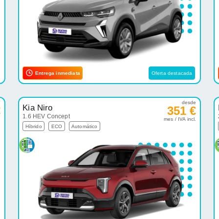
Entrega inmediata
Oferta destacada
e
desde
Kia Niro
€
351 €
1.6 HEV Concept
.
mes / IVA incl.
Híbrido
ECO
Automático