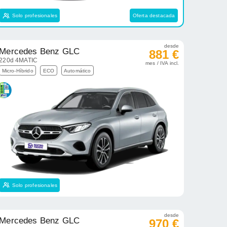
Solo profesionales
Oferta destacada
desde
Mercedes Benz GLC
881 €
220d 4MATIC
mes / IVA incl.
Micro-Híbrido
ECO
Automático
Solo profesionales
desde
Mercedes Benz GLC
970 €