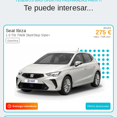
TENEMOS MÁS OFERTAS PREPARADAS PARA TI
Te puede interesar...
desde
Seat Ibiza
275 €
1.0 TSI 70kW Start/Stop Style+
mes / IVA incl.
Gasolina
Entrega inmediata
Oferta destacada