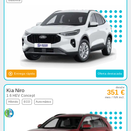
Gasolina
Entrega rápida
Oferta destacada
desde
Kia Niro
351 €
1.6 HEV Concept
mes / IVA incl.
Híbrido
ECO
Automático