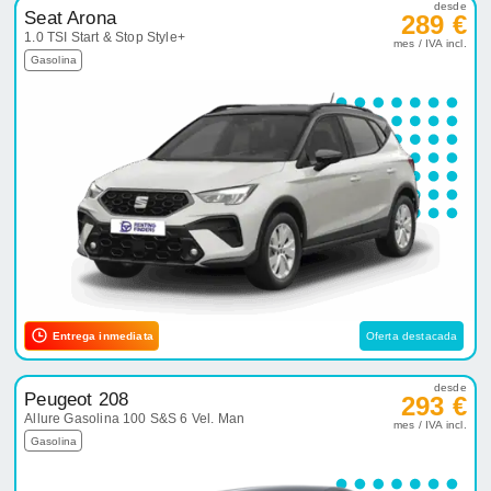
desde
Seat Arona
289 €
1.0 TSI Start & Stop Style+
mes / IVA incl.
Gasolina
Entrega inmediata
Oferta destacada
desde
Peugeot 208
293 €
Allure Gasolina 100 S&S 6 Vel. Man
mes / IVA incl.
Gasolina