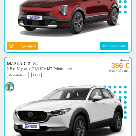
Entrega rápida
Oferta destacada
desde
Mazda CX-30
356 €
2.5 e-Skyactiv G MHEV MT Prime-Line
mes / IVA incl.
Micro-Híbrido
ECO