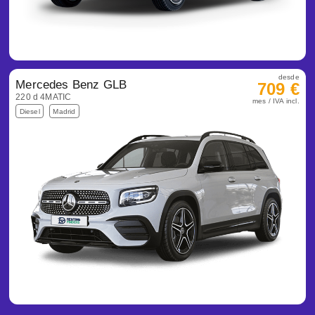
desde
Mercedes Benz GLB
709 €
220 d 4MATIC
mes / IVA incl.
Diesel
Madrid