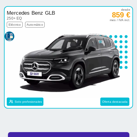
desde
Mercedes Benz GLB
859 €
250+ EQ
mes / IVA incl.
Eléctrico
Automático
Solo profesionales
Oferta destacada