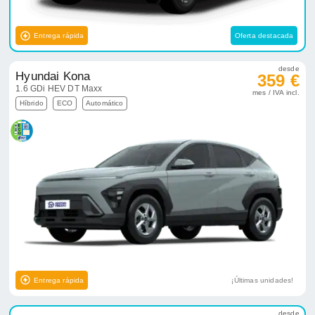
Entrega rápida
Oferta destacada
desde
Hyundai Kona
359 €
1.6 GDi HEV DT Maxx
mes / IVA incl.
Híbrido
ECO
Automático
Entrega rápida
¡Últimas unidades!
desde