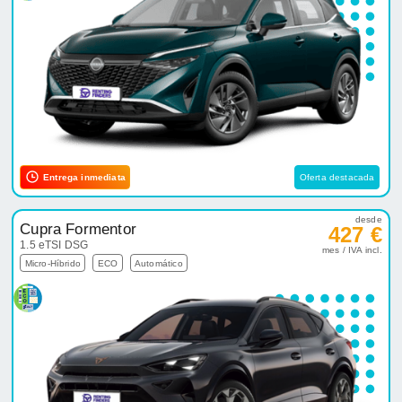
Entrega inmediata
Oferta destacada
desde
Cupra Formentor
427 €
1.5 eTSI DSG
mes / IVA incl.
Micro-Híbrido
ECO
Automático