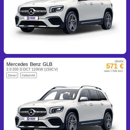
desde
Mercedes Benz GLB
571 €
2.0 200 D DCT 110KW (150CV)
mes / IVA incl.
Diesel
Valladolid