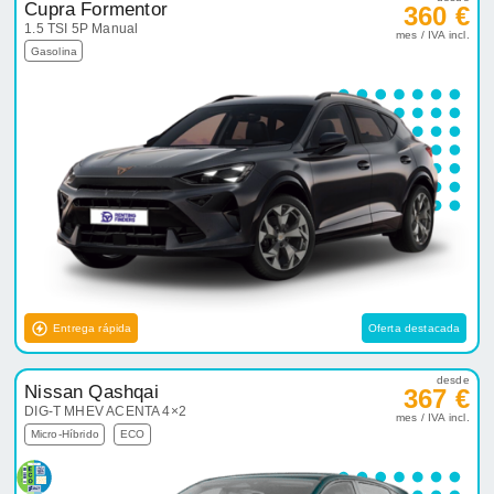
Cupra Formentor
360 €
1.5 TSI 5P Manual
mes / IVA incl.
Gasolina
Entrega rápida
Oferta destacada
desde
Nissan Qashqai
367 €
DIG-T MHEV ACENTA 4×2
mes / IVA incl.
Micro-Híbrido
ECO