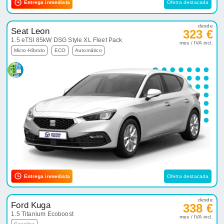
Entrega inmediata
Oferta destacada
desde
Seat Leon
323 €
1.5 eTSI 85kW DSG Style XL Fleet Pack
mes / IVA incl.
Micro-Híbrido
ECO
Automático
Entrega inmediata
Oferta destacada
desde
Ford Kuga
338 €
1.5 Titanium Ecoboost
mes / IVA incl.