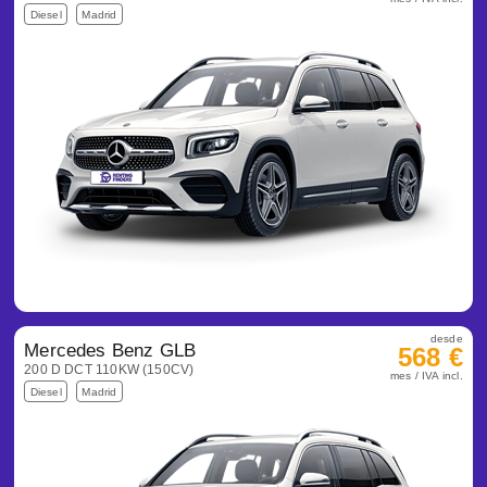
Diesel
Madrid
desde
Mercedes Benz GLB
568 €
200 D DCT 110KW (150CV)
mes / IVA incl.
Diesel
Madrid