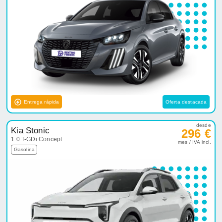
Entrega rápida
Oferta destacada
desde
Kia Stonic
296 €
1.0 T-GDi Concept
mes / IVA incl.
Gasolina