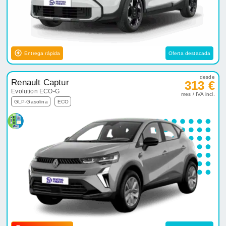
Entrega rápida
Oferta destacada
desde
Renault Captur
313 €
Evolution ECO-G
mes / IVA incl.
GLP-Gasolina
ECO