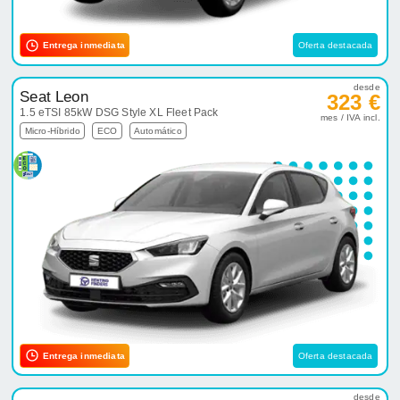
Entrega inmediata
Oferta destacada
desde
Seat Leon
323 €
1.5 eTSI 85kW DSG Style XL Fleet Pack
mes / IVA incl.
Micro-Híbrido
ECO
Automático
Entrega inmediata
Oferta destacada
desde