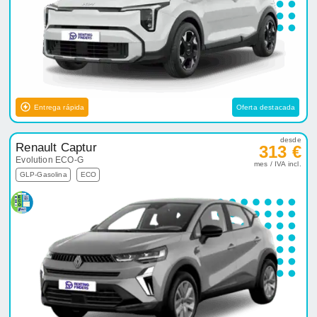
Entrega rápida
Oferta destacada
desde
Renault Captur
313 €
Evolution ECO-G
mes / IVA incl.
GLP-Gasolina
ECO