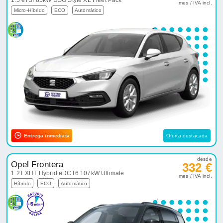
1.5 eTSI 85kW DSG Style XL Fleet Pack
mes / IVA incl.
Micro-Híbrido
ECO
Automático
Entrega inmediata
Oferta destacada
desde
Opel Frontera
332 €
1.2T XHT Hybrid eDCT6 107kW Ultimate
mes / IVA incl.
Híbrido
ECO
Automático