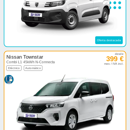
Oferta destacada
desde
Nissan Townstar
399 €
Combi L1 45kWh N-Connecta
mes / IVA incl.
Eléctrico
Automático