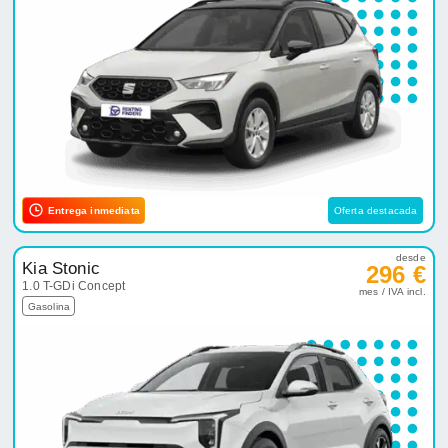
Entrega inmediata
Oferta destacada
desde
Kia Stonic
296 €
1.0 T-GDi Concept
mes / IVA incl.
Gasolina