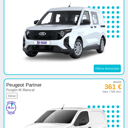
Oferta destacada
desde
Peugeot Partner
361 €
Furgón M Manual
mes / IVA incl.
Diésel