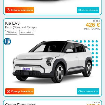
Entrega inmediata
Oferta destacada
desde
Kia EV3
426 €
Earth (Standard Range)
mes / IVA incl.
Eléctrico
Automático
Entrega inmediata
Oferta destacada
desde
Cupra Formentor