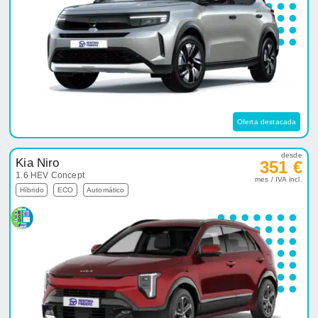
Oferta destacada
desde
Kia Niro
351 €
1.6 HEV Concept
mes / IVA incl.
Híbrido
ECO
Automático