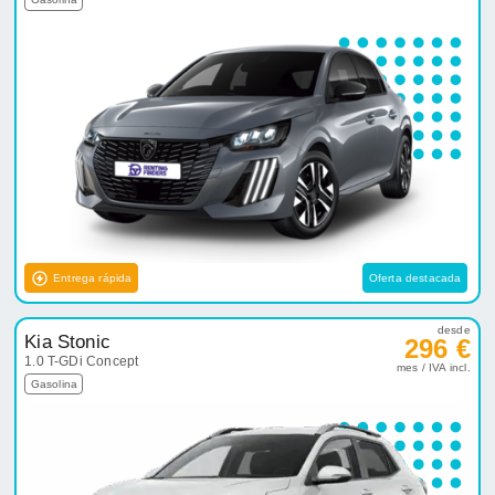
Entrega rápida
Oferta destacada
desde
Kia Stonic
296 €
1.0 T-GDi Concept
mes / IVA incl.
Gasolina