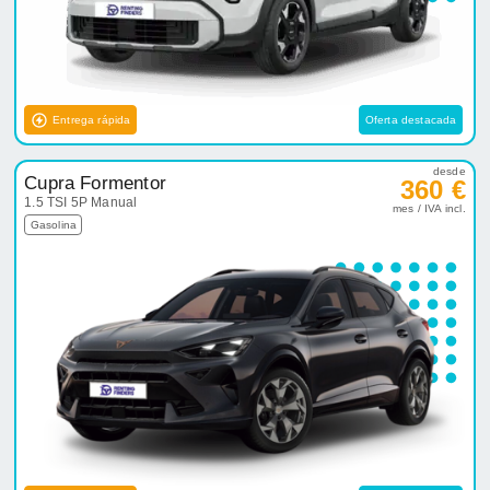
Entrega rápida
Oferta destacada
desde
Cupra Formentor
360 €
1.5 TSI 5P Manual
mes / IVA incl.
Gasolina