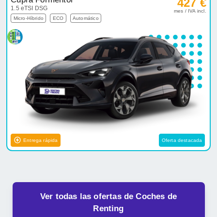
427 €
1.5 eTSI DSG
mes / IVA incl.
Micro-Híbrido
ECO
Automático
Entrega rápida
Oferta destacada
Ver todas las ofertas de Coches de
Renting