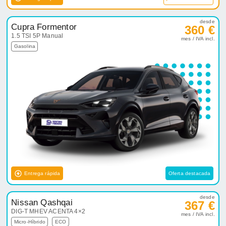
desde
Cupra Formentor
360 €
1.5 TSI 5P Manual
mes / IVA incl.
Gasolina
Entrega rápida
Oferta destacada
desde
Nissan Qashqai
367 €
DIG-T MHEV ACENTA 4×2
mes / IVA incl.
Micro-Híbrido
ECO