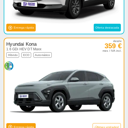
Entrega rápida
Oferta destacada
desde
Hyundai Kona
359 €
1.6 GDi HEV DT Maxx
mes / IVA incl.
Híbrido
ECO
Automático
Entrega rápida
¡Últimas unidades!