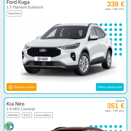
Ford Kuga
338 €
1.5 Titanium Ecoboost
mes / IVA incl.
Gasolina
Entrega rápida
Oferta destacada
desde
Kia Niro
351 €
1.6 HEV Concept
mes / IVA incl.
Híbrido
ECO
Automático