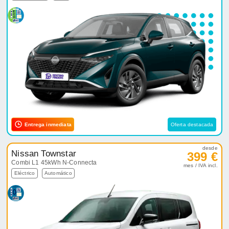
Entrega inmediata
Oferta destacada
desde
Nissan Townstar
399 €
Combi L1 45kWh N-Connecta
mes / IVA incl.
Eléctrico
Automático