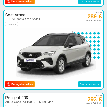
Entrega inmediata
Oferta destacada
desde
Seat Arona
289 €
1.0 TSI Start & Stop Style+
mes / IVA incl.
Gasolina
Entrega inmediata
Oferta destacada
desde
Peugeot 208
293 €
Allure Gasolina 100 S&S 6 Vel. Man
mes / IVA incl.
Gasolina