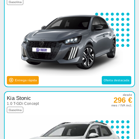
Gasolina
Entrega rápida
Oferta destacada
desde
Kia Stonic
296 €
1.0 T-GDi Concept
mes / IVA incl.
Gasolina