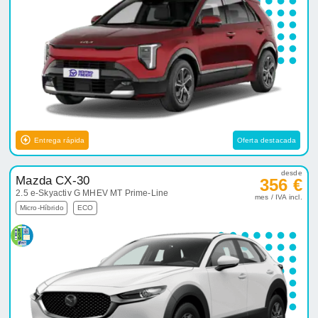
Entrega rápida
Oferta destacada
desde
Mazda CX-30
356 €
2.5 e-Skyactiv G MHEV MT Prime-Line
mes / IVA incl.
Micro-Híbrido
ECO