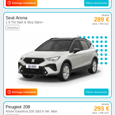
Entrega inmediata
Oferta destacada
desde
Seat Arona
289 €
1.0 TSI Start & Stop Style+
mes / IVA incl.
Gasolina
Entrega inmediata
Oferta destacada
desde
Peugeot 208
293 €
Allure Gasolina 100 S&S 6 Vel. Man
mes / IVA incl.