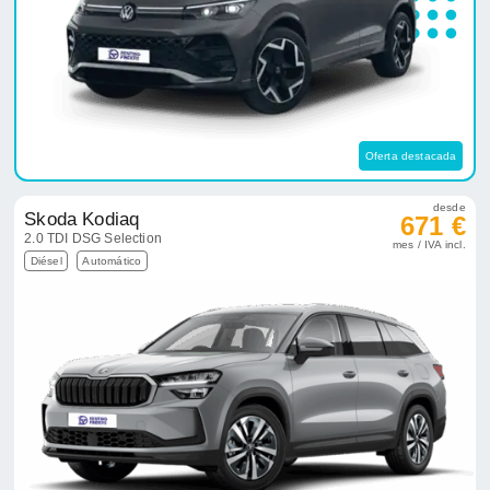
Oferta destacada
desde
Skoda Kodiaq
671 €
2.0 TDI DSG Selection
mes / IVA incl.
Diésel
Automático