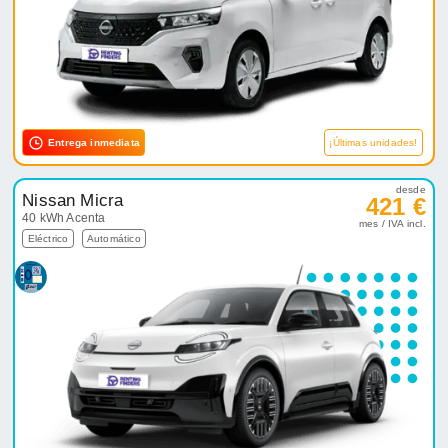
Entrega inmediata
¡Últimas unidades!
desde
Nissan Micra
421 €
40 kWh Acenta
mes / IVA incl.
Eléctrico
Automático