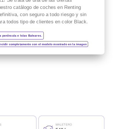
1! Se trata de una de las ofertas
mi renting. Ha sido muy
seguridad que transmite una
estro catálogo de coches en Renting
profesional, atento y
buena profesional.
efinitiva, con seguro a todo riesgo y sin
eficiente. ¡Muchas gracias
Gracias x todo.
ara todos tipo de clientes en color Black.
por todo!
a península e Islas Baleares.
incidir completamente con el modelo mostrado en la imagen
S
MALETERO