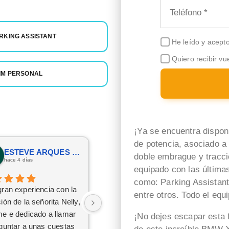
RKING ASSISTANT
He leído y acept
Quiero recibir vu
IM PERSONAL
¡Ya se encuentra dispon
de potencia, asociado a
ESTEVE ARQUES SENDRA
Rosa Andreu Martinez
doble embrague y tracci
hace 4 días
hace 3 días
equipado con las última
como: Parking Assistant,
ran experiencia con la
Muy atenta y disponible para
entre otros. Todo el equ
ión de la señorita Nelly,
todo
e e dedicado a llamar
¡No dejes escapar esta f
guntar a unas cuestas