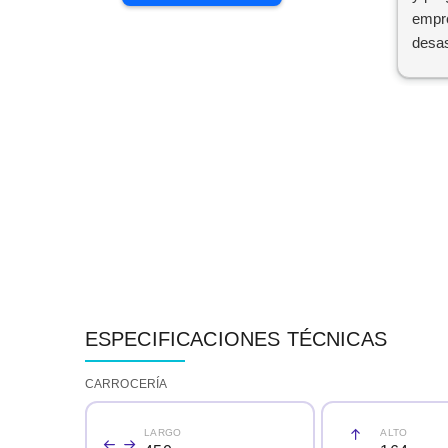
empre
desas
que 
hama
llama
puest
probl
las p
Una a
ESPECIFICACIONES TÉCNICAS
CARROCERÍA
LARGO
ALTO