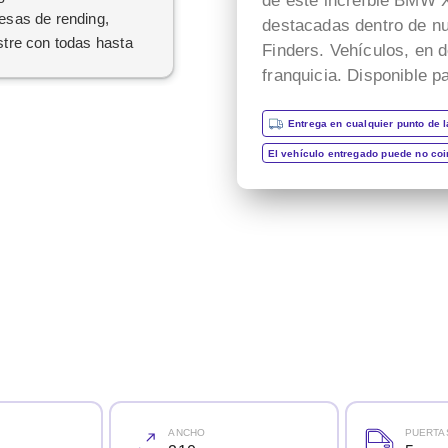
de este increíble BMW X
sas de rending,
destacadas dentro de nu
tre con todas hasta
Finders. Vehículos, en d
me a contesta
franquicia. Disponible p
blemente una chica
da Nelly. No me a
Entrega en cualquier punto de l
a ni el más pequeño
El vehículo entregado puede no co
ema ni duda en todas
reguntas que le e echo.
tención fantástica
ANCHO
PUERTA