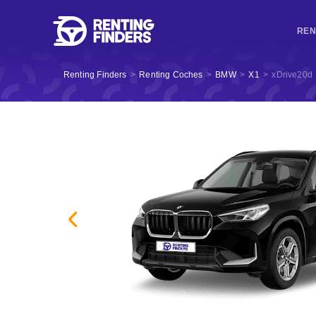
REN
Renting Finders
>
Renting Coches
>
BMW
>
X1
>
xDrive20d