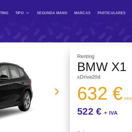
TING
TIPO
SEGUNDA MANO
MARCAS
PARTICULARES
Renting
BMW X1
xDrive20d
632 €
mes/ 
522 €
+ IVA