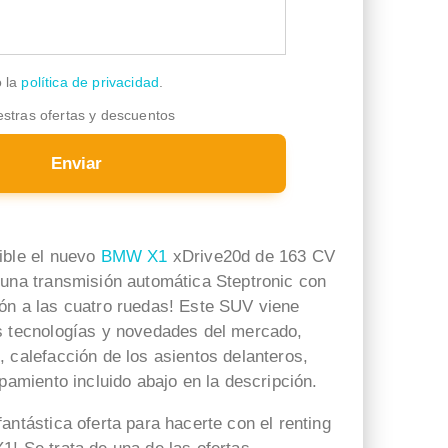
o la
política de privacidad
.
estras ofertas y descuentos
Enviar
ible el nuevo
BMW X1
xDrive20d de 163 CV
 una transmisión automática Steptronic con
Alejandra Fernandez
lucrecia leon mateos
ón a las cuatro ruedas! Este SUV viene
hace 1 semana
hace 2 semanas
s tecnologías y novedades del mercado,
 calefacción de los asientos delanteros,
Quiero agradecer a Carlos
Muy contenta con la atención
ipamiento incluido abajo en la descripción.
Gimeno por su excelente
recibida y la rapidez en
trato y ayuda durante todo el
atenderme, Beatriz es súper
antástica oferta para hacerte con el renting
proceso de contratación de
amable y empática, con la