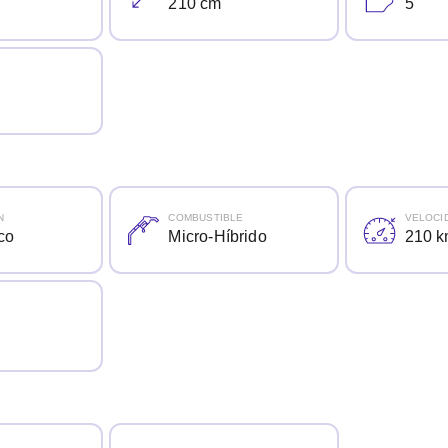
210 cm
5
N
COMBUSTIBLE
VELOCI
co
Micro-Híbrido
210 k