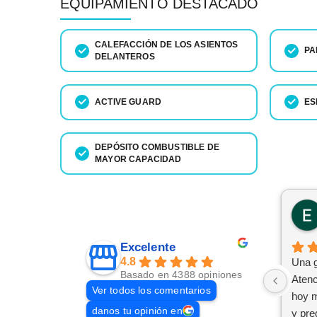
EQUIPAMIENTO DESTACADO
CALEFACCIÓN DE LOS ASIENTOS
PA
DELANTEROS
ACTIVE GUARD
ES
DEPÓSITO COMBUSTIBLE DE
MAYOR CAPACIDAD
Excelente
4.8
Una g
Basado en 4388 opiniones
Atenc
Ver todos los comentarios
hoy m
danos tu opinión en
y pre