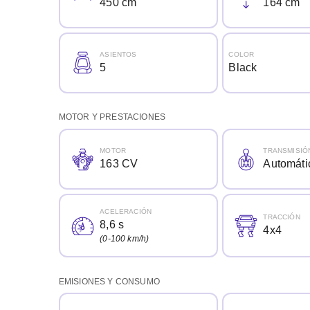
450 cm
164 cm
ASIENTOS
COLOR
5
Black
MOTOR Y PRESTACIONES
MOTOR
TRANSMISIÓ
163 CV
Automáti
ACELERACIÓN
TRACCIÓN
8,6 s
4x4
(0-100 km/h)
EMISIONES Y CONSUMO