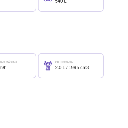
540 L
DAD MÁXIMA
CILINDRADA
m/h
2.0 L / 1995 cm3