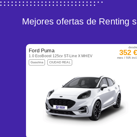
Mejores ofertas de Renting
desd
Ford Puma
352 
1.0 EcoBoost 125cv ST-Line X MHEV
mes / IVA incl
Gasolina
CIUDAD REAL