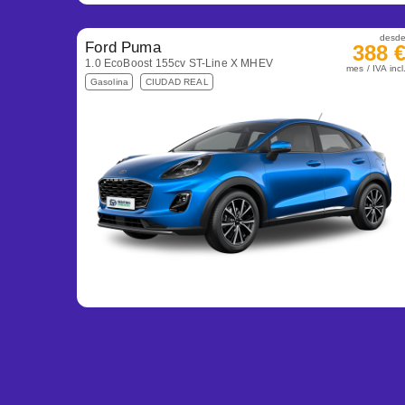
desd
Ford Puma
388 
1.0 EcoBoost 155cv ST-Line X MHEV
mes / IVA incl
Gasolina
CIUDAD REAL