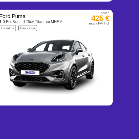
desde
Ford Puma
425 €
1.0 EcoBoost 125cv Titanium MHEV
mes / IVA incl.
Gasolina
Barcelona