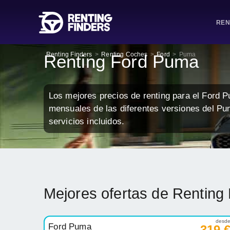
REN
Renting Finders
>
Renting Coches
>
Ford
>
Puma
Renting Ford Puma
Los mejores precios de renting para el Ford 
mensuales de las diferentes versiones del Pu
servicios incluidos.
Mejores ofertas de Rentin
desd
Ford Puma
319 