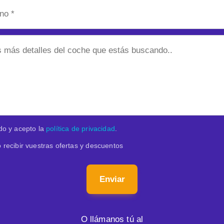
do y acepto la
política de privacidad
.
 recibir vuestras ofertas y descuentos
Enviar
O llámanos tú al