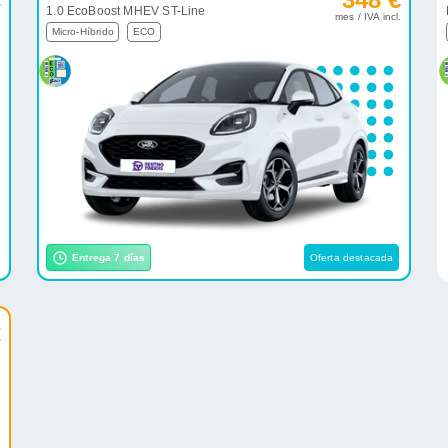
1.0 EcoBoost MHEV ST-Line
.
mes / IVA incl.
Micro-Híbrido
ECO
Entrega 7 días
Oferta destacada
e
€
.