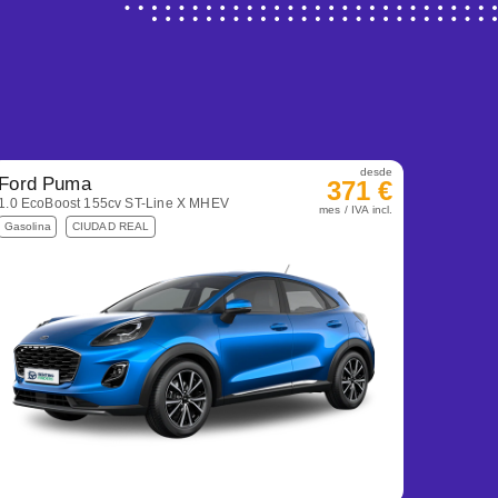
desde
Ford Puma
371 €
1.0 EcoBoost 155cv ST-Line X MHEV
mes / IVA incl.
Gasolina
CIUDAD REAL