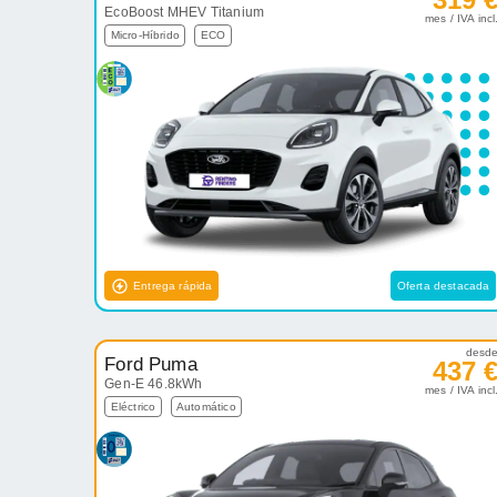
EcoBoost MHEV Titanium
mes / IVA incl
Micro-Híbrido
ECO
Entrega rápida
Oferta destacada
desd
Ford Puma
437 
Gen-E 46.8kWh
mes / IVA incl
Eléctrico
Automático