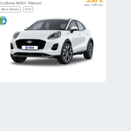
EcoBoost MHEV Titanium
mes / IVA incl.
Micro-Híbrido
ECO