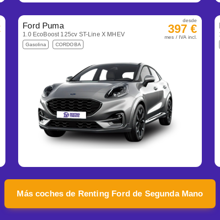
e
desde
Ford Puma
€
397 €
1.0 EcoBoost 125cv ST-Line X MHEV
.
mes / IVA incl.
Gasolina
CORDOBA
Más coches de Renting Ford de Segunda Mano