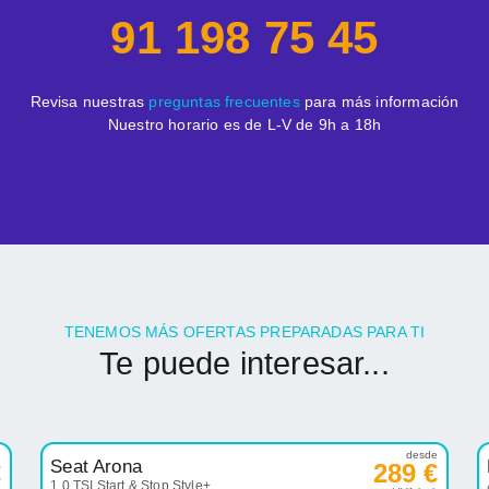
91 198 75 45
Revisa nuestras
preguntas frecuentes
para más información
Nuestro horario es de L-V de 9h a 18h
TENEMOS MÁS OFERTAS PREPARADAS PARA TI
Te puede interesar...
e
desde
Seat Arona
€
289 €
1.0 TSI Start & Stop Style+