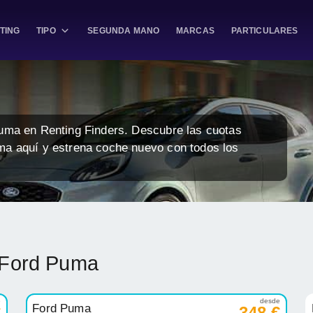
TING
TIPO
SEGUNDA MANO
MARCAS
PARTICULARES
Puma en Renting Finders. Descubre las cuotas
ma aquí y estrena coche nuevo con todos los
g Ford Puma
e
desde
Ford Puma
€
348 €