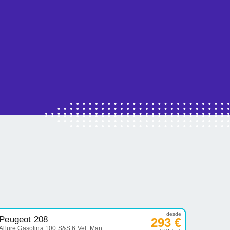
desde
Peugeot 208
293 €
Allure Gasolina 100 S&S 6 Vel. Man