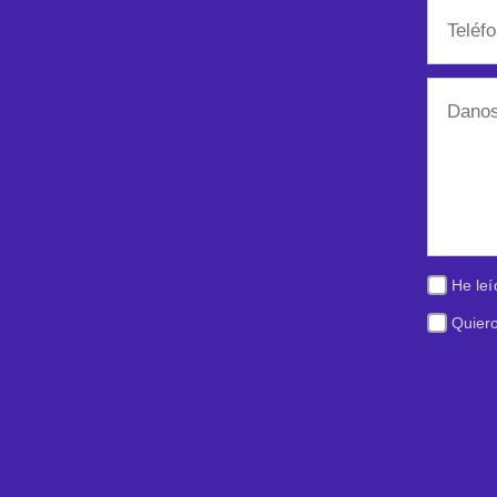
He leí
Quiero