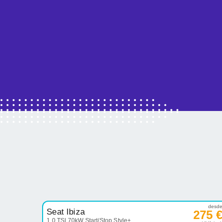
desd
Seat Ibiza
275 
1.0 TSI 70kW Start/Stop Style+