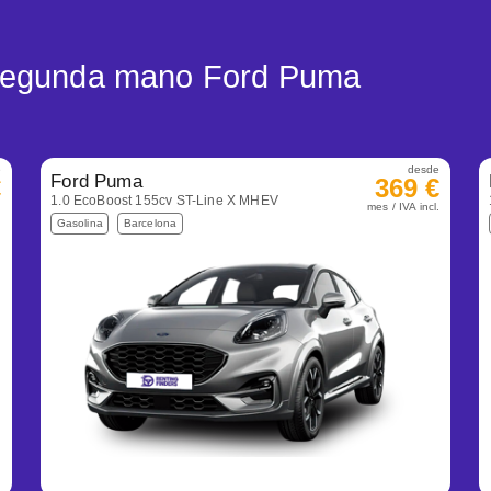
 segunda mano Ford Puma
e
desde
Ford Puma
€
369 €
1.0 EcoBoost 155cv ST-Line X MHEV
.
mes / IVA incl.
Gasolina
Barcelona