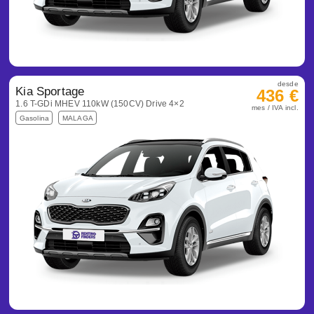
desde
Kia Sportage
436 €
1.6 T-GDi MHEV 110kW (150CV) Drive 4×2
mes / IVA incl.
Gasolina
MALAGA