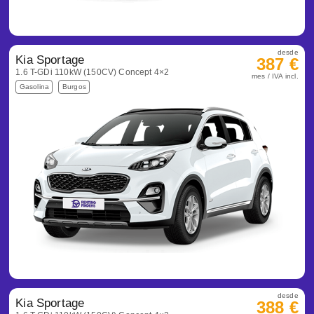
desde
Kia Sportage
387 €
1.6 T-GDi 110kW (150CV) Concept 4×2
mes / IVA incl.
Gasolina
Burgos
desde
Kia Sportage
388 €