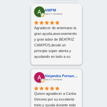
hamablemente una chica
llamada Nelly. No me a
AMPM
puesta ni el más pequeño
hace 1 semana
problema ni duda en todas
las preguntas que le e
Agradecer de antemano la
echo.
gran ayuda,asesoramiento
Una atención fantástica
y gran labor de BEATRIZ
CAMPOS,desde un
principio súper atenta y
ayudando en todo a su
disposición,muy
recomendable,grandes
profesionales
Alejandra Fernandez
hace 1 semana
Quiero agradecer a Carlos
Gimeno por su excelente
trato y ayuda durante todo