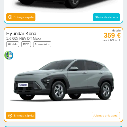
Entrega rápida
Oferta destacada
desde
Hyundai Kona
359 €
1.6 GDi HEV DT Maxx
mes / IVA incl.
Híbrido
ECO
Automático
Entrega rápida
¡Últimas unidades!