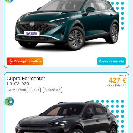
Entrega inmediata
Oferta destacada
desde
Cupra Formentor
427 €
1.5 eTSI DSG
mes / IVA incl.
Micro-Híbrido
ECO
Automático