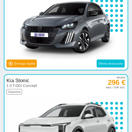
Entrega rápida
Oferta destacada
desde
Kia Stonic
296 €
1.0 T-GDi Concept
mes / IVA incl.
Gasolina