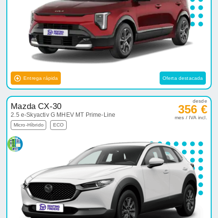
Entrega rápida
Oferta destacada
desde
Mazda CX-30
356 €
2.5 e-Skyactiv G MHEV MT Prime-Line
mes / IVA incl.
Micro-Híbrido
ECO