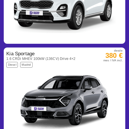
desde
Kia Sportage
380 €
1.6 CRDi MHEV 100kW (136CV) Drive 4×2
mes / IVA incl.
Diesel
Madrid