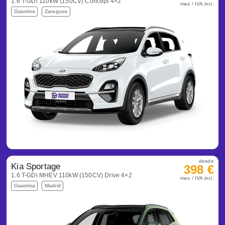
1.6 T-GDi 110kW (150CV) Concept 4×2
mes / IVA incl.
Gasolina
Zaragoza
desde
Kia Sportage
398 €
1.6 T-GDi MHEV 110kW (150CV) Drive 4×2
mes / IVA incl.
Gasolina
Madrid