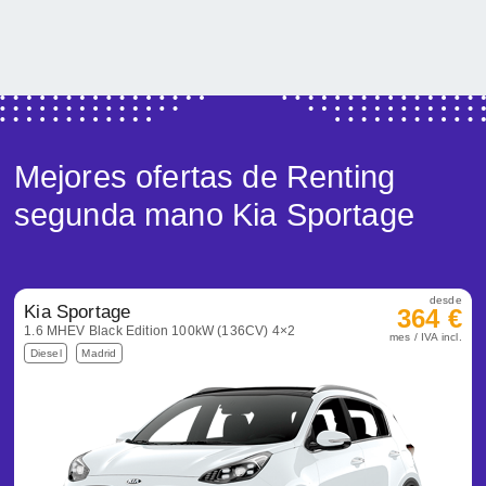
Mejores ofertas de Renting
segunda mano Kia Sportage
desde
Kia Sportage
364 €
1.6 MHEV Black Edition 100kW (136CV) 4×2
mes / IVA incl.
Diesel
Madrid