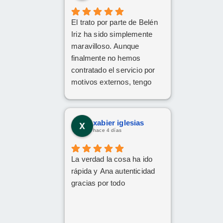
El trato por parte de Belén
Iriz ha sido simplemente
maravilloso. Aunque
finalmente no hemos
contratado el servicio por
motivos externos, tengo
claro que si en el futuro
decido dar el paso, volveré
a ponerme en sus manos
xabier iglesias
sin dudarlo. Da gusto
hace 4 días
encontrar profesionales tan
atentas, profesionales y
La verdad la cosa ha ido
cercanas. ¡Muchísimas
rápida y Ana autenticidad
gracias por todo!
gracias por todo