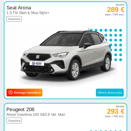
desde
Seat Arona
289 €
1.0 TSI Start & Stop Style+
mes / IVA incl.
Gasolina
Entrega inmediata
Oferta destacada
desde
Peugeot 208
293 €
Allure Gasolina 100 S&S 6 Vel. Man
mes / IVA incl.
Gasolina