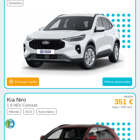
Gasolina
Entrega rápida
Oferta destacada
desde
Kia Niro
351 €
1.6 HEV Concept
mes / IVA incl.
Híbrido
ECO
Automático