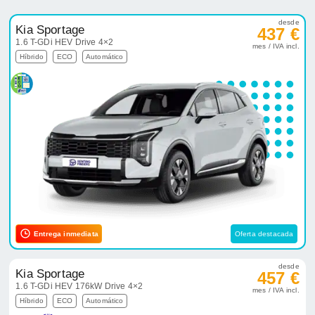
desde
Kia Sportage
437 €
1.6 T-GDi HEV Drive 4×2
mes / IVA incl.
Híbrido
ECO
Automático
Entrega inmediata
Oferta destacada
desde
Kia Sportage
457 €
1.6 T-GDi HEV 176kW Drive 4×2
mes / IVA incl.
Híbrido
ECO
Automático