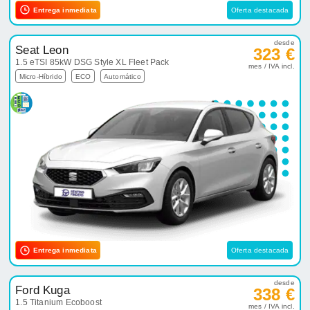
Entrega inmediata
Oferta destacada
desde
Seat Leon
323 €
1.5 eTSI 85kW DSG Style XL Fleet Pack
mes / IVA incl.
Micro-Híbrido
ECO
Automático
Entrega inmediata
Oferta destacada
desde
Ford Kuga
338 €
1.5 Titanium Ecoboost
mes / IVA incl.