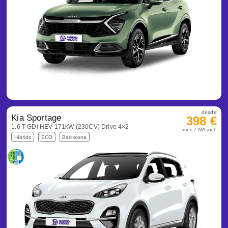
desde
Kia Sportage
398 €
1.6 T-GDi HEV 171kW (230CV) Drive 4×2
mes / IVA incl.
Híbrido
ECO
Barcelona