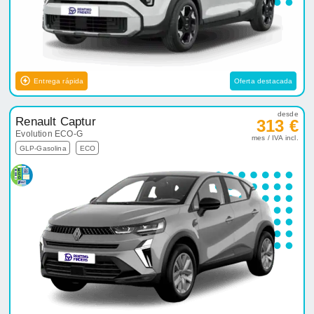
Entrega rápida
Oferta destacada
desde
Renault Captur
313 €
Evolution ECO-G
mes / IVA incl.
GLP-Gasolina
ECO