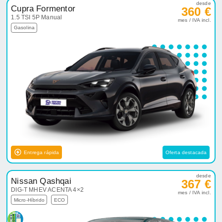
desde
Cupra Formentor
360 €
1.5 TSI 5P Manual
mes / IVA incl.
Gasolina
Entrega rápida
Oferta destacada
desde
Nissan Qashqai
367 €
DIG-T MHEV ACENTA 4×2
mes / IVA incl.
Micro-Híbrido
ECO