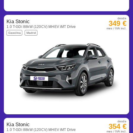
desde
Kia Stonic
349 €
1.0 T-GDi 88kW (120CV) MHEV iMT Drive
mes / IVA incl.
Gasolina
Madrid
desde
Kia Stonic
354 €
1.0 T-GDi 88kW (120CV) MHEV iMT Drive
mes / IVA incl.