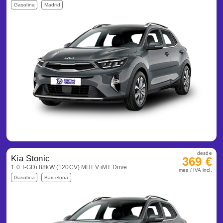
Gasolina
Madrid
desde
Kia Stonic
369 €
1.0 T-GDi 88kW (120CV) MHEV iMT Drive
mes / IVA incl.
Gasolina
Barcelona