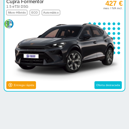
Cupra Formentor
427 €
1.5 eTSI DSG
mes / IVA incl.
Micro-Híbrido
ECO
Automático
Entrega rápida
Oferta destacada