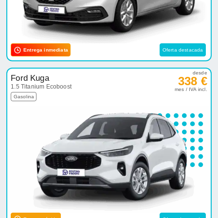
Entrega inmediata
Oferta destacada
desde
Ford Kuga
338 €
1.5 Titanium Ecoboost
mes / IVA incl.
Gasolina