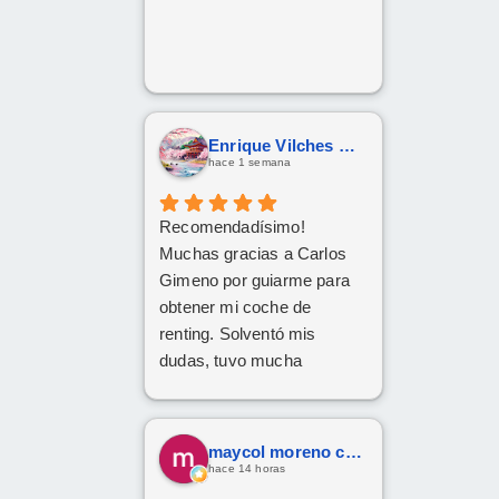
Enrique Vilches García
hace 1 semana
Recomendadísimo!
Muchas gracias a Carlos
Gimeno por guiarme para
obtener mi coche de
renting. Solventó mis
dudas, tuvo mucha
paciencia y he quedado
encantado. Gracias Carlos!
maycol moreno cuervo
hace 14 horas