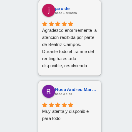
jaroide
hace 1 semana
Agradezco enormemente la
atención recibida por parte
de Beatriz Campos.
Durante todo el trámite del
renting ha estado
disponible, resolviendo
cualquier duda con
amabilidad y mucha
claridad. La gestión ha sido
Rosa Andreu Martinez
rápida y profesional. ¡Cinco
hace 3 días
estrellas bien merecidas!
Muy atenta y disponible
para todo