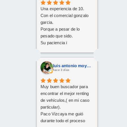
Una experiencia de 10.
Con el comercial gonzalo
garcia.
Porque a pesar de lo
pesado que sido.
Su paciencia i
perseverancia.
Han cumplido el sueño de
mi familia
luis antonio moya fernandez
De tener el coche deseado.
hace 3 días
Un trato siempre amable i
cordial
Muy buen buscador para
Da gusto comunicarse con
encontrar el mejor renting
personas asi.
de vehículos,( en mi caso
particular).
Paco Vizcaya me guió
durante todo el proceso