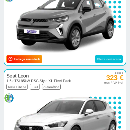
Entrega inmediata
Oferta destacada
desde
Seat Leon
323 €
1.5 eTSI 85kW DSG Style XL Fleet Pack
mes / IVA incl.
Micro-Híbrido
ECO
Automático