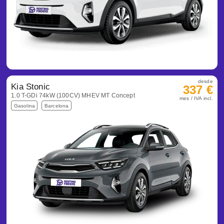
desde
Kia Stonic
337 €
1.0 T-GDi 74kW (100CV) MHEV MT Concept
mes / IVA incl.
Gasolina
Barcelona