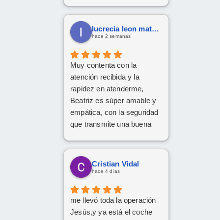
para conseguir mi Cupra
Formentor al mejor precio.
Ahora a esperar la entrega
lucrecia leon mateos
que esperamos sea lo más
hace 2 semanas
rápida posible.
Muy contenta con la
atención recibida y la
rapidez en atenderme,
Beatriz es súper amable y
empática, con la seguridad
que transmite una buena
profesional.
Gracias x todo.
Cristian Vidal
hace 4 días
me llevó toda la operación
Jesús,y ya está el coche