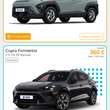
Entrega rápida
¡Últimas unidades!
desde
Cupra Formentor
360 €
1.5 TSI 5P Manual
mes / IVA incl.
Gasolina