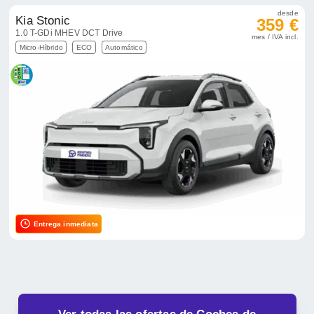
desde
Kia Stonic
359 €
1.0 T-GDi MHEV DCT Drive
mes / IVA incl.
Micro-Híbrido
ECO
Automático
Entrega inmediata