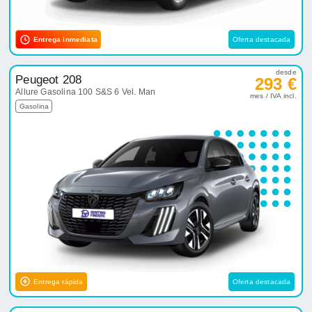
Entrega inmediata
Oferta destacada
desde
Peugeot 208
293 €
Allure Gasolina 100 S&S 6 Vel. Man
mes / IVA incl.
Gasolina
Entrega rápida
Oferta destacada