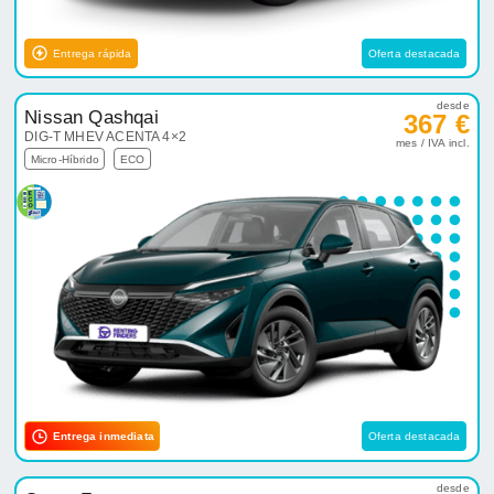
Entrega rápida
Oferta destacada
desde
Nissan Qashqai
367 €
DIG-T MHEV ACENTA 4×2
mes / IVA incl.
Micro-Híbrido
ECO
Entrega inmediata
Oferta destacada
desde