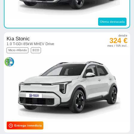
Oferta destacada
desde
Kia Stonic
324 €
1.0 T-GDi 85kW MHEV Drive
mes / IVA incl.
Micro-Híbrido
ECO
Entrega inmediata