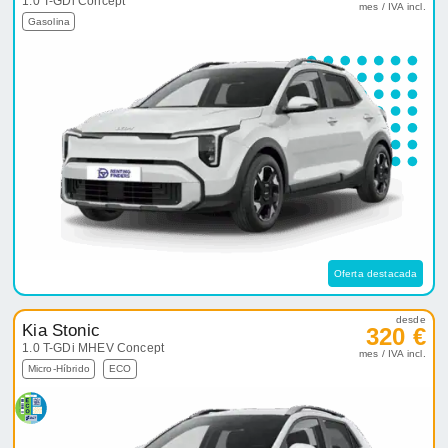
1.0 T-GDi Concept
mes / IVA incl.
Gasolina
Oferta destacada
desde
Kia Stonic
320 €
1.0 T-GDi MHEV Concept
mes / IVA incl.
Micro-Híbrido
ECO