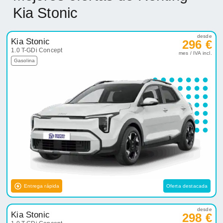
Kia Stonic
desde
Kia Stonic
296 €
1.0 T-GDi Concept
mes / IVA incl.
Gasolina
Entrega rápida
Oferta destacada
desde
Kia Stonic
298 €