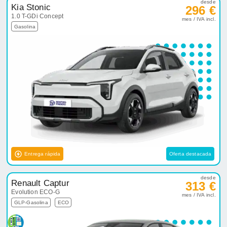
desde
Kia Stonic
296 €
1.0 T-GDi Concept
mes / IVA incl.
Gasolina
Entrega rápida
Oferta destacada
desde
Renault Captur
313 €
Evolution ECO-G
mes / IVA incl.
GLP-Gasolina
ECO