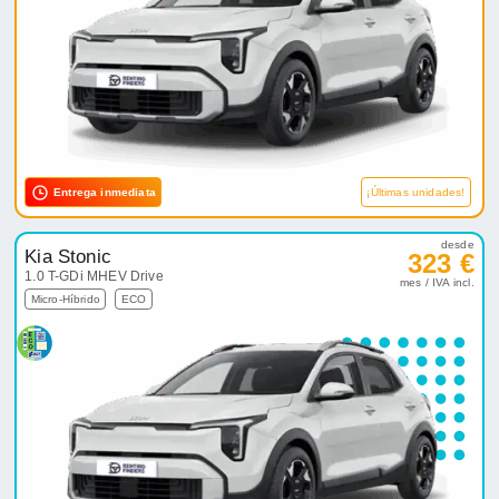
Entrega inmediata
¡Últimas unidades!
desde
Kia Stonic
323 €
1.0 T-GDi MHEV Drive
mes / IVA incl.
Micro-Híbrido
ECO