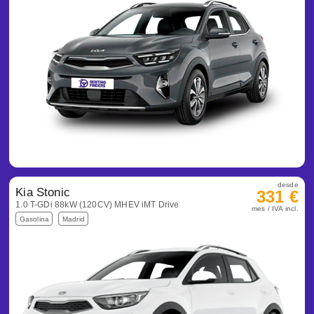
desde
Kia Stonic
331 €
1.0 T-GDi 88kW (120CV) MHEV iMT Drive
mes / IVA incl.
Gasolina
Madrid