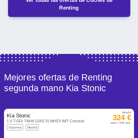
Ver todas las ofertas de Coches de
Renting
Mejores ofertas de Renting
segunda mano Kia Stonic
desde
Kia Stonic
324 €
1.0 T-GDi 74kW (100CV) MHEV iMT Concept
mes / IVA incl.
Gasolina
Madrid