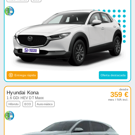
Entrega rápida
Oferta destacada
desde
Hyundai Kona
359 €
1.6 GDi HEV DT Maxx
mes / IVA incl.
Híbrido
ECO
Automático