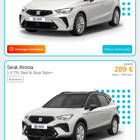
Entrega inmediata
Oferta destacada
desde
Seat Arona
289 €
1.0 TSI Start & Stop Style+
mes / IVA incl.
Gasolina