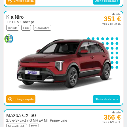
Entrega rápida
Oferta destacada
desde
Kia Niro
351 €
1.6 HEV Concept
mes / IVA incl.
Híbrido
ECO
Automático
Entrega rápida
Oferta destacada
desde
Mazda CX-30
356 €
2.5 e-Skyactiv G MHEV MT Prime-Line
mes / IVA incl.
Micro-Híbrido
ECO