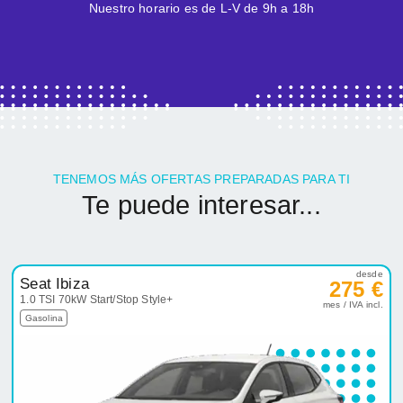
Nuestro horario es de L-V de 9h a 18h
TENEMOS MÁS OFERTAS PREPARADAS PARA TI
Te puede interesar...
desde
Seat Ibiza
275 €
1.0 TSI 70kW Start/Stop Style+
mes / IVA incl.
Gasolina