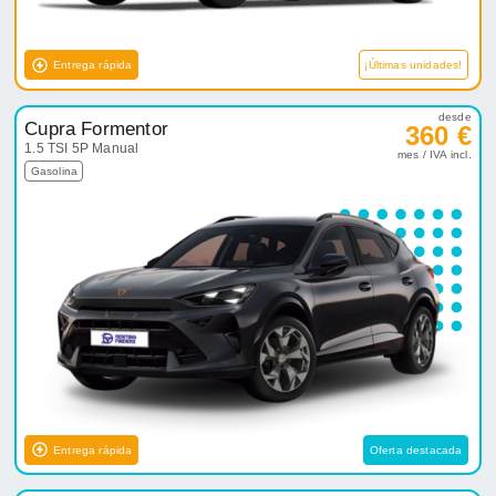
Entrega rápida
¡Últimas unidades!
desde
Cupra Formentor
360 €
1.5 TSI 5P Manual
mes / IVA incl.
Gasolina
Entrega rápida
Oferta destacada