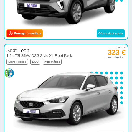
Entrega inmediata
Oferta destacada
desde
Seat Leon
323 €
1.5 eTSI 85kW DSG Style XL Fleet Pack
mes / IVA incl.
Micro-Híbrido
ECO
Automático