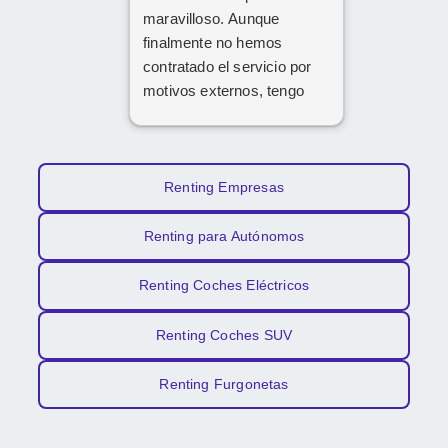
maravilloso. Aunque
finalmente no hemos
contratado el servicio por
motivos externos, tengo
claro que si en el futuro
decido dar el paso, volveré
a ponerme en sus manos
sin dudarlo. Da gusto
Renting Empresas
encontrar profesionales tan
atentas, profesionales y
Renting para Autónomos
cercanas. ¡Muchísimas
gracias por todo!
Renting Coches Eléctricos
Renting Coches SUV
Renting Furgonetas