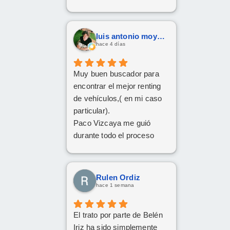
Respondió a todas
nuestras consultas y nos
mantuvo constantemente
luis antonio moya fernandez
informados.
hace 4 días
Muy contentos con el
nuevo coche.
Muy buen buscador para
encontrar el mejor renting
de vehículos,( en mi caso
particular).
Paco Vizcaya me guió
durante todo el proceso
para conseguir mi Cupra
Formentor al mejor precio.
Ahora a esperar la entrega
Rulen Ordiz
que esperamos sea lo más
hace 1 semana
rápida posible.
El trato por parte de Belén
Iriz ha sido simplemente