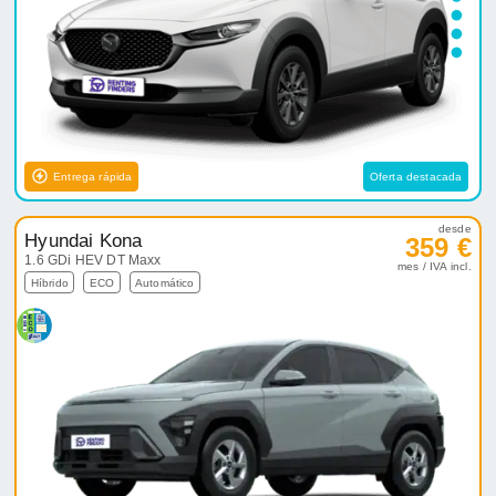
Entrega rápida
Oferta destacada
desde
Hyundai Kona
359 €
1.6 GDi HEV DT Maxx
mes / IVA incl.
Híbrido
ECO
Automático