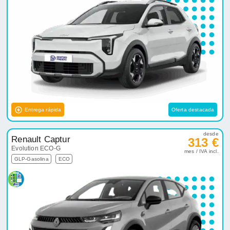
Entrega rápida
Oferta destacada
desde
Renault Captur
313 €
Evolution ECO-G
mes / IVA incl.
GLP-Gasolina
ECO