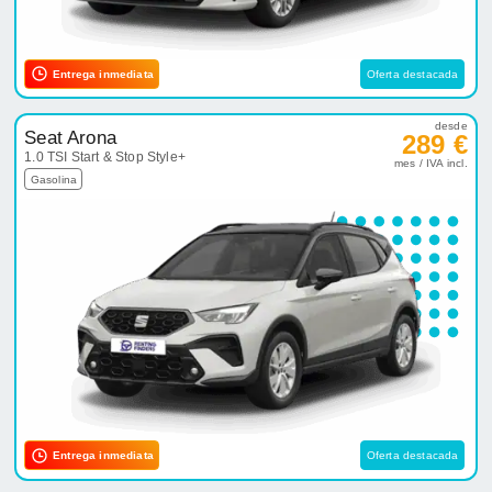
Entrega inmediata
Oferta destacada
desde
Seat Arona
289 €
1.0 TSI Start & Stop Style+
mes / IVA incl.
Gasolina
Entrega inmediata
Oferta destacada