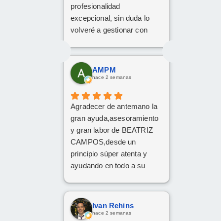
profesionalidad
excepcional, sin duda lo
volveré a gestionar con
ellos las próximas
contrataciones.
AMPM
hace 2 semanas
Agradecer de antemano la
gran ayuda,asesoramiento
y gran labor de BEATRIZ
CAMPOS,desde un
principio súper atenta y
ayudando en todo a su
disposición,muy
recomendable,grandes
profesionales
Ivan Rehins
hace 2 semanas