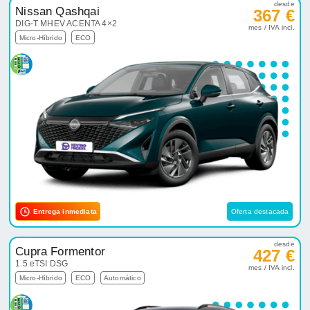
desde
Nissan Qashqai
367 €
DIG-T MHEV ACENTA 4×2
mes / IVA incl.
Micro-Híbrido
ECO
Entrega inmediata
Oferta destacada
desde
Cupra Formentor
427 €
1.5 eTSI DSG
mes / IVA incl.
Micro-Híbrido
ECO
Automático