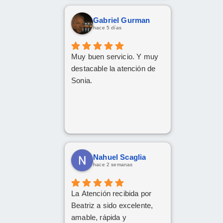
momento y aclarando
cualquier posible duda.
Gabriel Gurman
Gracias Carlos!
hace 5 días
Muy buen servicio. Y muy
destacable la atención de
Sonia.
Nahuel Scaglia
hace 2 semanas
La Atención recibida por
Beatriz a sido excelente,
amable, rápida y