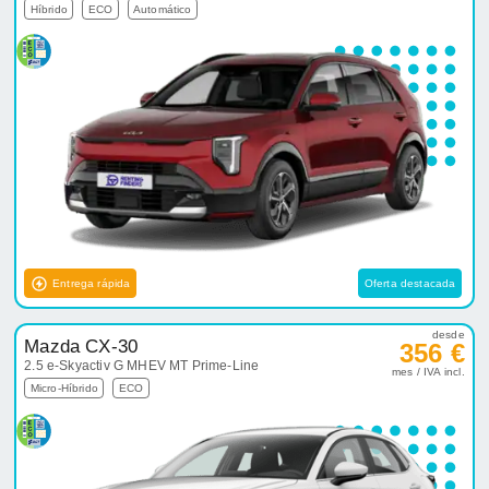
Híbrido
ECO
Automático
Entrega rápida
Oferta destacada
desde
Mazda CX-30
356 €
2.5 e-Skyactiv G MHEV MT Prime-Line
mes / IVA incl.
Micro-Híbrido
ECO