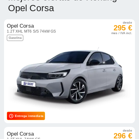
Opel Corsa
desde
Opel Corsa
295 €
1.2T XHL MT6 S/S 74kW GS
mes / IVA incl.
Gasolina
Entrega inmediata
desde
Opel Corsa
296 €