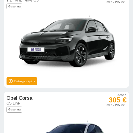
1.2T XHL 74kW GS
mes / IVA incl.
Gasolina
Entrega rápida
desde
Opel Corsa
305 €
GS Line
mes / IVA incl.
Gasolina