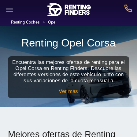
Renting Coches
Opel
>
Renting Opel Corsa
Encuentra las mejores ofertas de renting para el
Opel Corsa en Renting Finders. Descubre las
diferentes versiones de este vehículo junto con
sus variaciones de la cuota mensual a
continuación y estrena coche nuevo con todos
Ver más
los servicios incluidos.
Mejores ofertas de Renting