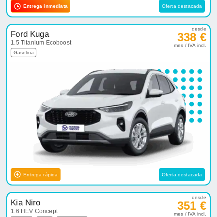
Entrega inmediata
Oferta destacada
desde
Ford Kuga
338 €
1.5 Titanium Ecoboost
mes / IVA incl.
Gasolina
Entrega rápida
Oferta destacada
desde
Kia Niro
351 €
1.6 HEV Concept
mes / IVA incl.