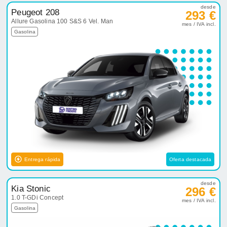
desde
Peugeot 208
293 €
Allure Gasolina 100 S&S 6 Vel. Man
mes / IVA incl.
Gasolina
Entrega rápida
Oferta destacada
desde
Kia Stonic
296 €
1.0 T-GDi Concept
mes / IVA incl.
Gasolina