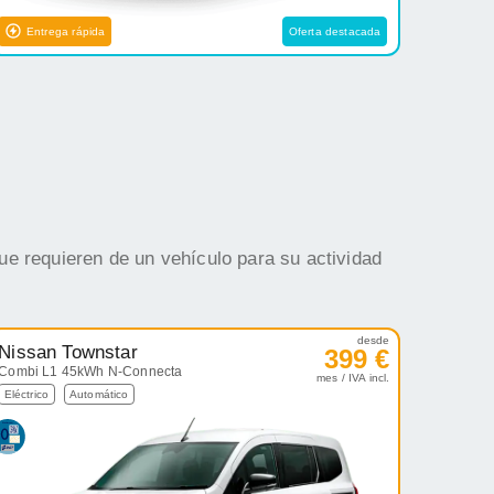
Entrega rápida
Oferta destacada
ue requieren de un vehículo para su actividad
desde
Nissan Townstar
399 €
Combi L1 45kWh N-Connecta
mes / IVA incl.
Eléctrico
Automático