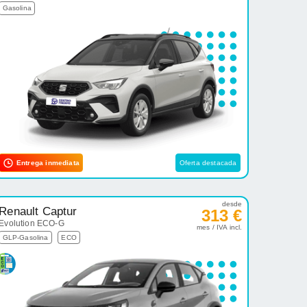
Gasolina
Entrega inmediata
Oferta destacada
desde
Renault Captur
313 €
Evolution ECO-G
mes / IVA incl.
GLP-Gasolina
ECO