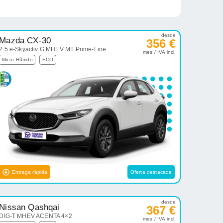
desde
Mazda CX-30
356 €
2.5 e-Skyactiv G MHEV MT Prime-Line
mes / IVA incl.
Micro-Híbrido
ECO
Entrega rápida
Oferta destacada
desde
Nissan Qashqai
367 €
DIG-T MHEV ACENTA 4×2
mes / IVA incl.