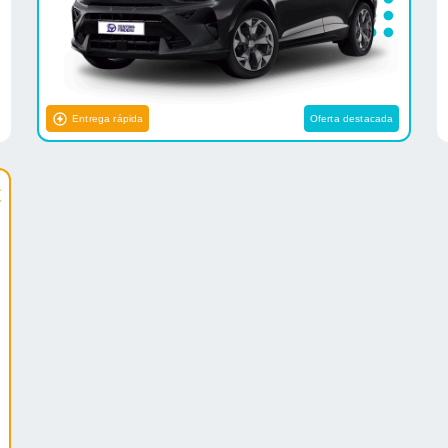
Entrega rápida
Oferta destacada
e
€
.