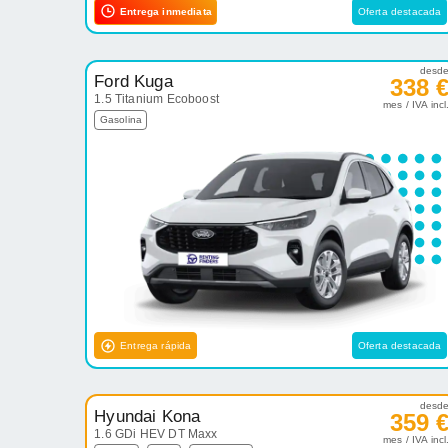
Entrega inmediata
Oferta destacada
desd
Ford Kuga
338 
1.5 Titanium Ecoboost
mes / IVA incl
Gasolina
Entrega rápida
Oferta destacada
desd
Hyundai Kona
359 
1.6 GDi HEV DT Maxx
mes / IVA incl