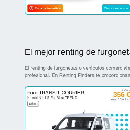
Entrega inmediata
Oferta destacada
El mejor renting de furgon
El renting de furgonetas o vehículos comercial
profesional. En Renting Finders te proporciona
desd
Ford TRANSIT COURIER
356 
Kombi N1 1.5 EcoBlue TREND
mes / IVA incl
Diésel