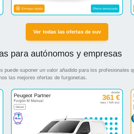
Entrega rápida
Oferta destacada
Ver todas las ofertas de suv
etas para autónomos y empresas
es puede suponer un valor añadido para los profesionales q
mos las mejores ofertas de furgonetas.
e
desde
Peugeot Partner
€
361 €
Furgón M Manual
.
mes / IVA incl.
Diésel