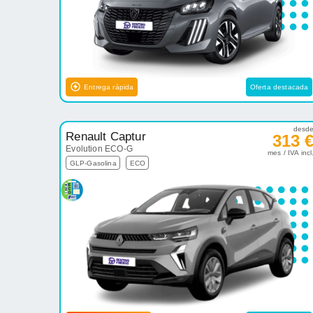
Entrega rápida
Oferta destacada
desd
Renault Captur
313 
Evolution ECO-G
mes / IVA incl
GLP-Gasolina
ECO