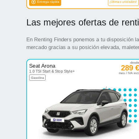
Entrega rápida
¡Últimas unidades!
Las mejores ofertas de ren
En Renting Finders ponemos a tu disposición la
mercado gracias a su posición elevada, maleter
desd
Seat Arona
289 
1.0 TSI Start & Stop Style+
mes / IVA incl
Gasolina