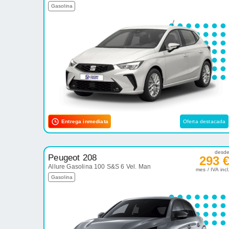
Gasolina
Entrega inmediata
Oferta destacada
desd
Peugeot 208
293 
Allure Gasolina 100 S&S 6 Vel. Man
mes / IVA incl
Gasolina