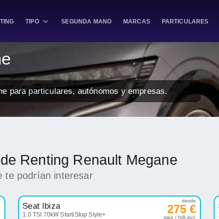
TING
TIPO
SEGUNDA MANO
MARCAS
PARTICULARES
ne
ne para particulares, autónomos y empresas.
k de Renting Renault Megane
 te podrían interesar
e
desde
Seat Ibiza
€
275 €
1.0 TSI 70kW Start/Stop Style+
.
mes / IVA incl.