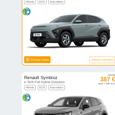
Híbrido
ECO
Automático
Entrega rápida
¡Últimas unidades!
desd
Renault Symbioz
387 
e-Tech Full Hybrid Evolution
mes / IVA incl
Híbrido
ECO
Automático