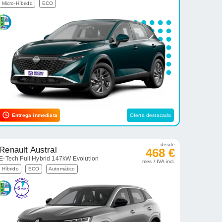
Micro-Híbrido
ECO
Entrega inmediata
Oferta destacada
desde
Renault Austral
468 €
E-Tech Full Hybrid 147kW Evolution
mes / IVA incl.
Híbrido
ECO
Automático