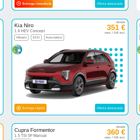
Entrega inmediata
Oferta destacada
e
desde
Kia Niro
€
351 €
1.6 HEV Concept
.
mes / IVA incl.
Híbrido
ECO
Automático
Entrega rápida
Oferta destacada
e
desde
Cupra Formentor
€
360 €
1.5 TSI 5P Manual
.
mes / IVA incl.