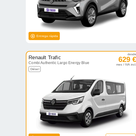
Entrega rápida
desd
Renault Trafic
629 
Combi Authentic Largo Energy Blue
mes / IVA incl
Diésel