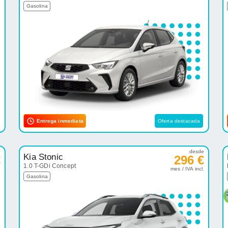
Gasolina
Entrega inmediata
Oferta destacada
e
desde
Kia Stonic
€
296 €
1.0 T-GDi Concept
.
mes / IVA incl.
Gasolina