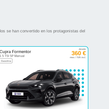
os se han convertido en los protagonistas del
desde
Cupra Formentor
360 €
1.5 TSI 5P Manual
mes / IVA incl.
Gasolina