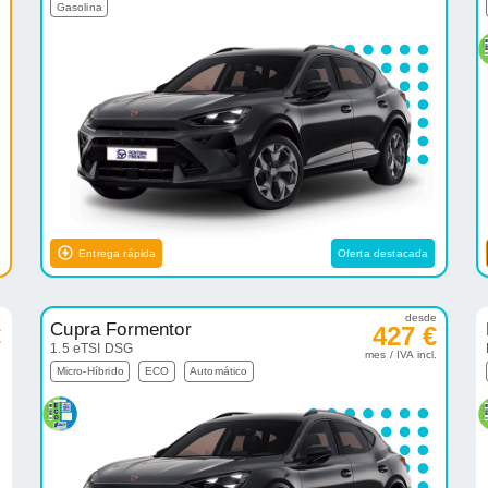
Gasolina
Entrega rápida
Oferta destacada
e
desde
Cupra Formentor
€
427 €
1.5 eTSI DSG
.
mes / IVA incl.
Micro-Híbrido
ECO
Automático