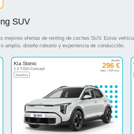
ting SUV
s mejores ofertas de renting de coches SUV. Estos vehícul
o amplio, diseño robusto y experiencia de conducción.
e
desde
Kia Stonic
€
296 €
1.0 T-GDi Concept
.
mes / IVA incl.
Gasolina