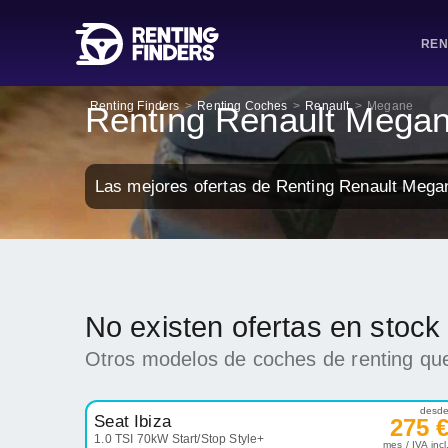
REN
Renting Finders
>
Renting Coches
>
Renault
>
Megane
Renting Renault Mega
Las mejores ofertas de Renting Renault Mega
No existen ofertas en stoc
Otros modelos de coches de renting que
desd
Seat Ibiza
275 
1.0 TSI 70kW Start/Stop Style+
mes / IVA incl