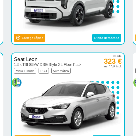
Entrega rápida
Oferta destacada
e
desde
Seat Leon
€
323 €
1.5 eTSI 85kW DSG Style XL Fleet Pack
.
mes / IVA incl.
Micro-Híbrido
ECO
Automático