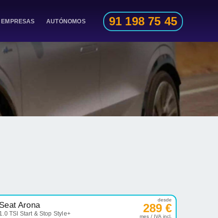
91 198 75 45
EMPRESAS
AUTÓNOMOS
desde
Seat Arona
289 €
1.0 TSI Start & Stop Style+
mes / IVA incl.