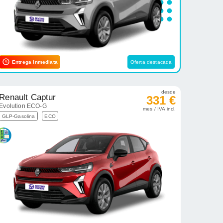
Entrega inmediata
Oferta destacada
desde
Renault Captur
331 €
Evolution ECO-G
mes / IVA incl.
GLP-Gasolina
ECO