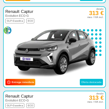
desde
Renault Captur
313 €
Evolution ECO-G
mes / IVA incl.
GLP-Gasolina
ECO
Entrega inmediata
Oferta destacada
desde
Renault Captur
313 €
Evolution ECO-G
mes / IVA incl.
GLP-Gasolina
ECO