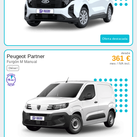
Oferta destacada
desde
Peugeot Partner
361 €
Furgón M Manual
mes / IVA incl.
Diésel