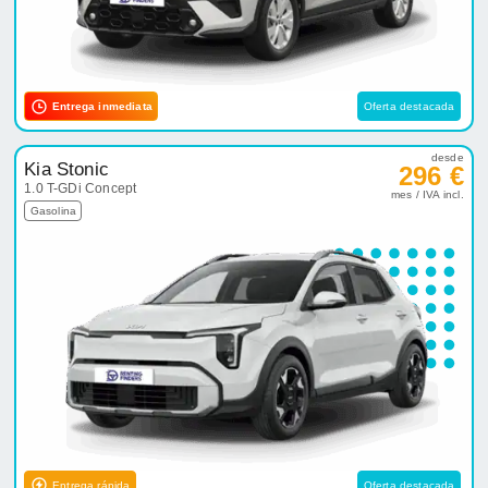
Entrega inmediata
Oferta destacada
desde
Kia Stonic
296 €
1.0 T-GDi Concept
mes / IVA incl.
Gasolina
Entrega rápida
Oferta destacada