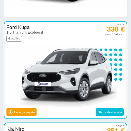
desde
Ford Kuga
338 €
1.5 Titanium Ecoboost
mes / IVA incl.
Gasolina
Entrega rápida
Oferta destacada
desde
Kia Niro
351 €