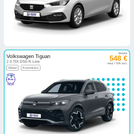
desde
Volkswagen Tiguan
548 €
2.0 TDI DSG R-Line
mes / IVA incl.
Diésel
Automático