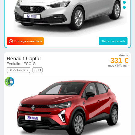
Entrega inmediata
Oferta destacada
desde
Renault Captur
331 €
Evolution ECO-G
mes / IVA incl.
GLP-Gasolina
ECO