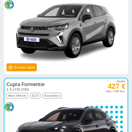
Entrega rápida
desde
Cupra Formentor
427 €
1.5 eTSI DSG
mes / IVA incl.
Micro-Híbrido
ECO
Automático