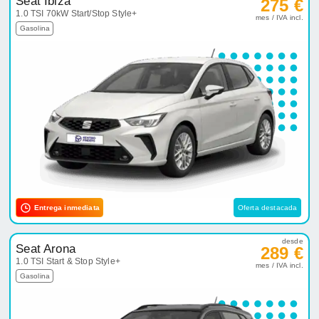
Seat Ibiza
275 €
1.0 TSI 70kW Start/Stop Style+
mes / IVA incl.
Gasolina
Entrega inmediata
Oferta destacada
desde
Seat Arona
289 €
1.0 TSI Start & Stop Style+
mes / IVA incl.
Gasolina