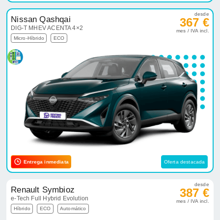
desde
Nissan Qashqai
367 €
DIG-T MHEV ACENTA 4×2
mes / IVA incl.
Micro-Híbrido
ECO
Entrega inmediata
Oferta destacada
desde
Renault Symbioz
387 €
e-Tech Full Hybrid Evolution
mes / IVA incl.
Híbrido
ECO
Automático