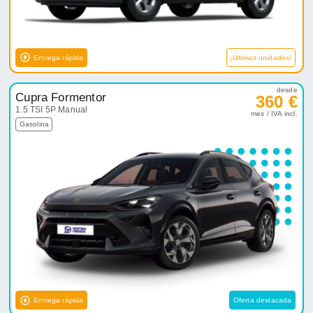
Entrega rápida
¡Últimas unidades!
desde
Cupra Formentor
360 €
1.5 TSI 5P Manual
mes / IVA incl.
Gasolina
Entrega rápida
Oferta destacada