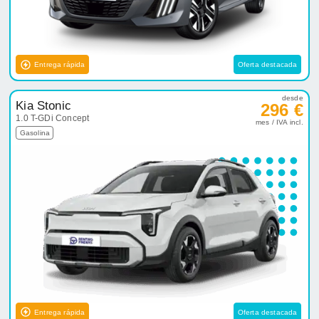
Entrega rápida
Oferta destacada
desde
Kia Stonic
296 €
1.0 T-GDi Concept
mes / IVA incl.
Gasolina
Entrega rápida
Oferta destacada