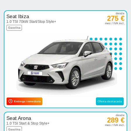
desde
Seat Ibiza
275 €
1.0 TSI 70kW Start/Stop Style+
mes / IVA incl.
Gasolina
Entrega inmediata
Oferta destacada
desde
Seat Arona
289 €
1.0 TSI Start & Stop Style+
mes / IVA incl.
Gasolina