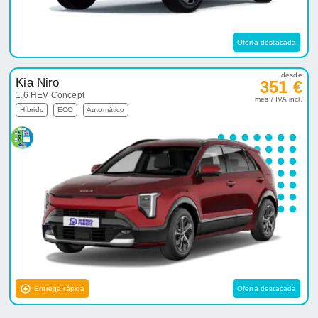
Oferta destacada
desde
Kia Niro
351 €
1.6 HEV Concept
mes / IVA incl.
Híbrido
ECO
Automático
Entrega rápida
Oferta destacada