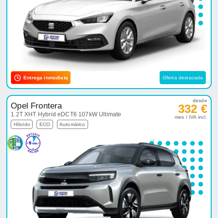
Entrega inmediata
Oferta destacada
desde
Opel Frontera
332 €
1.2T XHT Hybrid eDCT6 107kW Ultimate
mes / IVA incl.
Híbrido
ECO
Automático