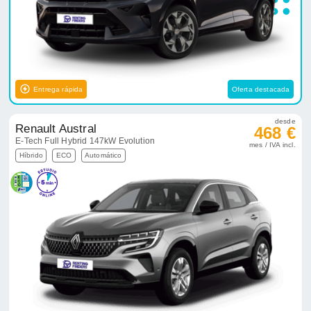
Entrega rápida
Oferta destacada
desde
Renault Austral
468 €
E-Tech Full Hybrid 147kW Evolution
mes / IVA incl.
Híbrido
ECO
Automático