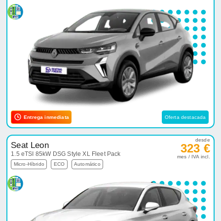
Entrega inmediata
Oferta destacada
desde
Seat Leon
323 €
1.5 eTSI 85kW DSG Style XL Fleet Pack
mes / IVA incl.
Micro-Híbrido
ECO
Automático