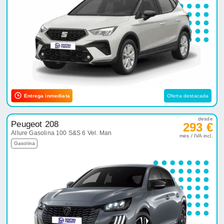
Entrega inmediata
Oferta destacada
desde
Peugeot 208
293 €
Allure Gasolina 100 S&S 6 Vel. Man
mes / IVA incl.
Gasolina