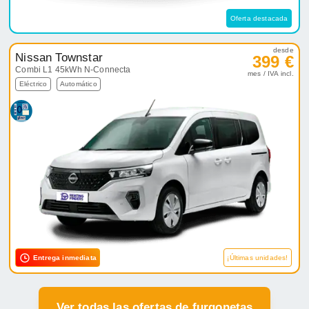
Oferta destacada
desde
Nissan Townstar
399 €
Combi L1 45kWh N-Connecta
mes / IVA incl.
Eléctrico
Automático
Entrega inmediata
¡Últimas unidades!
Ver todas las ofertas de furgonetas