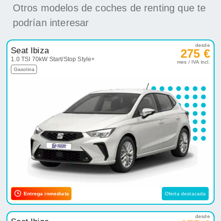
Otros modelos de coches de renting que te
podrían interesar
desde
Seat Ibiza
275 €
1.0 TSI 70kW Start/Stop Style+
mes / IVA incl.
Gasolina
Entrega inmediata
Oferta destacada
desde