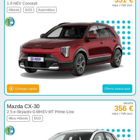
1.6 HEV Concept
mes / IVA incl.
Híbrido
ECO
Automático
Entrega rápida
Oferta destacada
desde
Mazda CX-30
356 €
2.5 e-Skyactiv G MHEV MT Prime-Line
mes / IVA incl.
Micro-Híbrido
ECO