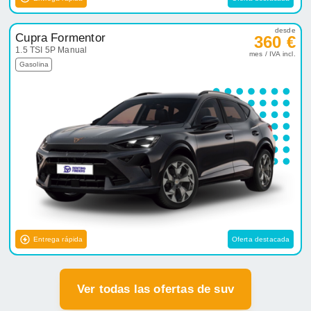
desde
Cupra Formentor
360 €
1.5 TSI 5P Manual
mes / IVA incl.
Gasolina
Entrega rápida
Oferta destacada
Ver todas las ofertas de suv