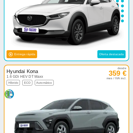
Entrega rápida
Oferta destacada
desde
Hyundai Kona
359 €
1.6 GDi HEV DT Maxx
mes / IVA incl.
Híbrido
ECO
Automático