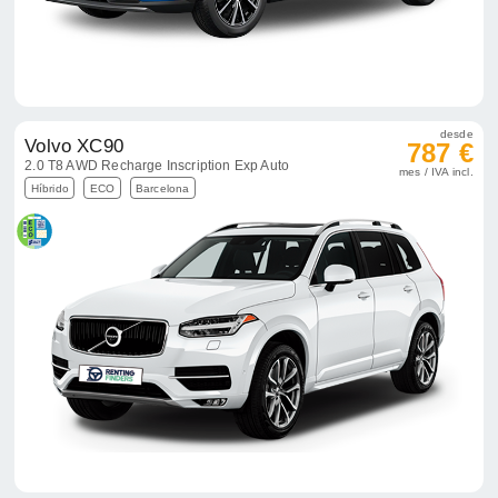
desde
Volvo XC90
787 €
2.0 T8 AWD Recharge Inscription Exp Auto
mes / IVA incl.
Híbrido
ECO
Barcelona