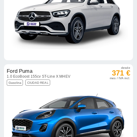
desde
Ford Puma
371 €
1.0 EcoBoost 155cv ST-Line X MHEV
mes / IVA incl.
Gasolina
CIUDAD REAL