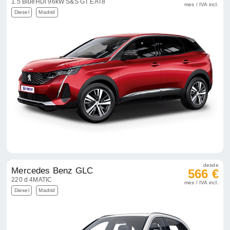
1.5 BlueHDi 96kW S&S GT EAT8
mes / IVA incl.
Diesel
Madrid
desde
Mercedes Benz GLC
566 €
220 d 4MATIC
mes / IVA incl.
Diesel
Madrid