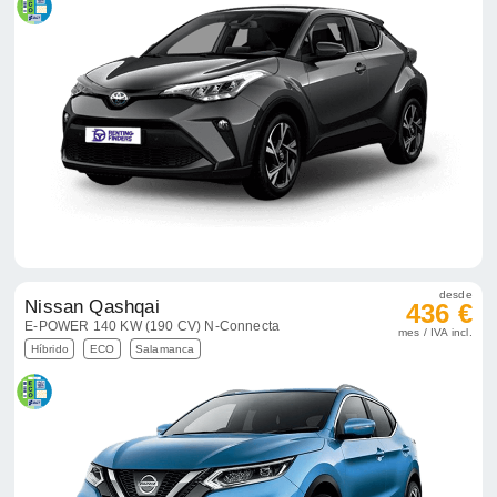
desde
Nissan Qashqai
436 €
E-POWER 140 KW (190 CV) N-Connecta
mes / IVA incl.
Híbrido
ECO
Salamanca