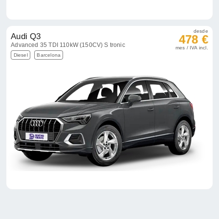
desde
Audi Q3
478 €
Advanced 35 TDI 110kW (150CV) S tronic
mes / IVA incl.
Diesel
Barcelona