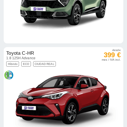
desde
Toyota C-HR
399 €
1.8 125H Advance
mes / IVA incl.
Híbrido
ECO
CIUDAD REAL