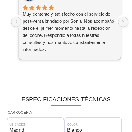
Muy contento y satisfecho con el servicio de
G
post-venta brindado por Sonia. Nos acompañó
h
desde el primer momento hasta la recepción
del coche. Respondió a todas nuestras
consultas y nos mantuvo constantemente
informados.
Muy contentos con el nuevo coche.
ESPECIFICACIONES TÉCNICAS
CARROCERÍA
UBICACIÓN
COLOR
Madrid
Blanco