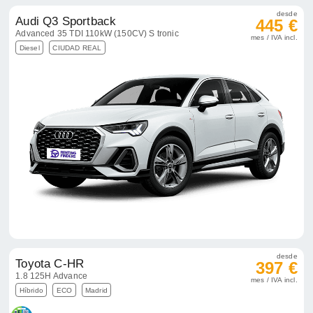
desde
Audi Q3 Sportback
445 €
Advanced 35 TDI 110kW (150CV) S tronic
mes / IVA incl.
Diesel
CIUDAD REAL
desde
Toyota C-HR
397 €
1.8 125H Advance
mes / IVA incl.
Híbrido
ECO
Madrid