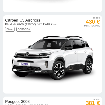
desde
Citroën C5 Aircross
430 €
BlueHdi 96kW (130CV) S&S EAT8 Plus
mes / IVA incl.
Diesel
CORDOBA
desde
Peugeot 3008
381 €