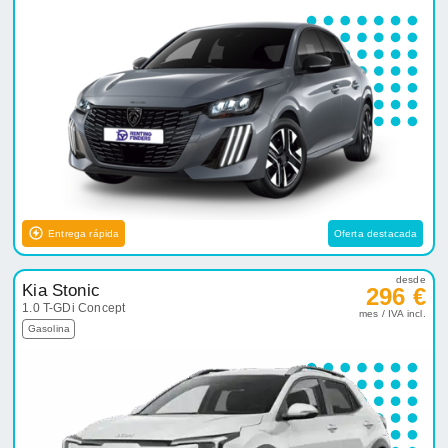
Entrega rápida
Oferta destacada
desde
Kia Stonic
296 €
1.0 T-GDi Concept
mes / IVA incl.
Gasolina