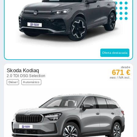
Oferta destacada
desde
Skoda Kodiaq
671 €
2.0 TDI DSG Selection
mes / IVA incl.
Diésel
Automático