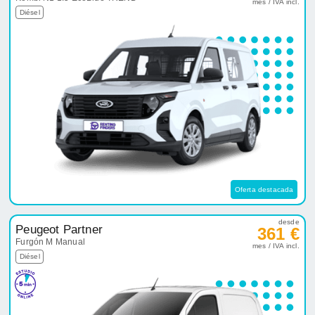
mes / IVA incl.
Diésel
Oferta destacada
desde
Peugeot Partner
361 €
Furgón M Manual
mes / IVA incl.
Diésel