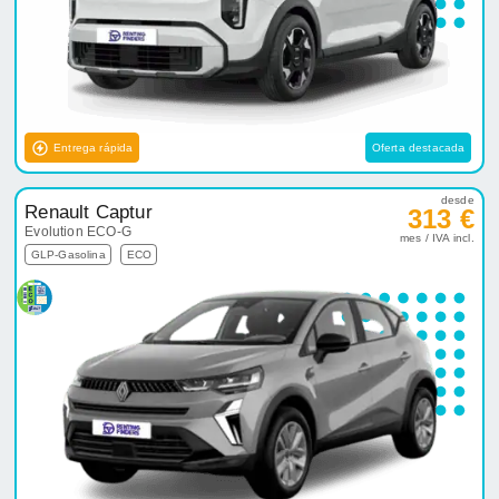
Entrega rápida
Oferta destacada
desde
Renault Captur
313 €
Evolution ECO-G
mes / IVA incl.
GLP-Gasolina
ECO