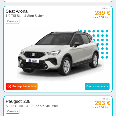
desde
Seat Arona
289 €
1.0 TSI Start & Stop Style+
mes / IVA incl.
Gasolina
Entrega inmediata
Oferta destacada
desde
Peugeot 208
293 €
Allure Gasolina 100 S&S 6 Vel. Man
mes / IVA incl.
Gasolina