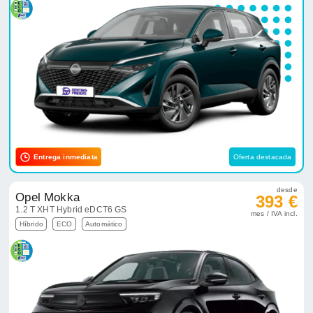
Entrega inmediata
Oferta destacada
desde
Opel Mokka
393 €
1.2 T XHT Hybrid eDCT6 GS
mes / IVA incl.
Híbrido
ECO
Automático