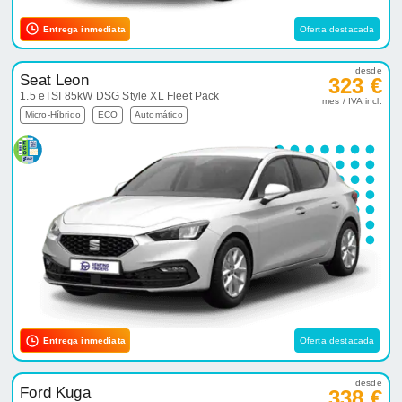
Entrega inmediata
Oferta destacada
desde
Seat Leon
323 €
1.5 eTSI 85kW DSG Style XL Fleet Pack
mes / IVA incl.
Micro-Híbrido
ECO
Automático
Entrega inmediata
Oferta destacada
desde
Ford Kuga
338 €