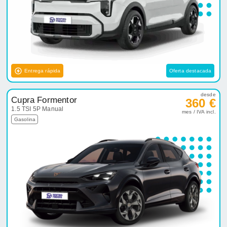
Entrega rápida
Oferta destacada
desde
Cupra Formentor
360 €
1.5 TSI 5P Manual
mes / IVA incl.
Gasolina