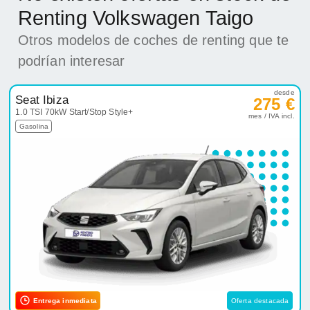
Renting Volkswagen Taigo
Otros modelos de coches de renting que te
podrían interesar
desde
Seat Ibiza
275 €
1.0 TSI 70kW Start/Stop Style+
mes / IVA incl.
Gasolina
Entrega inmediata
Oferta destacada