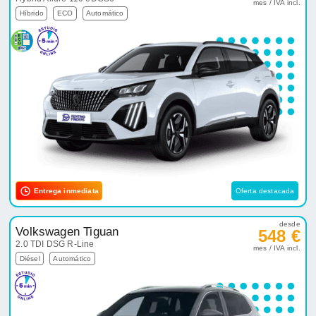
mes / IVA incl.
Híbrido
ECO
Automático
Entrega inmediata
Oferta destacada
desde
Volkswagen Tiguan
548 €
2.0 TDI DSG R-Line
mes / IVA incl.
Diésel
Automático