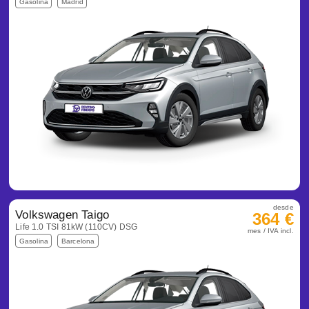
Gasolina
Madrid
desde
Volkswagen Taigo
364 €
Life 1.0 TSI 81kW (110CV) DSG
mes / IVA incl.
Gasolina
Barcelona