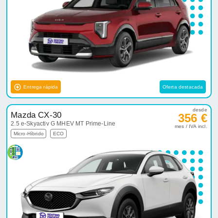
Entrega rápida
Oferta destacada
desde
Mazda CX-30
356 €
2.5 e-Skyactiv G MHEV MT Prime-Line
mes / IVA incl.
Micro-Híbrido
ECO