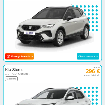
Entrega inmediata
Oferta destacada
desde
Kia Stonic
296 €
1.0 T-GDi Concept
mes / IVA incl.
Gasolina