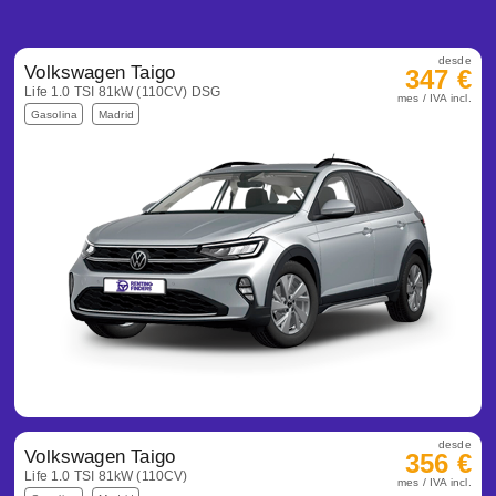
desde
Volkswagen Taigo
347 €
Life 1.0 TSI 81kW (110CV) DSG
mes / IVA incl.
Gasolina
Madrid
desde
Volkswagen Taigo
356 €
Life 1.0 TSI 81kW (110CV)
mes / IVA incl.