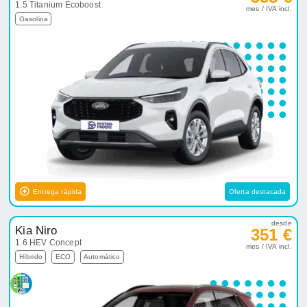
1.5 Titanium Ecoboost
mes / IVA incl.
Gasolina
Entrega rápida
Oferta destacada
desde
Kia Niro
351 €
1.6 HEV Concept
mes / IVA incl.
Híbrido
ECO
Automático