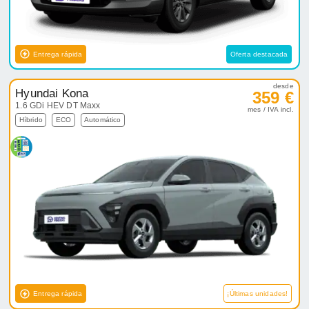
Entrega rápida
Oferta destacada
desde
Hyundai Kona
359 €
1.6 GDi HEV DT Maxx
mes / IVA incl.
Híbrido
ECO
Automático
Entrega rápida
¡Últimas unidades!