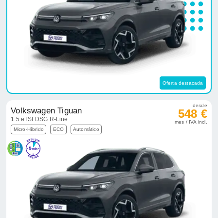
Oferta destacada
desde
Volkswagen Tiguan
548 €
1.5 eTSI DSG R-Line
mes / IVA incl.
Micro-Híbrido
ECO
Automático