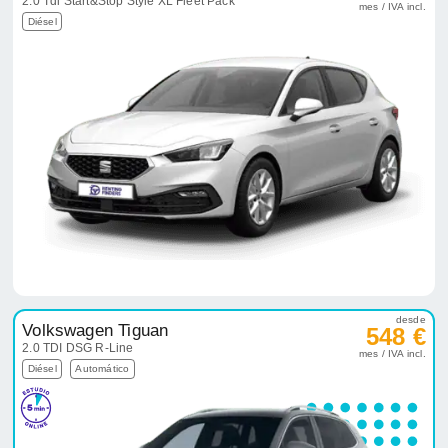
2.0 Tdi Start&Stop Style XL Fleet Pack
mes / IVA incl.
Diésel
desde
Volkswagen Tiguan
548 €
2.0 TDI DSG R-Line
mes / IVA incl.
Diésel
Automático