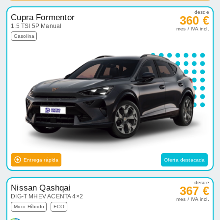
desde
Cupra Formentor
360 €
1.5 TSI 5P Manual
mes / IVA incl.
Gasolina
Entrega rápida
Oferta destacada
desde
Nissan Qashqai
367 €
DIG-T MHEV ACENTA 4×2
mes / IVA incl.
Micro-Híbrido
ECO