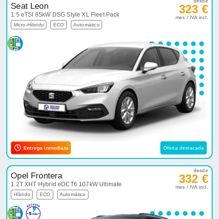
desde
Seat Leon
323 €
1.5 eTSI 85kW DSG Style XL Fleet Pack
mes / IVA incl.
Micro-Híbrido
ECO
Automático
Entrega inmediata
Oferta destacada
desde
Opel Frontera
332 €
1.2T XHT Hybrid eDCT6 107kW Ultimate
mes / IVA incl.
Híbrido
ECO
Automático