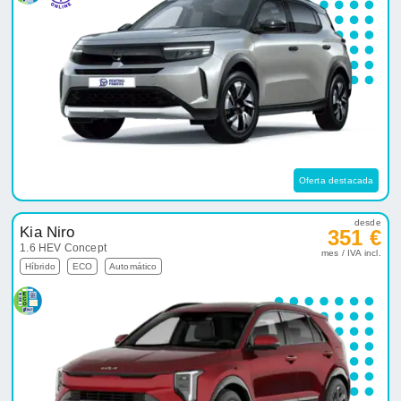
Oferta destacada
desde
Kia Niro
351 €
1.6 HEV Concept
mes / IVA incl.
Híbrido
ECO
Automático