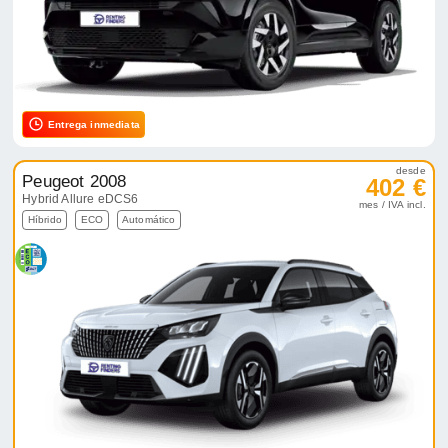
Entrega inmediata
desde
Peugeot 2008
402 €
Hybrid Allure eDCS6
mes / IVA incl.
Híbrido
ECO
Automático