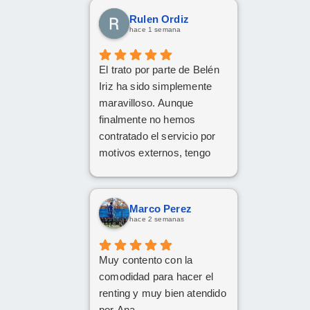
Rulen Ordiz
hace 1 semana
El trato por parte de Belén
Iriz ha sido simplemente
maravilloso. Aunque
finalmente no hemos
contratado el servicio por
motivos externos, tengo
claro que si en el futuro
decido dar el paso, volveré
a ponerme en sus manos
Marco Perez
sin dudarlo. Da gusto
hace 2 semanas
encontrar profesionales tan
atentas, profesionales y
Muy contento con la
cercanas. ¡Muchísimas
comodidad para hacer el
gracias por todo!
renting y muy bien atendido
por Ana