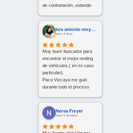
de contratación, estando
disponible en todo
momento y aclarando
cualquier posible duda.
luis antonio moya fernandez
Gracias Carlos!
hace 4 días
Muy buen buscador para
encontrar el mejor renting
de vehículos,( en mi caso
particular).
Paco Vizcaya me guió
durante todo el proceso
para conseguir mi Cupra
Formentor al mejor precio.
Ahora a esperar la entrega
Nerea Freyer
que esperamos sea lo más
hace 1 semana
rápida posible.
Muy buena atención por