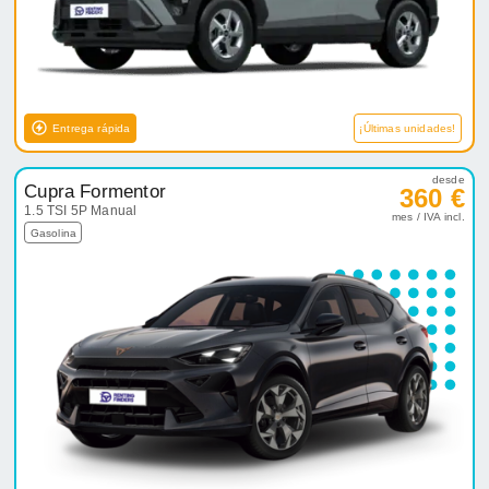
Entrega rápida
¡Últimas unidades!
desde
Cupra Formentor
360 €
1.5 TSI 5P Manual
mes / IVA incl.
Gasolina