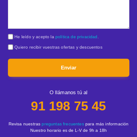
He leído y acepto la
política de privacidad
.
Quiero recibir vuestras ofertas y descuentos
Enviar
O llámanos tú al
91 198 75 45
Revisa nuestras
preguntas frecuentes
para más información
Nuestro horario es de L-V de 9h a 18h