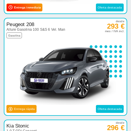
Entrega inmediata
Oferta destacada
desde
Peugeot 208
293 €
Allure Gasolina 100 S&S 6 Vel. Man
mes / IVA incl.
Gasolina
Entrega rápida
Oferta destacada
desde
Kia Stonic
296 €