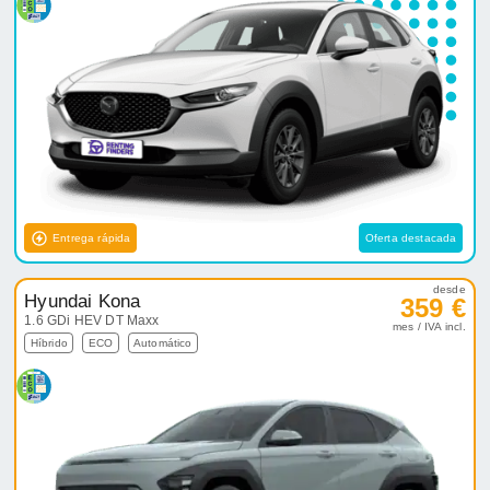
Entrega rápida
Oferta destacada
desde
Hyundai Kona
359 €
1.6 GDi HEV DT Maxx
mes / IVA incl.
Híbrido
ECO
Automático