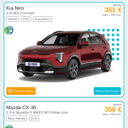
desde
Kia Niro
351 €
1.6 HEV Concept
mes / IVA incl.
Híbrido
ECO
Automático
Entrega rápida
Oferta destacada
desde
Mazda CX-30
356 €
2.5 e-Skyactiv G MHEV MT Prime-Line
mes / IVA incl.
Micro-Híbrido
ECO