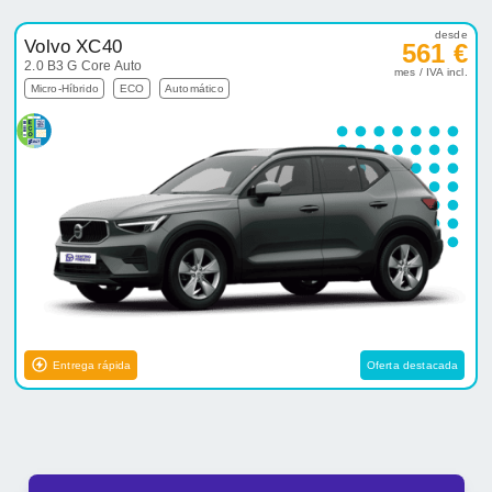
desde
Volvo XC40
561 €
2.0 B3 G Core Auto
mes / IVA incl.
Micro-Híbrido
ECO
Automático
Entrega rápida
Oferta destacada