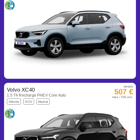
desde
Volvo XC40
507 €
1.5 T4 Recharge PHEV Core Auto
mes / IVA incl.
Híbrido
ECO
Madrid