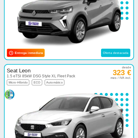
Entrega inmediata
Oferta destacada
desde
Seat Leon
323 €
1.5 eTSI 85kW DSG Style XL Fleet Pack
mes / IVA incl.
Micro-Híbrido
ECO
Automático