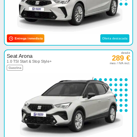
Entrega inmediata
Oferta destacada
desde
Seat Arona
289 €
1.0 TSI Start & Stop Style+
mes / IVA incl.
Gasolina