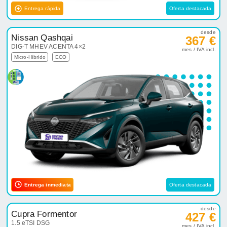
Entrega rápida
Oferta destacada
desde
Nissan Qashqai
367 €
DIG-T MHEV ACENTA 4×2
mes / IVA incl.
Micro-Híbrido
ECO
Entrega inmediata
Oferta destacada
desde
Cupra Formentor
427 €
1.5 eTSI DSG
mes / IVA incl.