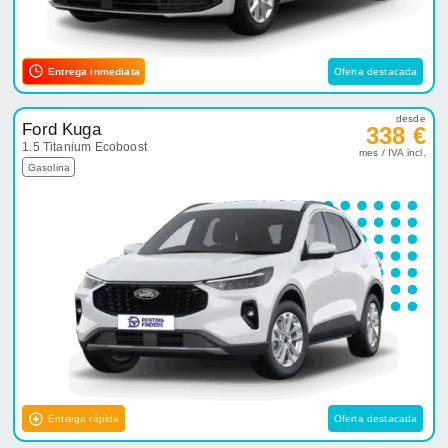
Entrega inmediata
Oferta destacada
desde
Ford Kuga
338 €
1.5 Titanium Ecoboost
mes / IVA incl.
Gasolina
Entrega rápida
Oferta destacada