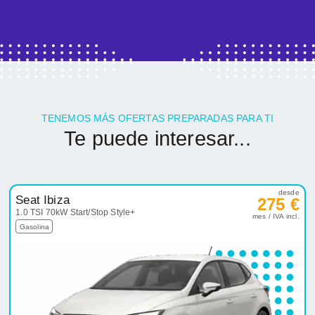
TENEMOS MÁS OFERTAS PREPARADAS PARA TI
Te puede interesar...
desde
Seat Ibiza
275 €
1.0 TSI 70kW Start/Stop Style+
mes / IVA incl.
Gasolina