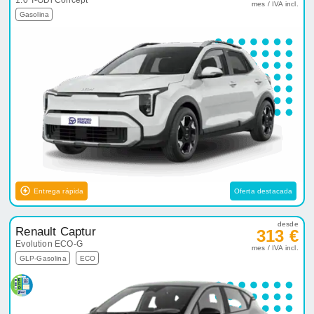
1.0 T-GDi Concept
mes / IVA incl.
Gasolina
Entrega rápida
Oferta destacada
desde
Renault Captur
313 €
Evolution ECO-G
mes / IVA incl.
GLP-Gasolina
ECO