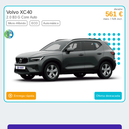
desde
Volvo XC40
561 €
2.0 B3 G Core Auto
mes / IVA incl.
Micro-Híbrido
ECO
Automático
Entrega rápida
Oferta destacada