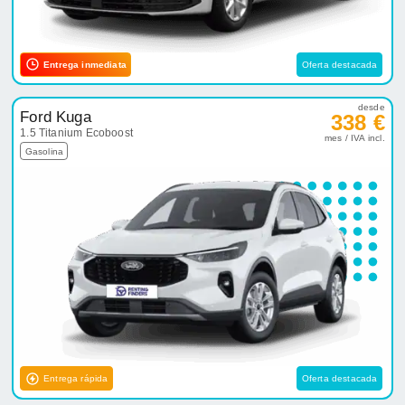
Entrega inmediata
Oferta destacada
desde
Ford Kuga
338 €
1.5 Titanium Ecoboost
mes / IVA incl.
Gasolina
Entrega rápida
Oferta destacada