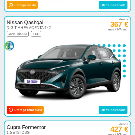
Entrega rápida
Oferta destacada
desde
Nissan Qashqai
367 €
DIG-T MHEV ACENTA 4×2
mes / IVA incl.
Micro-Híbrido
ECO
Entrega inmediata
Oferta destacada
desde
Cupra Formentor
427 €
1.5 eTSI DSG
mes / IVA incl.