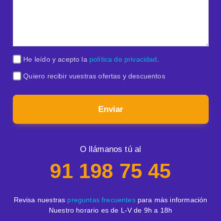
He leído y acepto la
política de privacidad
.
Quiero recibir vuestras ofertas y descuentos
Enviar
O llámanos tú al
91 198 75 45
Revisa nuestras
preguntas frecuentes
para más información
Nuestro horario es de L-V de 9h a 18h