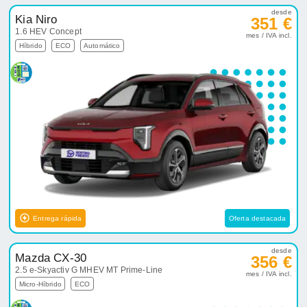
desde
Kia Niro
351 €
1.6 HEV Concept
mes / IVA incl.
Híbrido
ECO
Automático
Entrega rápida
Oferta destacada
desde
Mazda CX-30
356 €
2.5 e-Skyactiv G MHEV MT Prime-Line
mes / IVA incl.
Micro-Híbrido
ECO