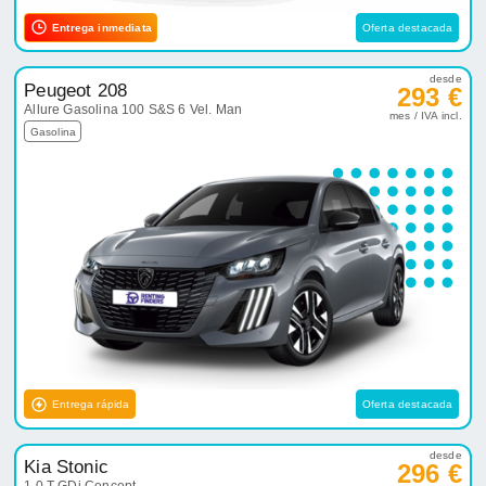
Entrega inmediata
Oferta destacada
desde
Peugeot 208
293 €
Allure Gasolina 100 S&S 6 Vel. Man
mes / IVA incl.
Gasolina
Entrega rápida
Oferta destacada
desde
Kia Stonic
296 €