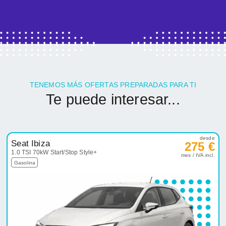
TENEMOS MÁS OFERTAS PREPARADAS PARA TI
Te puede interesar...
desde
Seat Ibiza
275 €
1.0 TSI 70kW Start/Stop Style+
mes / IVA incl.
Gasolina