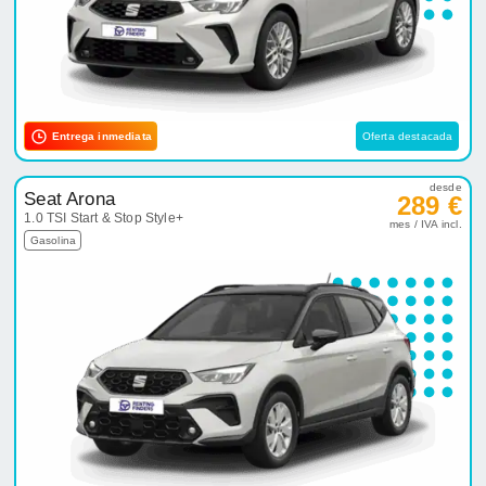
Entrega inmediata
Oferta destacada
desde
Seat Arona
289 €
1.0 TSI Start & Stop Style+
mes / IVA incl.
Gasolina