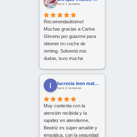
que esperamos sea lo más
hace 1 semana
rápida posible.
Recomendadísimo!
Muchas gracias a Carlos
Gimeno por guiarme para
obtener mi coche de
renting. Solventó mis
dudas, tuvo mucha
paciencia y he quedado
encantado. Gracias Carlos!
lucrecia leon mateos
hace 2 semanas
Muy contenta con la
atención recibida y la
rapidez en atenderme,
Beatriz es súper amable y
empática, con la seguridad