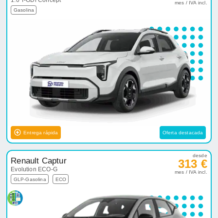
1.0 T-GDi Concept
mes / IVA incl.
Gasolina
Entrega rápida
Oferta destacada
desde
Renault Captur
313 €
Evolution ECO-G
mes / IVA incl.
GLP-Gasolina
ECO