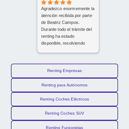
cordial
Agradezco enormemente la
Da gusto comunicarse con
atención recibida por parte
personas asi.
de Beatriz Campos.
Durante todo el trámite del
renting ha estado
disponible, resolviendo
cualquier duda con
amabilidad y mucha
claridad. La gestión ha sido
rápida y profesional. ¡Cinco
Renting Empresas
estrellas bien merecidas!
Renting para Autónomos
Renting Coches Eléctricos
Renting Coches SUV
Renting Furgonetas