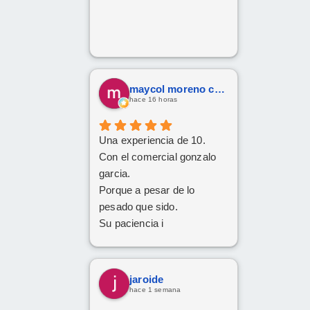
maycol moreno cuervo
hace 16 horas
Una experiencia de 10.
Con el comercial gonzalo
garcia.
Porque a pesar de lo
pesado que sido.
Su paciencia i
perseverancia.
Han cumplido el sueño de
mi familia
jaroide
De tener el coche deseado.
hace 1 semana
Un trato siempre amable i