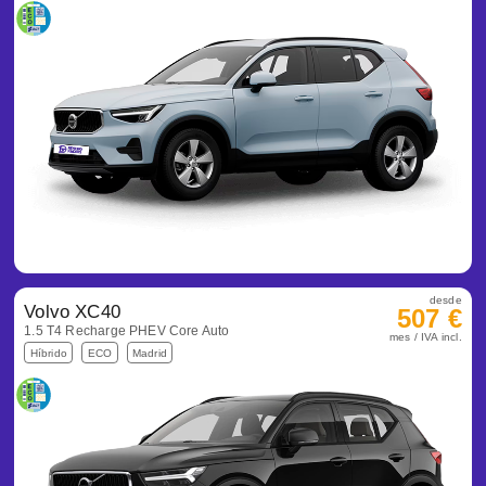
desde
Volvo XC40
507 €
1.5 T4 Recharge PHEV Core Auto
mes / IVA incl.
Híbrido
ECO
Madrid