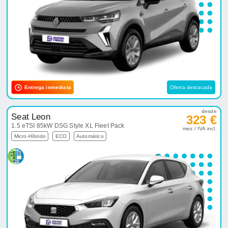
Entrega inmediata
Oferta destacada
desde
Seat Leon
323 €
1.5 eTSI 85kW DSG Style XL Fleet Pack
mes / IVA incl.
Micro-Híbrido
ECO
Automático