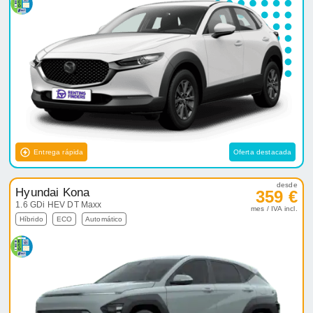
Entrega rápida
Oferta destacada
desde
Hyundai Kona
359 €
1.6 GDi HEV DT Maxx
mes / IVA incl.
Híbrido
ECO
Automático