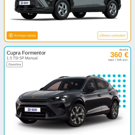
Entrega rápida
¡Últimas unidades!
desde
Cupra Formentor
360 €
1.5 TSI 5P Manual
mes / IVA incl.
Gasolina