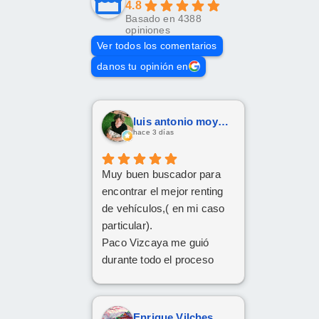
4.8
Basado en 4388
opiniones
Ver todos los comentarios
danos tu opinión en
luis antonio moya fernandez
hace 3 días
Muy buen buscador para
encontrar el mejor renting
de vehículos,( en mi caso
particular).
Paco Vizcaya me guió
durante todo el proceso
para conseguir mi Cupra
Formentor al mejor precio.
Ahora a esperar la entrega
Enrique Vilches García