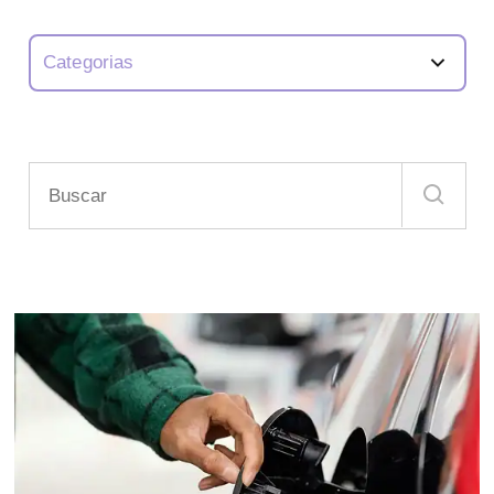
Categorias
Análisis de Coches
Consejos y Recomendaciones
Disfrutar Conduciendo
Movilidad Sostenible
Novedades y Curiosidades
Review Coches
Tecnología
Todo sobre Renting