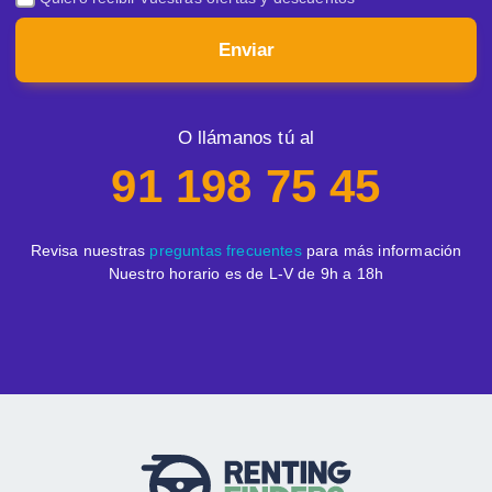
Enviar
O llámanos tú al
91 198 75 45
Revisa nuestras
preguntas frecuentes
para más información
Nuestro horario es de L-V de 9h a 18h