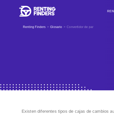
REN
Renting Finders
>
Glosario
>
Convertidor de par
Existen diferentes tipos de cajas de cambios au