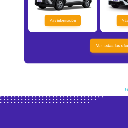
Más información
Más
Ver todas las of
Té