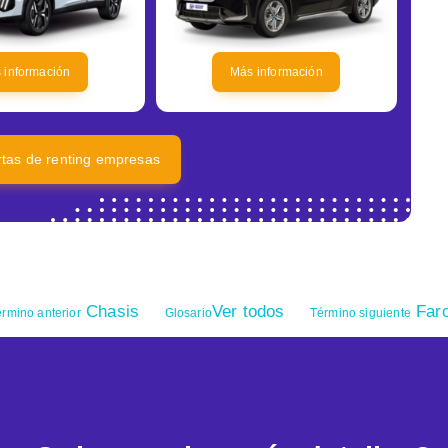
 información
Más información
ertas de renting empresas
Chasis
Ver todos
Far
rmino anterior
Glosario
Término siguiente