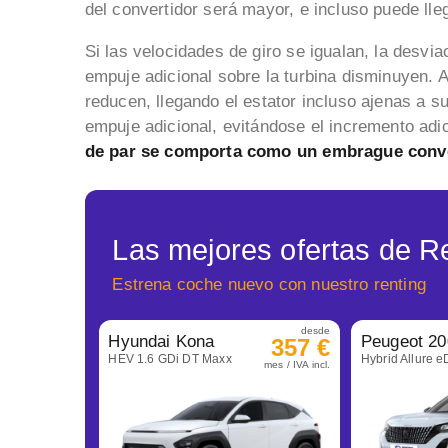
del convertidor será mayor, e incluso puede llega
Si las velocidades de giro se igualan, la desviac
empuje adicional sobre la turbina disminuyen. As
reducen, llegando el estator incluso ajenas a 
empuje adicional, evitándose el incremento adi
de par se comporta como un embrague conv
Las mejores ofertas de R
Estrena coche nuevo con nuestro renting
desde
Hyundai Kona
Peugeot 20
357 €
HEV 1.6 GDi DT Maxx
Hybrid Allure 
mes / IVA incl.