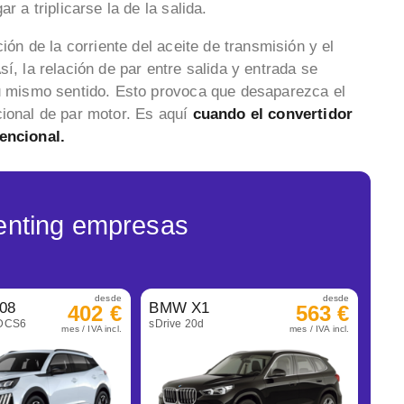
r a triplicarse la de la salida.
ión de la corriente del aceite de transmisión y el
í, la relación de par entre salida y entrada se
su mismo sentido. Esto provoca que desaparezca el
cional de par motor. Es aquí
cuando el convertidor
encional.
enting empresas
desde
desde
08
BMW X1
402 €
563 €
eDCS6
sDrive 20d
mes / IVA incl.
mes / IVA incl.