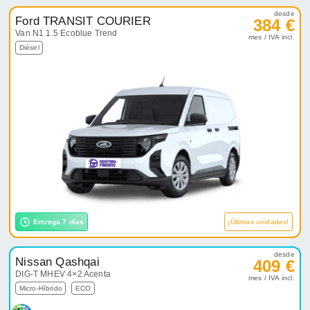
desde
Ford TRANSIT COURIER
384 €
Van N1 1.5 Ecoblue Trend
mes / IVA incl.
Diésel
Entrega 7 días
¡Últimas unidades!
desde
Nissan Qashqai
409 €
DIG-T MHEV 4×2 Acenta
mes / IVA incl.
Micro-Híbrido
ECO