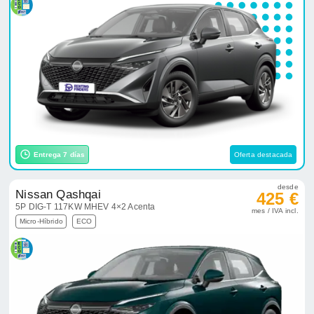
Entrega 7 días
Oferta destacada
desde
Nissan Qashqai
425 €
5P DIG-T 117KW MHEV 4×2 Acenta
mes / IVA incl.
Micro-Híbrido
ECO