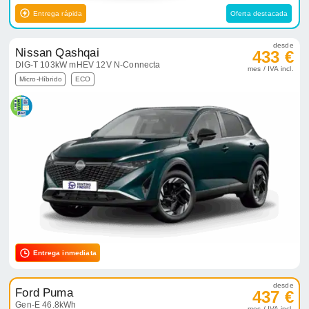
Entrega rápida
Oferta destacada
desde
Nissan Qashqai
433 €
DIG-T 103kW mHEV 12V N-Connecta
mes / IVA incl.
Micro-Híbrido
ECO
Entrega inmediata
desde
Ford Puma
437 €
Gen-E 46.8kWh
mes / IVA incl.