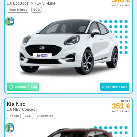
1.0 EcoBoost MHEV ST-Line
mes / IVA incl.
Micro-Híbrido
ECO
Entrega 7 días
Oferta destacada
desde
Kia Niro
351 €
1.6 HEV Concept
mes / IVA incl.
Híbrido
ECO
Automático