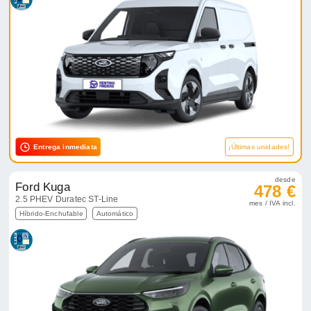
Entrega inmediata
¡Últimas unidades!
desde
Ford Kuga
478 €
2.5 PHEV Duratec ST-Line
mes / IVA incl.
Híbrido-Enchufable
Automático