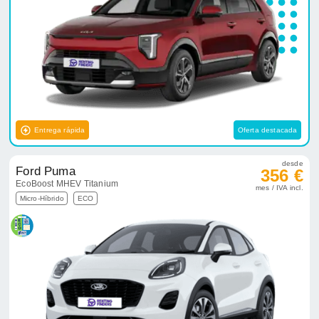
Entrega rápida
Oferta destacada
desde
Ford Puma
356 €
EcoBoost MHEV Titanium
mes / IVA incl.
Micro-Híbrido
ECO