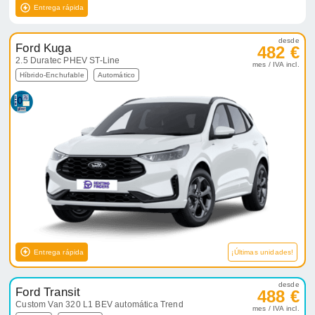
Entrega rápida
desde
Ford Kuga
482 €
2.5 Duratec PHEV ST-Line
mes / IVA incl.
Híbrido-Enchufable
Automático
Entrega rápida
¡Últimas unidades!
desde
Ford Transit
488 €
Custom Van 320 L1 BEV automática Trend
mes / IVA incl.