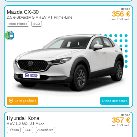
desde
Mazda CX-30
356 €
2.5 e-Skyactiv G MHEV MT Prime-Line
mes / IVA incl.
Micro-Híbrido
ECO
Entrega rápida
Oferta destacada
desde
Hyundai Kona
357 €
HEV 1.6 GDi DT Maxx
mes / IVA incl.
Híbrido
ECO
Automático