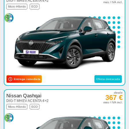
DIG-T MHEV ACENTA 4×2
mes / IVA incl.
Micro-Híbrido
ECO
Entrega inmediata
Oferta destacada
desde
Nissan Qashqai
367 €
DIG-T MHEV ACENTA 4×2
mes / IVA incl.
Micro-Híbrido
ECO