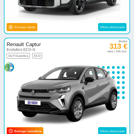
Entrega rápida
Oferta destacada
desde
Renault Captur
313 €
Evolution ECO-G
mes / IVA incl.
GLP-Gasolina
ECO
Entrega inmediata
Oferta destacada