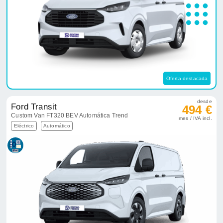
Oferta destacada
desde
Ford Transit
494 €
Custom Van FT320 BEV Automática Trend
mes / IVA incl.
Eléctrico
Automático