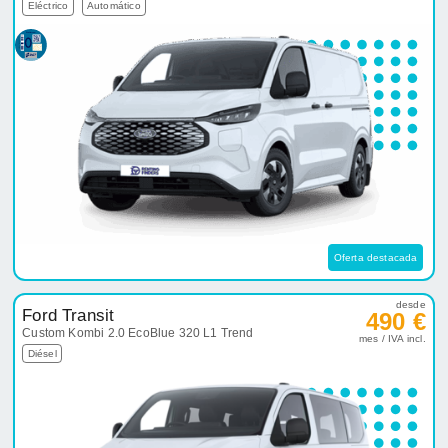
Eléctrico
Automático
Oferta destacada
desde
Ford Transit
490 €
Custom Kombi 2.0 EcoBlue 320 L1 Trend
mes / IVA incl.
Diésel