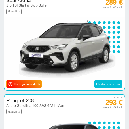
Seat Arona
289 €
1.0 TSI Start & Stop Style+
mes / IVA incl.
Gasolina
Entrega inmediata
Oferta destacada
desde
Peugeot 208
293 €
Allure Gasolina 100 S&S 6 Vel. Man
mes / IVA incl.
Gasolina