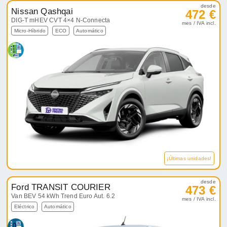
desde
Nissan Qashqai
472 €
DIG-T mHEV CVT 4×4 N-Connecta
mes / IVA incl.
Micro-Híbrido
ECO
Automático
¡Últimas unidades!
desde
Ford TRANSIT COURIER
473 €
Van BEV 54 kWh Trend Euro Aut. 6.2
mes / IVA incl.
Eléctrico
Automático