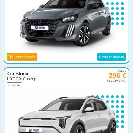
Entrega rápida
Oferta destacada
desde
Kia Stonic
296 €
1.0 T-GDi Concept
mes / IVA incl.
Gasolina