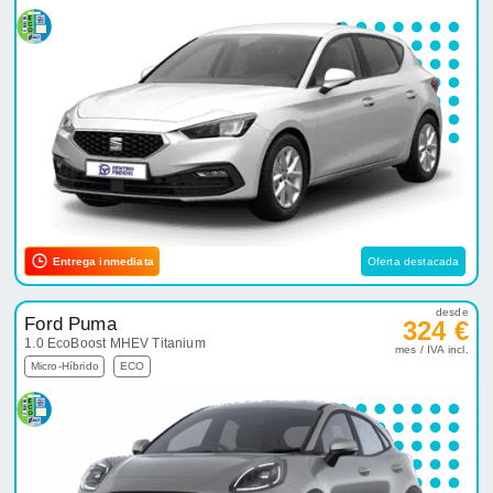
Entrega inmediata
Oferta destacada
desde
Ford Puma
324 €
1.0 EcoBoost MHEV Titanium
mes / IVA incl.
Micro-Híbrido
ECO