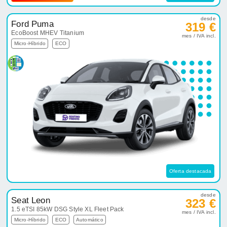
desde
Ford Puma
319 €
EcoBoost MHEV Titanium
mes / IVA incl.
Micro-Híbrido
ECO
Oferta destacada
desde
Seat Leon
323 €
1.5 eTSI 85kW DSG Style XL Fleet Pack
mes / IVA incl.
Micro-Híbrido
ECO
Automático