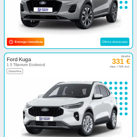
Entrega inmediata
Oferta destacada
desde
Ford Kuga
331 €
1.5 Titanium Ecoboost
mes / IVA incl.
Gasolina