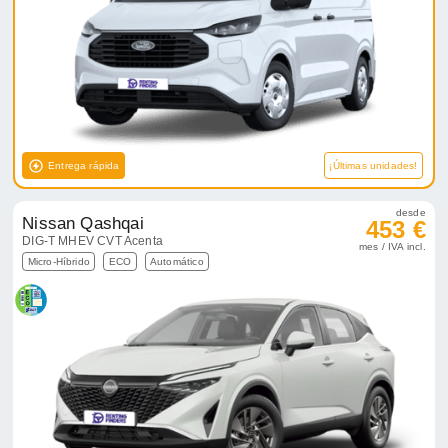
Entrega rápida
¡Últimas unidades!
desde
Nissan Qashqai
453 €
DIG-T MHEV CVT Acenta
mes / IVA incl.
Micro-Híbrido
ECO
Automático