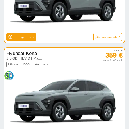
Entrega rápida
¡Últimas unidades!
desde
Hyundai Kona
359 €
1.6 GDi HEV DT Maxx
mes / IVA incl.
Híbrido
ECO
Automático