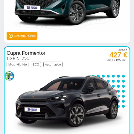
Entrega rápida
desde
Cupra Formentor
427 €
1.5 eTSI DSG
mes / IVA incl.
Micro-Híbrido
ECO
Automático