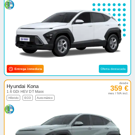
Entrega inmediata
Oferta destacada
desde
Hyundai Kona
359 €
1.6 GDi HEV DT Maxx
mes / IVA incl.
Híbrido
ECO
Automático