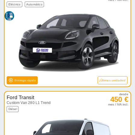
Eléctrico
Automático
Entrega rápida
¡Últimas unidades!
desde
Ford Transit
450 €
Custom Van 280 L1 Trend
mes / IVA incl.
Diésel