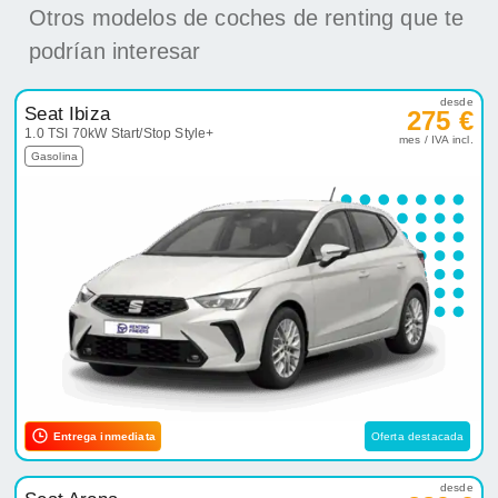
Otros modelos de coches de renting que te
podrían interesar
desde
Seat Ibiza
275 €
1.0 TSI 70kW Start/Stop Style+
mes / IVA incl.
Gasolina
Entrega inmediata
Oferta destacada
desde