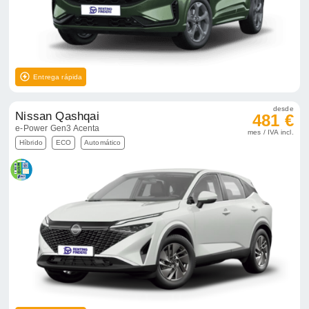
Entrega rápida
desde
Nissan Qashqai
481 €
e-Power Gen3 Acenta
mes / IVA incl.
Híbrido
ECO
Automático