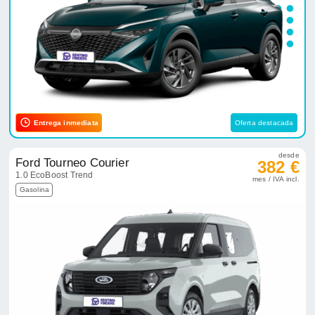
Entrega inmediata
Oferta destacada
desde
Ford Tourneo Courier
382 €
1.0 EcoBoost Trend
mes / IVA incl.
Gasolina