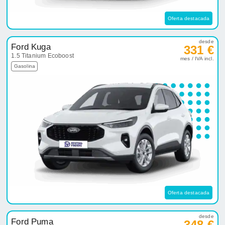
Oferta destacada
desde
Ford Kuga
331 €
1.5 Titanium Ecoboost
mes / IVA incl.
Gasolina
Oferta destacada
desde
Ford Puma
348 €