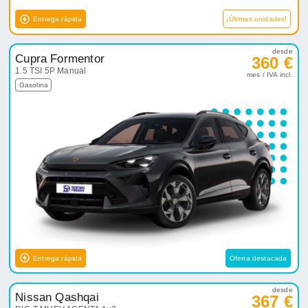
Entrega rápida
¡Últimas unidades!
desde
Cupra Formentor
360 €
1.5 TSI 5P Manual
mes / IVA incl.
Gasolina
Entrega rápida
Oferta destacada
desde
Nissan Qashqai
367 €