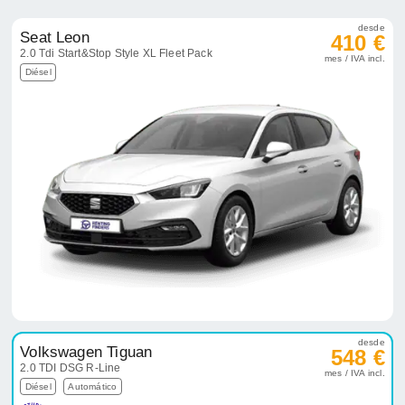
desde
Seat Leon
410 €
2.0 Tdi Start&Stop Style XL Fleet Pack
mes / IVA incl.
Diésel
desde
Volkswagen Tiguan
548 €
2.0 TDI DSG R-Line
mes / IVA incl.
Diésel
Automático