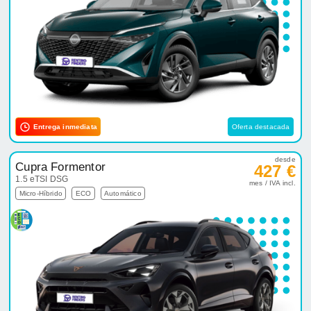
Entrega inmediata
Oferta destacada
desde
Cupra Formentor
427 €
1.5 eTSI DSG
mes / IVA incl.
Micro-Híbrido
ECO
Automático