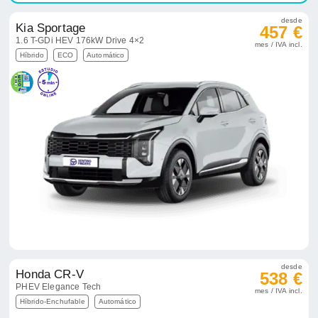
desde
Kia Sportage
457 €
1.6 T-GDi HEV 176kW Drive 4×2
mes / IVA incl.
Híbrido
ECO
Automático
desde
Honda CR-V
538 €
PHEV Elegance Tech
mes / IVA incl.
Híbrido-Enchufable
Automático