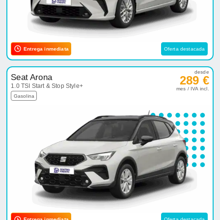
Entrega inmediata
Oferta destacada
desde
Seat Arona
289 €
1.0 TSI Start & Stop Style+
mes / IVA incl.
Gasolina
Entrega inmediata
Oferta destacada