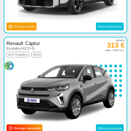
Entrega rápida
Oferta destacada
desde
Renault Captur
313 €
Evolution ECO-G
mes / IVA incl.
GLP-Gasolina
ECO
Entrega inmediata
Oferta destacada