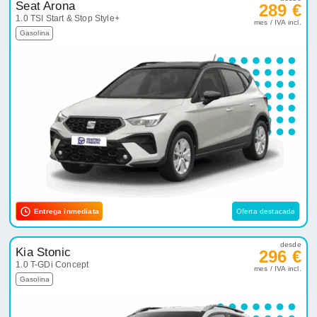
Seat Arona
289 €
1.0 TSI Start & Stop Style+
mes / IVA incl.
Gasolina
Entrega inmediata
Oferta destacada
desde
Kia Stonic
296 €
1.0 T-GDi Concept
mes / IVA incl.
Gasolina