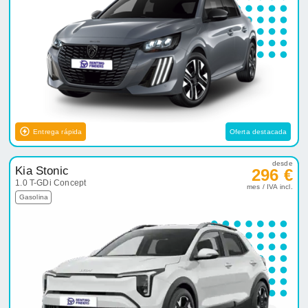
Entrega rápida
Oferta destacada
desde
Kia Stonic
296 €
1.0 T-GDi Concept
mes / IVA incl.
Gasolina