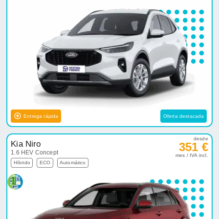
Entrega rápida
Oferta destacada
desde
Kia Niro
351 €
1.6 HEV Concept
mes / IVA incl.
Híbrido
ECO
Automático