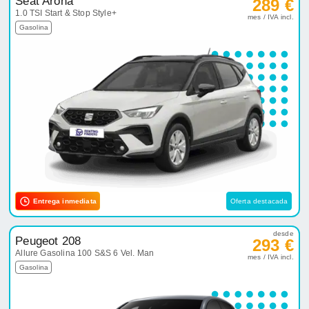
Seat Arona
289 €
1.0 TSI Start & Stop Style+
mes / IVA incl.
Gasolina
Entrega inmediata
Oferta destacada
desde
Peugeot 208
293 €
Allure Gasolina 100 S&S 6 Vel. Man
mes / IVA incl.
Gasolina