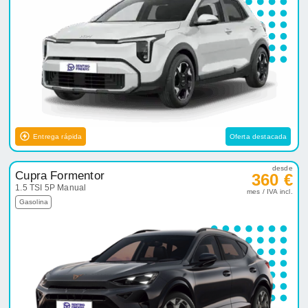
Entrega rápida
Oferta destacada
desde
Cupra Formentor
360 €
1.5 TSI 5P Manual
mes / IVA incl.
Gasolina