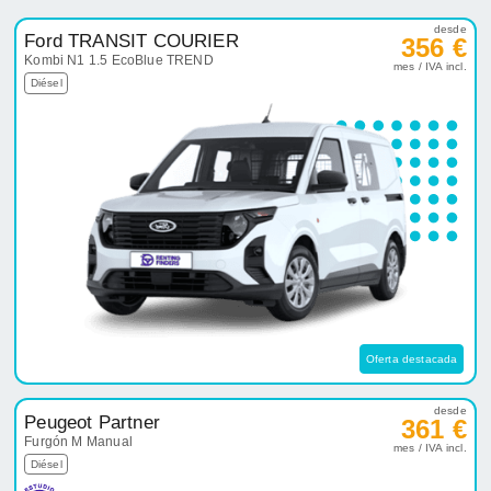
desde
Ford TRANSIT COURIER
356 €
Kombi N1 1.5 EcoBlue TREND
mes / IVA incl.
Diésel
Oferta destacada
desde
Peugeot Partner
361 €
Furgón M Manual
mes / IVA incl.
Diésel