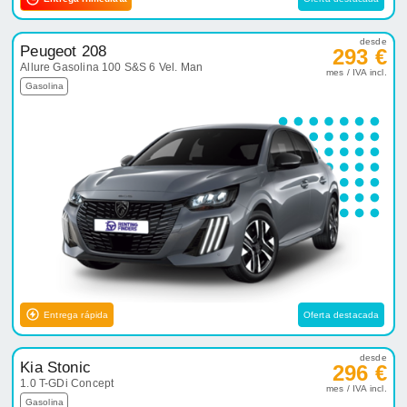
desde
Peugeot 208
293 €
Allure Gasolina 100 S&S 6 Vel. Man
mes / IVA incl.
Gasolina
Entrega rápida
Oferta destacada
desde
Kia Stonic
296 €
1.0 T-GDi Concept
mes / IVA incl.
Gasolina