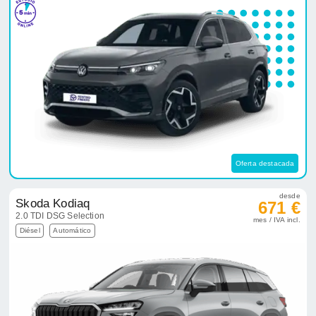
Oferta destacada
desde
Skoda Kodiaq
671 €
2.0 TDI DSG Selection
mes / IVA incl.
Diésel
Automático