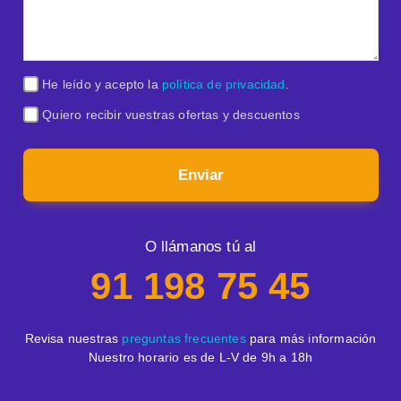
He leído y acepto la
política de privacidad
.
Quiero recibir vuestras ofertas y descuentos
Enviar
O llámanos tú al
91 198 75 45
Revisa nuestras
preguntas frecuentes
para más información
Nuestro horario es de L-V de 9h a 18h