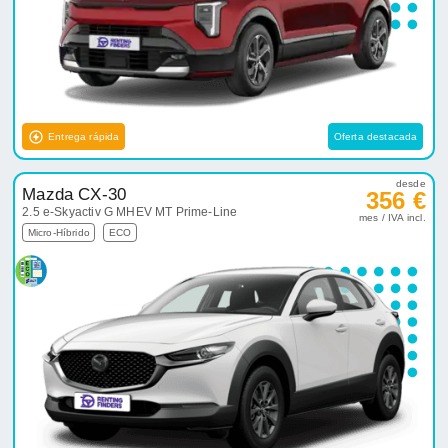
Entrega rápida
Oferta destacada
desde
Mazda CX-30
356 €
2.5 e-Skyactiv G MHEV MT Prime-Line
mes / IVA incl.
Micro-Híbrido
ECO