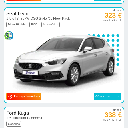
desde
Seat Leon
323 €
1.5 eTSI 85kW DSG Style XL Fleet Pack
mes / IVA incl.
Micro-Híbrido
ECO
Automático
Entrega inmediata
Oferta destacada
desde
Ford Kuga
338 €
1.5 Titanium Ecoboost
mes / IVA incl.
Gasolina