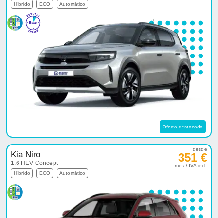
Híbrido
ECO
Automático
Oferta destacada
desde
Kia Niro
351 €
1.6 HEV Concept
mes / IVA incl.
Híbrido
ECO
Automático