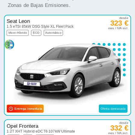
Zonas de Bajas Emisiones.
desde
Seat Leon
323 €
1.5 eTSI 85kW DSG Style XL Fleet Pack
mes / IVA incl.
Micro-Híbrido
ECO
Automático
Entrega inmediata
Oferta destacada
desde
Opel Frontera
332 €
1.2T XHT Hybrid eDCT6 107kW Ultimate
mes / IVA incl.