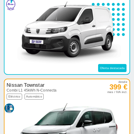
Oferta destacada
desde
Nissan Townstar
399 €
Combi L1 45kWh N-Connecta
mes / IVA incl.
Eléctrico
Automático