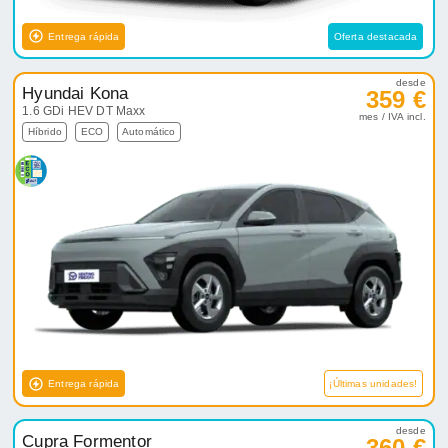
Entrega rápida
Oferta destacada
desde
Hyundai Kona
359 €
1.6 GDi HEV DT Maxx
mes / IVA incl.
Híbrido
ECO
Automático
Entrega rápida
¡Últimas unidades!
desde
Cupra Formentor
360 €