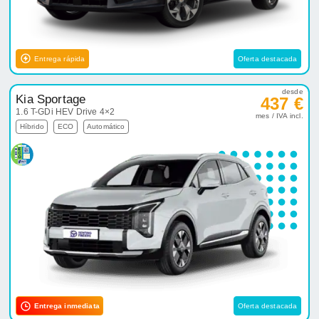
Entrega rápida
Oferta destacada
desde
Kia Sportage
437 €
1.6 T-GDi HEV Drive 4×2
mes / IVA incl.
Híbrido
ECO
Automático
Entrega inmediata
Oferta destacada