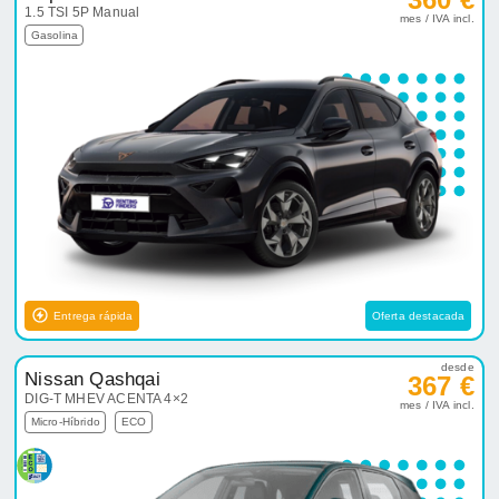
1.5 TSI 5P Manual
mes / IVA incl.
Gasolina
Entrega rápida
Oferta destacada
desde
Nissan Qashqai
367 €
DIG-T MHEV ACENTA 4×2
mes / IVA incl.
Micro-Híbrido
ECO