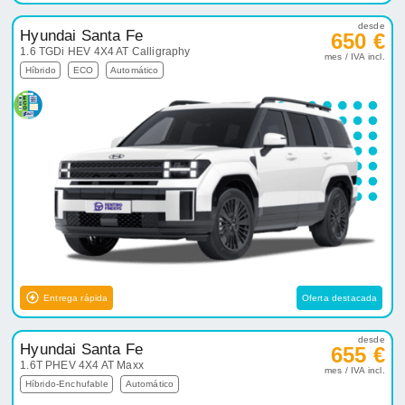
desde
Hyundai Santa Fe
650 €
1.6 TGDi HEV 4X4 AT Calligraphy
mes / IVA incl.
Híbrido
ECO
Automático
Entrega rápida
Oferta destacada
desde
Hyundai Santa Fe
655 €
1.6T PHEV 4X4 AT Maxx
mes / IVA incl.
Híbrido-Enchufable
Automático