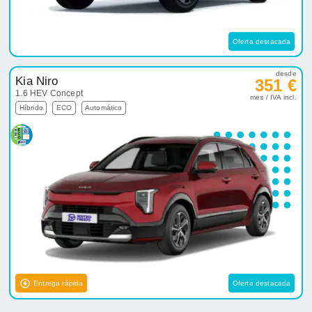
Oferta destacada
desde
Kia Niro
351 €
1.6 HEV Concept
mes / IVA incl.
Híbrido
ECO
Automático
Entrega rápida
Oferta destacada