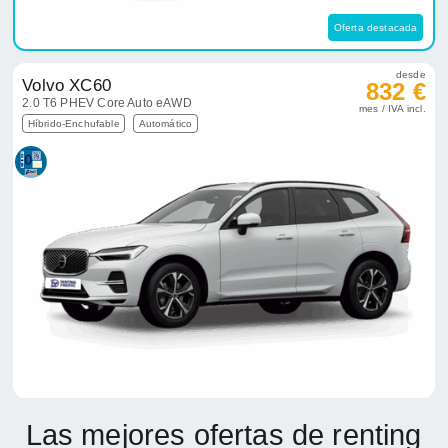
Oferta destacada
desde
Volvo XC60
832 €
2.0 T6 PHEV Core Auto eAWD
mes / IVA incl.
Híbrido-Enchufable
Automático
Las mejores ofertas de renting