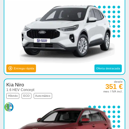
Entrega rápida
Oferta destacada
desde
Kia Niro
351 €
1.6 HEV Concept
mes / IVA incl.
Híbrido
ECO
Automático