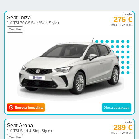
desde
Seat Ibiza
275 €
1.0 TSI 70kW Start/Stop Style+
mes / IVA incl.
Gasolina
Entrega inmediata
Oferta destacada
desde
Seat Arona
289 €
1.0 TSI Start & Stop Style+
mes / IVA incl.
Gasolina