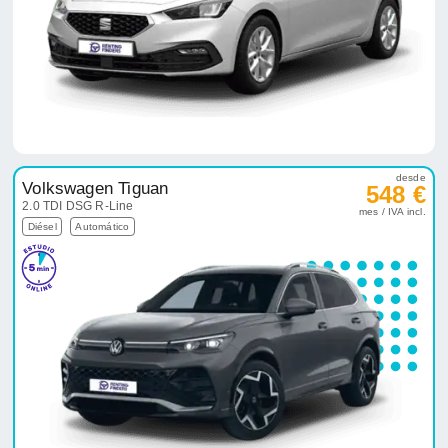
desde
Volkswagen Tiguan
548 €
2.0 TDI DSG R-Line
mes / IVA incl.
Diésel
Automático