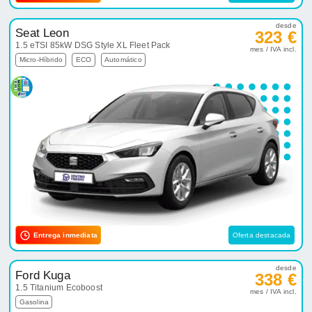
desde
Seat Leon
323 €
1.5 eTSI 85kW DSG Style XL Fleet Pack
mes / IVA incl.
Micro-Híbrido
ECO
Automático
Entrega inmediata
Oferta destacada
desde
Ford Kuga
338 €
1.5 Titanium Ecoboost
mes / IVA incl.
Gasolina