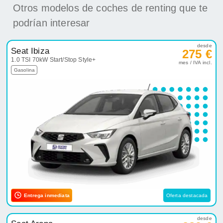
Otros modelos de coches de renting que te
podrían interesar
desde
Seat Ibiza
275 €
1.0 TSI 70kW Start/Stop Style+
mes / IVA incl.
Gasolina
Entrega inmediata
Oferta destacada
desde