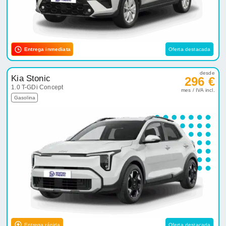
Entrega inmediata
Oferta destacada
desde
Kia Stonic
296 €
1.0 T-GDi Concept
mes / IVA incl.
Gasolina
Entrega rápida
Oferta destacada