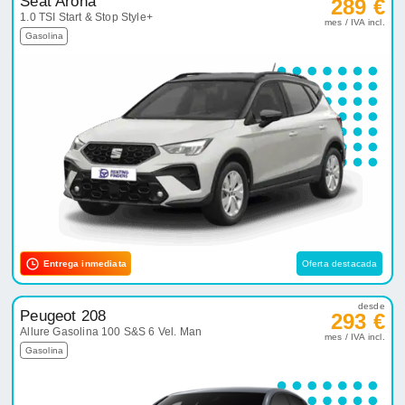
Seat Arona
289 €
1.0 TSI Start & Stop Style+
mes / IVA incl.
Gasolina
Entrega inmediata
Oferta destacada
desde
Peugeot 208
293 €
Allure Gasolina 100 S&S 6 Vel. Man
mes / IVA incl.
Gasolina