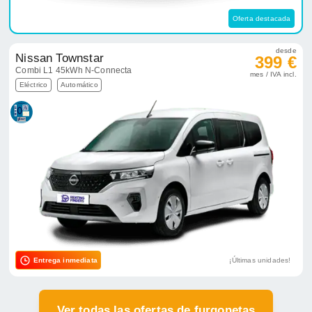
Oferta destacada
desde
Nissan Townstar
399 €
Combi L1 45kWh N-Connecta
mes / IVA incl.
Eléctrico
Automático
Entrega inmediata
¡Últimas unidades!
Ver todas las ofertas de furgonetas