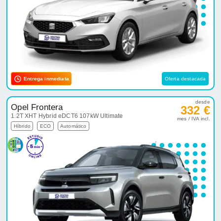
Entrega inmediata
Oferta destacada
desde
Opel Frontera
332 €
1.2T XHT Hybrid eDCT6 107kW Ultimate
mes / IVA incl.
Híbrido
ECO
Automático