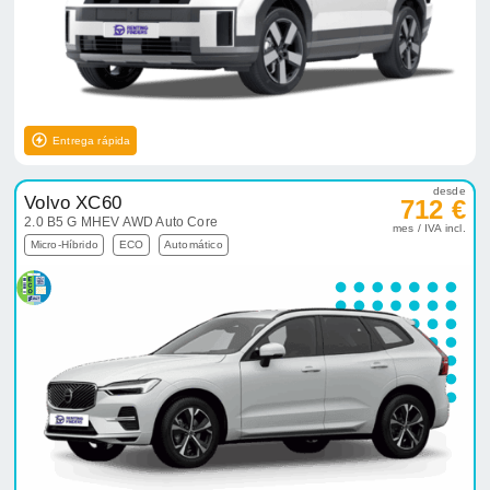
Entrega rápida
desde
Volvo XC60
712 €
2.0 B5 G MHEV AWD Auto Core
mes / IVA incl.
Micro-Híbrido
ECO
Automático