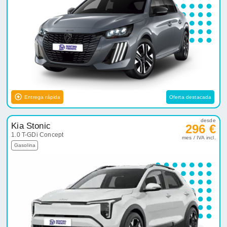
Entrega rápida
Oferta destacada
desde
Kia Stonic
296 €
1.0 T-GDi Concept
mes / IVA incl.
Gasolina