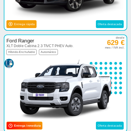
Entrega rápida
Oferta destacada
desde
Ford Ranger
629 €
XLT Doble Cabina 2.3 TIVCT PHEV Auto.
mes / IVA incl.
Híbrido-Enchufable
Automático
Entrega inmediata
Oferta destacada