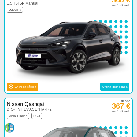
1.5 TSI 5P Manual
mes / IVA incl.
Gasolina
Entrega rápida
Oferta destacada
desde
Nissan Qashqai
367 €
DIG-T MHEV ACENTA 4×2
mes / IVA incl.
Micro-Híbrido
ECO