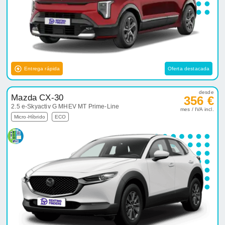
Entrega rápida
Oferta destacada
desde
Mazda CX-30
356 €
2.5 e-Skyactiv G MHEV MT Prime-Line
mes / IVA incl.
Micro-Híbrido
ECO