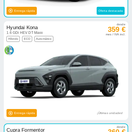
Entrega rápida
Oferta destacada
desde
Hyundai Kona
359 €
1.6 GDi HEV DT Maxx
mes / IVA incl.
Híbrido
ECO
Automático
Entrega rápida
¡Últimas unidades!
desde
Cupra Formentor
360 €