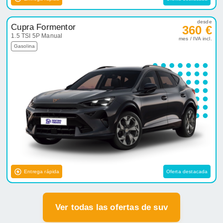
desde
Cupra Formentor
360 €
1.5 TSI 5P Manual
mes / IVA incl.
Gasolina
Entrega rápida
Oferta destacada
Ver todas las ofertas de suv