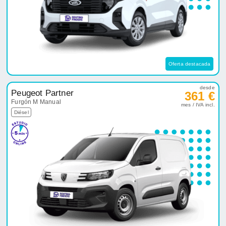
Oferta destacada
desde
Peugeot Partner
361 €
Furgón M Manual
mes / IVA incl.
Diésel