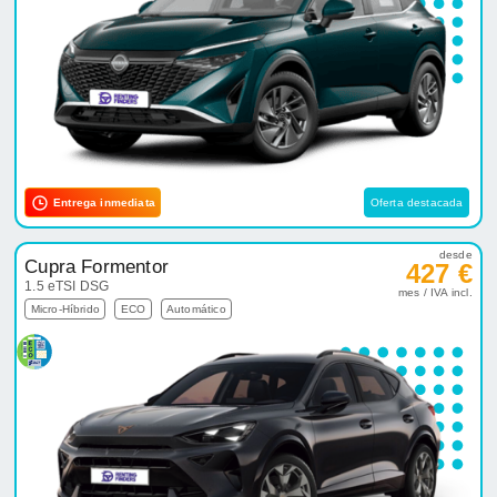
Entrega inmediata
Oferta destacada
desde
Cupra Formentor
427 €
1.5 eTSI DSG
mes / IVA incl.
Micro-Híbrido
ECO
Automático