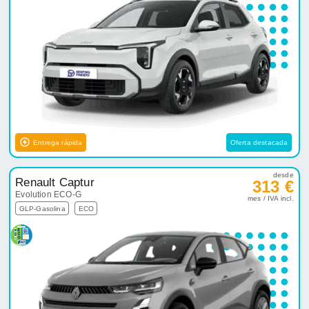
Entrega rápida
Oferta destacada
desde
Renault Captur
313 €
Evolution ECO-G
mes / IVA incl.
GLP-Gasolina
ECO