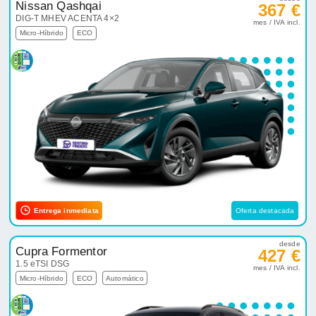
Nissan Qashqai
367 €
DIG-T MHEV ACENTA 4×2
mes / IVA incl.
Micro-Híbrido
ECO
Entrega inmediata
Oferta destacada
desde
Cupra Formentor
427 €
1.5 eTSI DSG
mes / IVA incl.
Micro-Híbrido
ECO
Automático