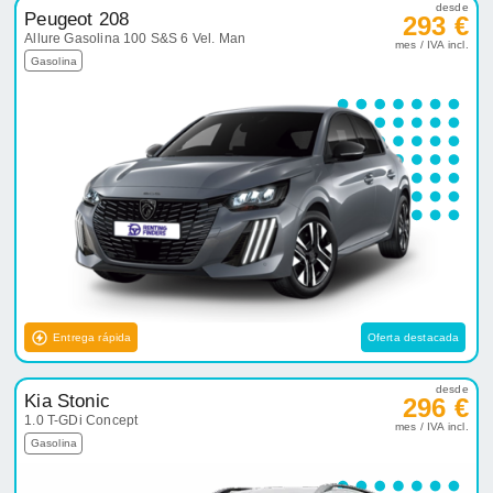
desde
Peugeot 208
293 €
Allure Gasolina 100 S&S 6 Vel. Man
mes / IVA incl.
Gasolina
Entrega rápida
Oferta destacada
desde
Kia Stonic
296 €
1.0 T-GDi Concept
mes / IVA incl.
Gasolina