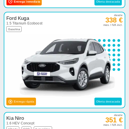
Entrega inmediata
Oferta destacada
desde
Ford Kuga
338 €
1.5 Titanium Ecoboost
mes / IVA incl.
Gasolina
Entrega rápida
Oferta destacada
desde
Kia Niro
351 €
1.6 HEV Concept
mes / IVA incl.