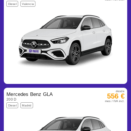
Diesel
Valencia
desde
Mercedes Benz GLA
556 €
200 D
mes / IVA incl.
Diesel
Madrid