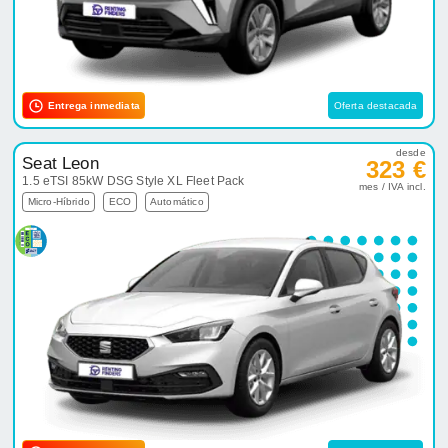
Entrega inmediata
Oferta destacada
desde
Seat Leon
323 €
1.5 eTSI 85kW DSG Style XL Fleet Pack
mes / IVA incl.
Micro-Híbrido
ECO
Automático