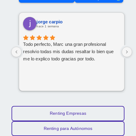
jorge carpio
hace 1 semana
Todo perfecto, Marc una gran profesional
M
resolvio todas mis dudas resaltar lo bien que
me lo explico todo gracias por todo.
Renting Empresas
Renting para Autónomos