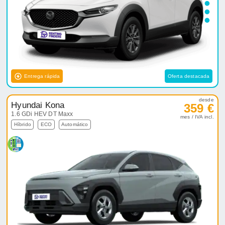
Entrega rápida
Oferta destacada
desde
Hyundai Kona
359 €
1.6 GDi HEV DT Maxx
mes / IVA incl.
Híbrido
ECO
Automático