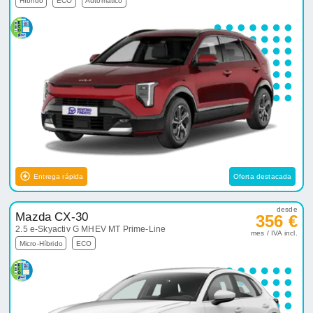
Híbrido
ECO
Automático
Entrega rápida
Oferta destacada
desde
Mazda CX-30
356 €
2.5 e-Skyactiv G MHEV MT Prime-Line
mes / IVA incl.
Micro-Híbrido
ECO