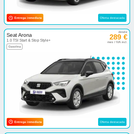
Entrega inmediata
Oferta destacada
desde
Seat Arona
289 €
1.0 TSI Start & Stop Style+
mes / IVA incl.
Gasolina
Entrega inmediata
Oferta destacada