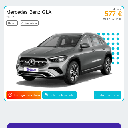
desde
Mercedes Benz GLA
577 €
200d
mes / IVA incl.
Diésel
Automático
Entrega inmediata
Solo profesionales
Oferta destacada