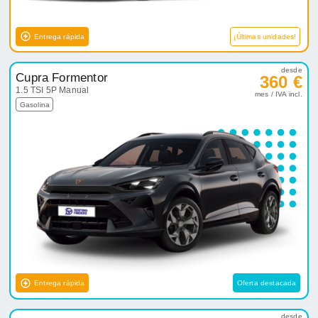
Entrega rápida
¡Últimas unidades!
desde
Cupra Formentor
360 €
1.5 TSI 5P Manual
mes / IVA incl.
Gasolina
Entrega rápida
Oferta destacada
desde