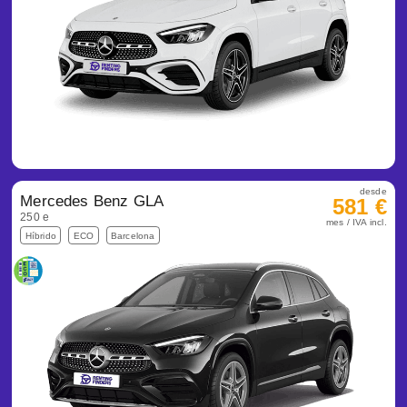
desde
Mercedes Benz GLA
581 €
250 e
mes / IVA incl.
Híbrido
ECO
Barcelona