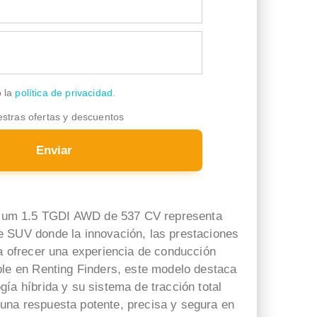
o la
política de privacidad
.
estras ofertas y descuentos
Enviar
um 1.5 TGDI AWD de 537 CV representa
 SUV donde la innovación, las prestaciones
ra ofrecer una experiencia de conducción
ble en Renting Finders, este modelo destaca
Fran
Cristian Vidal
ía híbrida y su sistema de tracción total
hace 3 días
hace 3 días
una respuesta potente, precisa y segura en