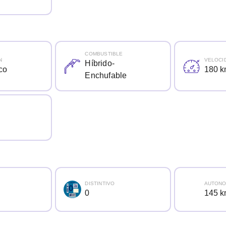
COMBUSTIBLE
N
VELOCI
Híbrido-
co
180 k
Enchufable
DISTINTIVO
AUTONO
0
145 