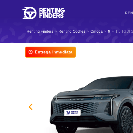
REN
Renting Finders
>
Renting Coches
>
Omoda
>
9
>
1.5 TGDI
Entrega inmediata