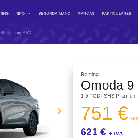
TING
TIPO
SEGUNDA MANO
MARCAS
PARTICULARES
 SHS Premium AWD
Renting
Omoda 9
1.5 TGDI SHS Premiu
751 €
mes/ 
621 €
+ IVA