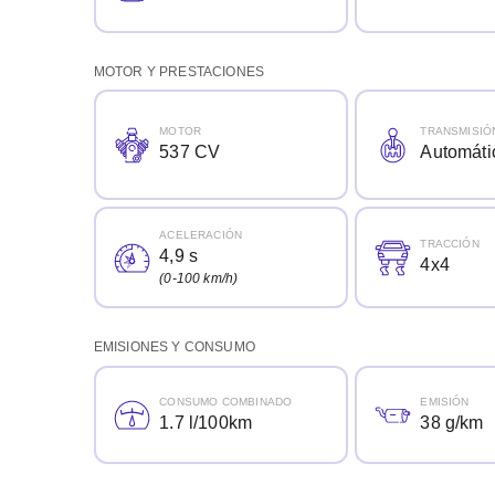
MOTOR Y PRESTACIONES
MOTOR
TRANSMISIÓ
537 CV
Automáti
ACELERACIÓN
TRACCIÓN
4,9 s
4x4
(0-100 km/h)
EMISIONES Y CONSUMO
CONSUMO COMBINADO
EMISIÓN
1.7 l/100km
38 g/km