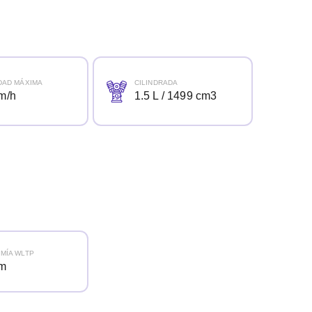
DAD MÁXIMA
CILINDRADA
m/h
1.5 L / 1499 cm3
MÍA WLTP
km