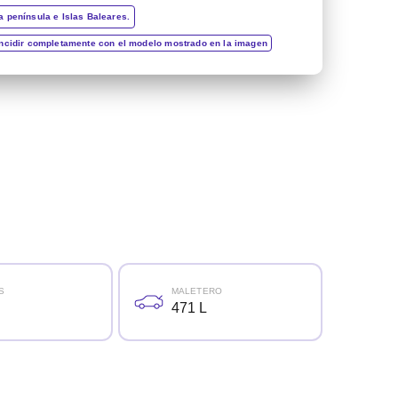
a península e Islas Baleares.
incidir completamente con el modelo mostrado en la imagen
S
MALETERO
471 L