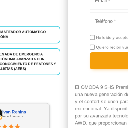
IMATIZADOR AUTOMÁTICO
ZONA
He leído y acept
Quiero recibir vu
ENADA DE EMERGENCIA
TÓNOMA AVANZADA CON
CONOCIMIENTO DE PEATONES Y
CLISTAS (AEBS)
El OMODA 9 SHS Premi
una nueva generación de
y el confort se unen pa
excepcional. Ya disponi
Ivan Rehins
alan azcuna
por su avanzada tecnolog
hace 1 semana
hace 2 semanas
AWD, que proporcionan 