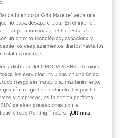
o.
Profesional y muy
me llevó toda la operación
comunicativo
Jesús,y ya está el coche en
fisticado en color Gris Mate refuerza una
camino 😁😁
ue no pasa desapercibida. En el interior,
ncebido para maximizar el bienestar de
con un entorno tecnológico, espacioso y
 desde los desplazamientos diarios hasta los
n total comodidad.
uedes disfrutar del OMODA 9 SHS Premium
n todos los servicios incluidos en una única
 todo riesgo sin franquicia, mantenimiento,
y gestión integral del vehículo. Disponible
nomos y empresas, es la opción perfecta
SUV de altas prestaciones con la
dad que ofrece Renting Finders.
¡Últimas