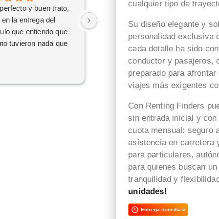
cualquier tipo de trayect
perfecto y buen trato,
Una experiencia inmejorable,
 en la entrega del
resolvieron todas mis dudas
Su diseño elegante y so
ulo que entiendo que
y gcon un trato excelente, en
personalidad exclusiva q
 no tuvieron nada que
especial Jaime.
cada detalle ha sido co
Muchas gracias!
conductor y pasajeros, 
preparado para afrontar
viajes más exigentes co
Con Renting Finders p
sin entrada inicial y co
cuota mensual: seguro a
asistencia en carretera 
para particulares, autó
para quienes buscan un 
tranquilidad y flexibili
unidades!
Entrega inmediata