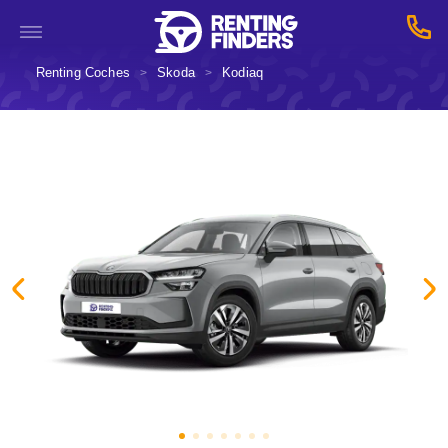
Renting Coches
Skoda
Kodiaq
>
>