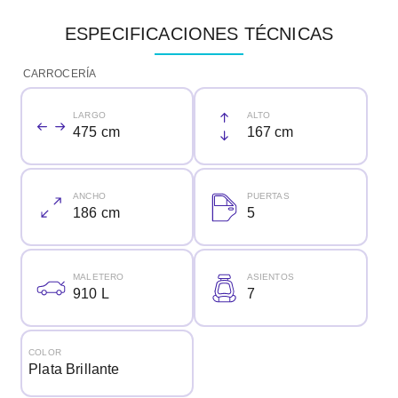
ESPECIFICACIONES TÉCNICAS
CARROCERÍA
LARGO
ALTO
475 cm
167 cm
ANCHO
PUERTAS
186 cm
5
MALETERO
ASIENTOS
910 L
7
COLOR
Plata Brillante