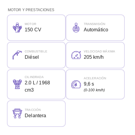
MOTOR Y PRESTACIONES
MOTOR
TRANSMISIÓN
150 CV
Automático
COMBUSTIBLE
VELOCIDAD MÁXIMA
Diésel
205 km/h
CILINDRADA
ACELERACIÓN
2.0 L / 1968
9,6 s
cm3
(0-100 km/h)
TRACCIÓN
Delantera