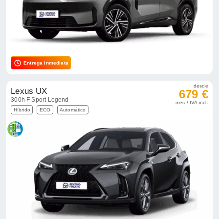
Entrega inmediata
desde
Lexus UX
679 €
300h F Sport Legend
mes / IVA incl.
Híbrido
ECO
Automático