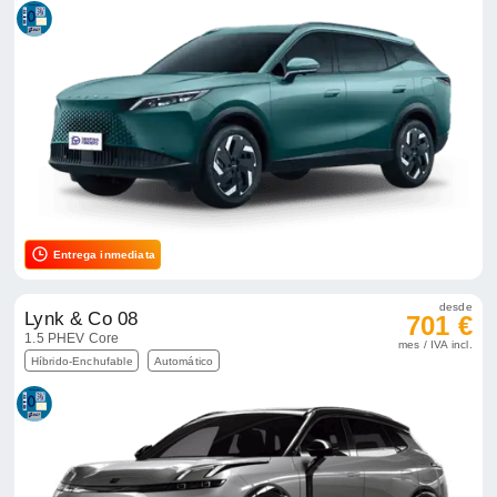
Entrega inmediata
desde
Lynk & Co 08
701 €
1.5 PHEV Core
mes / IVA incl.
Híbrido-Enchufable
Automático