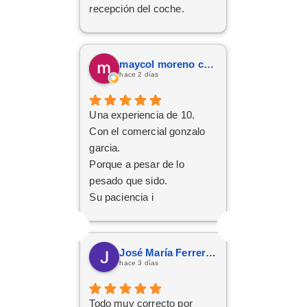
recepción del coche.
Respondió a todas
nuestras consultas y nos
mantuvo constantemente
maycol moreno cuervo
informados.
hace 2 días
Muy contentos con el
nuevo coche.
Una experiencia de 10.
Con el comercial gonzalo
garcia.
Porque a pesar de lo
pesado que sido.
Su paciencia i
perseverancia.
Han cumplido el sueño de
mi familia
José María Ferreras Prieto
De tener el coche deseado.
hace 3 días
Un trato siempre amable i
cordial
Todo muy correcto por