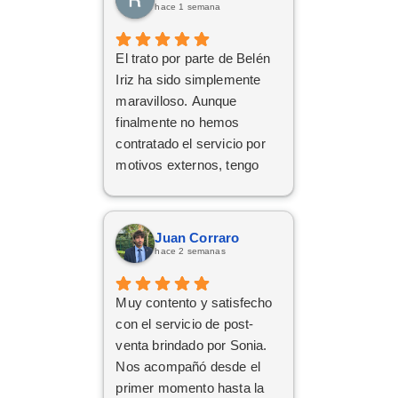
hace 1 semana
El trato por parte de Belén
Iriz ha sido simplemente
maravilloso. Aunque
finalmente no hemos
contratado el servicio por
motivos externos, tengo
claro que si en el futuro
decido dar el paso, volveré
a ponerme en sus manos
Juan Corraro
sin dudarlo. Da gusto
hace 2 semanas
encontrar profesionales tan
atentas, profesionales y
Muy contento y satisfecho
cercanas. ¡Muchísimas
con el servicio de post-
gracias por todo!
venta brindado por Sonia.
Nos acompañó desde el
primer momento hasta la