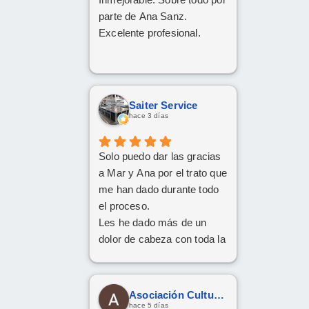
parte de Ana Sanz.
Excelente profesional.
Saiter Service
hace 3 días
Solo puedo dar las gracias
a Mar y Ana por el trato que
me han dado durante todo
el proceso.
Les he dado más de un
dolor de cabeza con toda la
documentación y los
trámites, pero siempre han
tenido una paciencia
Asociación Cultural Yesha
increíble y un trato cercano
hace 5 días