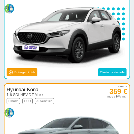
Entrega rápida
Oferta destacada
desde
Hyundai Kona
359 €
1.6 GDi HEV DT Maxx
mes / IVA incl.
Híbrido
ECO
Automático