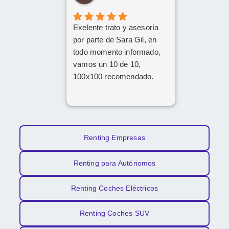
y amable. Gracias a su
implicación y
Exelente trato y asesoría
profesionalidad, al final han
por parte de Sara Gil, en
conseguido sacar adelante
todo momento informado,
la operación de renting.
vamos un 10 de 10,
Da gusto encontrarse con
100x100 recomendado.
personas así. ¡Mil gracias
por todo!
Renting Empresas
Renting para Autónomos
Renting Coches Eléctricos
Renting Coches SUV