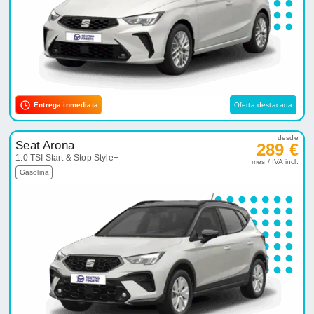
Entrega inmediata
Oferta destacada
desde
Seat Arona
289 €
1.0 TSI Start & Stop Style+
mes / IVA incl.
Gasolina