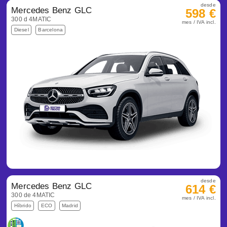
desde
Mercedes Benz GLC
598 €
300 d 4MATIC
mes / IVA incl.
Diesel
Barcelona
desde
Mercedes Benz GLC
614 €
300 de 4MATIC
mes / IVA incl.
Híbrido
ECO
Madrid