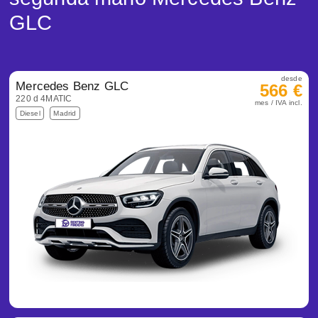
GLC
desde
Mercedes Benz GLC
566 €
220 d 4MATIC
mes / IVA incl.
Diesel
Madrid