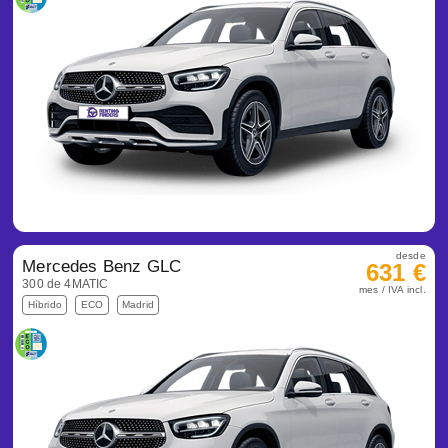
desde
Mercedes Benz GLC
631 €
300 de 4MATIC
mes / IVA incl.
Híbrido
ECO
Madrid