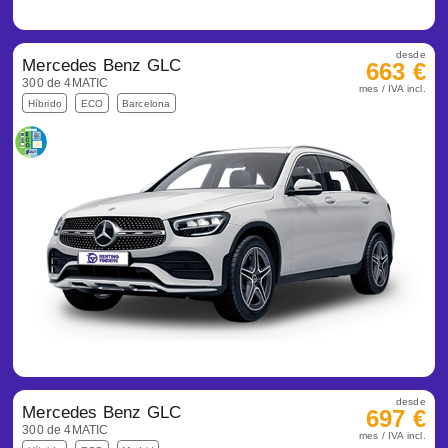
desde
Mercedes Benz GLC
663 €
300 de 4MATIC
mes / IVA incl.
Híbrido
ECO
Barcelona
desde
Mercedes Benz GLC
697 €
300 de 4MATIC
mes / IVA incl.