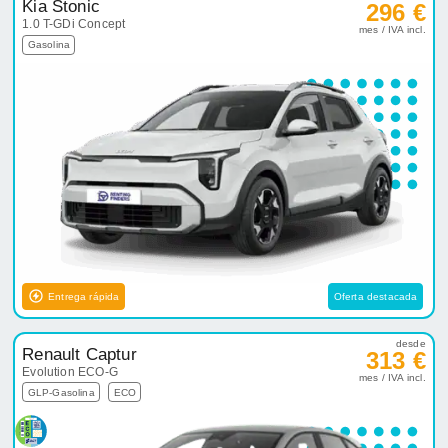
Kia Stonic
296 €
1.0 T-GDi Concept
mes / IVA incl.
Gasolina
Entrega rápida
Oferta destacada
desde
Renault Captur
313 €
Evolution ECO-G
mes / IVA incl.
GLP-Gasolina
ECO