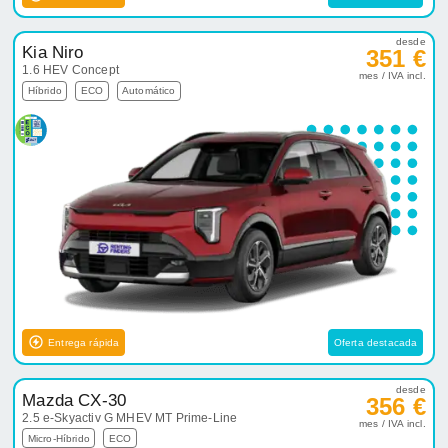
desde
Kia Niro
351 €
1.6 HEV Concept
mes / IVA incl.
Híbrido
ECO
Automático
Entrega rápida
Oferta destacada
desde
Mazda CX-30
356 €
2.5 e-Skyactiv G MHEV MT Prime-Line
mes / IVA incl.
Micro-Híbrido
ECO