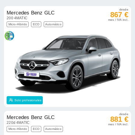
desde
Mercedes Benz GLC
867 €
200 4MATIC
mes / IVA incl.
Micro-Híbrido
ECO
Automático
Solo profesionales
desde
Mercedes Benz GLC
881 €
220d 4MATIC
mes / IVA incl.
Micro-Híbrido
ECO
Automático