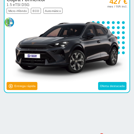
427 €
1.5 eTSI DSG
mes / IVA incl.
Micro-Híbrido
ECO
Automático
Entrega rápida
Oferta destacada