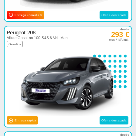
Entrega inmediata
Oferta destacada
desde
Peugeot 208
293 €
Allure Gasolina 100 S&S 6 Vel. Man
mes / IVA incl.
Gasolina
Entrega rápida
Oferta destacada
desde