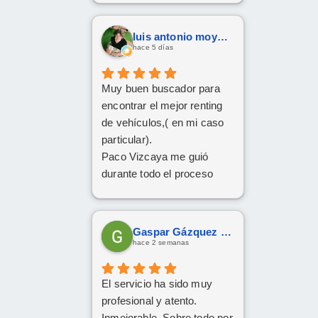
luis antonio moya fernandez
hace 5 días
Muy buen buscador para
encontrar el mejor renting
de vehículos,( en mi caso
particular).
Paco Vizcaya me guió
durante todo el proceso
para conseguir mi Cupra
Formentor al mejor precio.
Ahora a esperar la entrega
Gaspar Gázquez Galera
que esperamos sea lo más
hace 2 semanas
rápida posible.
El servicio ha sido muy
profesional y atento.
Inmejorable. Sobre todo por