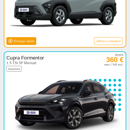
Entrega rápida
¡Últimas unidades!
desde
Cupra Formentor
360 €
1.5 TSI 5P Manual
mes / IVA incl.
Gasolina