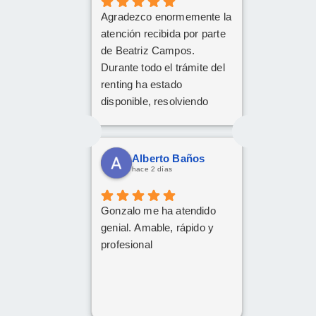
cordial
Agradezco enormemente la
Da gusto comunicarse con
atención recibida por parte
personas asi.
de Beatriz Campos.
Durante todo el trámite del
renting ha estado
disponible, resolviendo
cualquier duda con
amabilidad y mucha
claridad. La gestión ha sido
Alberto Baños
rápida y profesional. ¡Cinco
hace 2 días
estrellas bien merecidas!
Gonzalo me ha atendido
genial. Amable, rápido y
profesional