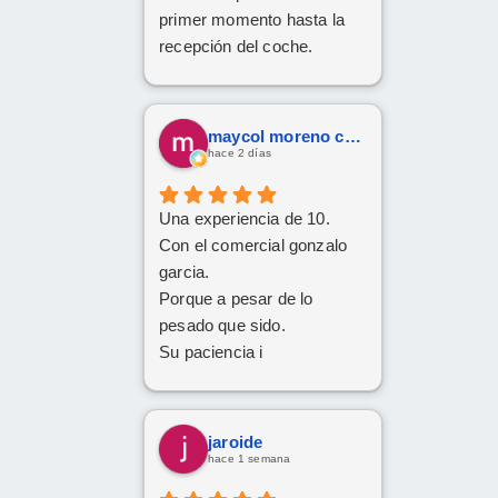
primer momento hasta la
recepción del coche.
Respondió a todas
nuestras consultas y nos
mantuvo constantemente
maycol moreno cuervo
informados.
hace 2 días
Muy contentos con el
nuevo coche.
Una experiencia de 10.
Con el comercial gonzalo
garcia.
Porque a pesar de lo
pesado que sido.
Su paciencia i
perseverancia.
Han cumplido el sueño de
mi familia
jaroide
De tener el coche deseado.
hace 1 semana
Un trato siempre amable i