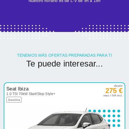
Nuestro horario es de L-V de 9h a 18h
TENEMOS MÁS OFERTAS PREPARADAS PARA TI
Te puede interesar...
desde
Seat Ibiza
275 €
1.0 TSI 70kW Start/Stop Style+
mes / IVA incl.
Gasolina