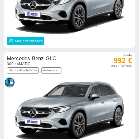
Solo profesionales
desde
Mercedes Benz GLC
992 €
300e 4MATIC
mes / IVA incl.
Híbrido-Enchufable
Automático