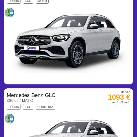
Híbrido
ECO
Madrid
desde
Mercedes Benz GLC
1093 €
300 de 4MATIC
mes / IVA incl.
Híbrido
ECO
CORDOBA