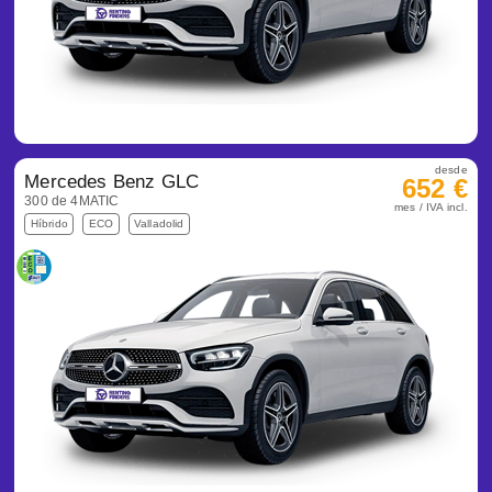
desde
Mercedes Benz GLC
652 €
300 de 4MATIC
mes / IVA incl.
Híbrido
ECO
Valladolid