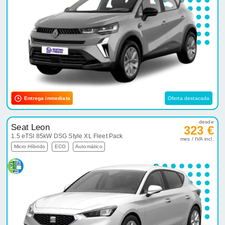
Entrega inmediata
Oferta destacada
desde
Seat Leon
323 €
1.5 eTSI 85kW DSG Style XL Fleet Pack
mes / IVA incl.
Micro-Híbrido
ECO
Automático