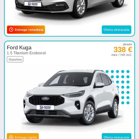
Entrega inmediata
Oferta destacada
desde
Ford Kuga
338 €
1.5 Titanium Ecoboost
mes / IVA incl.
Gasolina
Entrega rápida
Oferta destacada