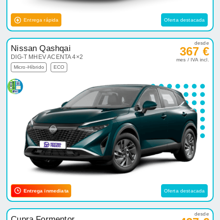
Entrega rápida
Oferta destacada
desde
Nissan Qashqai
367 €
DIG-T MHEV ACENTA 4×2
mes / IVA incl.
Micro-Híbrido
ECO
Entrega inmediata
Oferta destacada
desde
Cupra Formentor