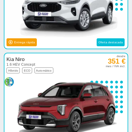
Entrega rápida
Oferta destacada
desde
Kia Niro
351 €
1.6 HEV Concept
mes / IVA incl.
Híbrido
ECO
Automático