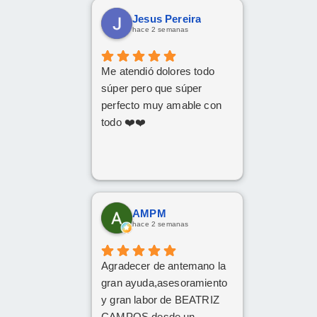
mi familia
Jesus Pereira
De tener el coche deseado.
hace 2 semanas
Un trato siempre amable i
cordial
Me atendió dolores todo
Da gusto comunicarse con
súper pero que súper
personas asi.
perfecto muy amable con
todo ❤️❤️
AMPM
hace 2 semanas
Agradecer de antemano la
gran ayuda,asesoramiento
y gran labor de BEATRIZ
CAMPOS,desde un