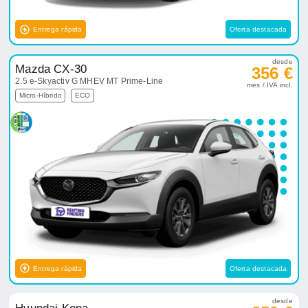
Entrega rápida
Oferta destacada
desde
Mazda CX-30
356 €
2.5 e-Skyactiv G MHEV MT Prime-Line
mes / IVA incl.
Micro-Híbrido
ECO
Entrega rápida
Oferta destacada
desde