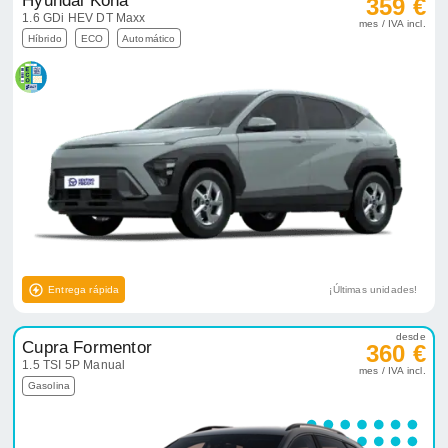
Hyundai Kona
359 €
1.6 GDi HEV DT Maxx
mes / IVA incl.
Híbrido
ECO
Automático
Entrega rápida
¡Últimas unidades!
desde
Cupra Formentor
360 €
1.5 TSI 5P Manual
mes / IVA incl.
Gasolina