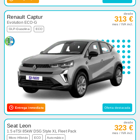
desde
Renault Captur
313 €
Evolution ECO-G
mes / IVA incl.
GLP-Gasolina
ECO
Entrega inmediata
Oferta destacada
desde
Seat Leon
323 €
1.5 eTSI 85kW DSG Style XL Fleet Pack
mes / IVA incl.
Micro-Híbrido
ECO
Automático