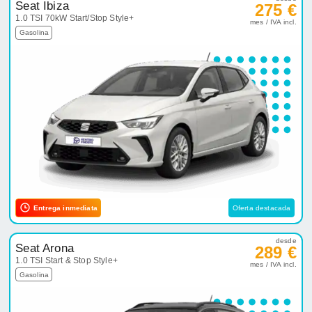
Seat Ibiza
275 €
1.0 TSI 70kW Start/Stop Style+
mes / IVA incl.
Gasolina
Entrega inmediata
Oferta destacada
desde
Seat Arona
289 €
1.0 TSI Start & Stop Style+
mes / IVA incl.
Gasolina