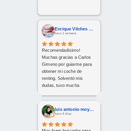
Enrique Vilches García
hace 1 semana
Recomendadísimo!
Muchas gracias a Carlos
Gimeno por guiarme para
obtener mi coche de
renting. Solventó mis
dudas, tuvo mucha
paciencia y he quedado
encantado. Gracias Carlos!
luis antonio moya fernandez
hace 6 días
Muy buen buscador para