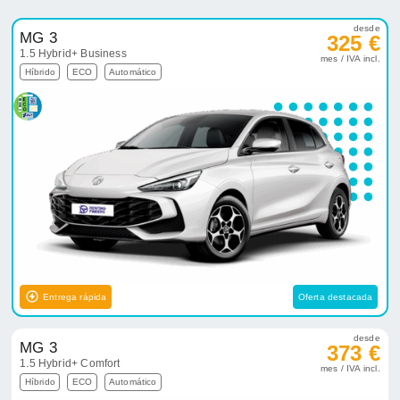
desde
MG 3
325 €
1.5 Hybrid+ Business
mes / IVA incl.
Híbrido
ECO
Automático
Entrega rápida
Oferta destacada
desde
MG 3
373 €
1.5 Hybrid+ Comfort
mes / IVA incl.
Híbrido
ECO
Automático