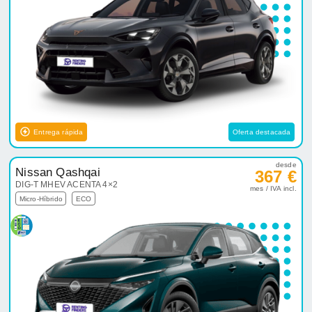
Entrega rápida
Oferta destacada
desde
Nissan Qashqai
367 €
DIG-T MHEV ACENTA 4×2
mes / IVA incl.
Micro-Híbrido
ECO