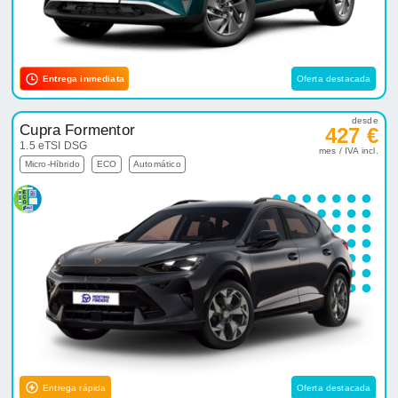
Entrega inmediata
Oferta destacada
desde
Cupra Formentor
427 €
1.5 eTSI DSG
mes / IVA incl.
Micro-Híbrido
ECO
Automático
Entrega rápida
Oferta destacada