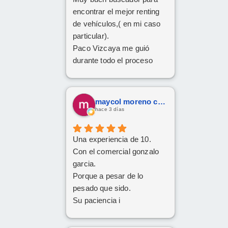
encontrar el mejor renting
de vehículos,( en mi caso
particular).
Paco Vizcaya me guió
durante todo el proceso
para conseguir mi Cupra
Formentor al mejor precio.
Ahora a esperar la entrega
maycol moreno cuervo
que esperamos sea lo más
hace 3 días
rápida posible.
Una experiencia de 10.
Con el comercial gonzalo
garcia.
Porque a pesar de lo
pesado que sido.
Su paciencia i
perseverancia.
Han cumplido el sueño de