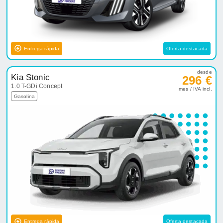
Entrega rápida
Oferta destacada
desde
Kia Stonic
296 €
1.0 T-GDi Concept
mes / IVA incl.
Gasolina
Entrega rápida
Oferta destacada