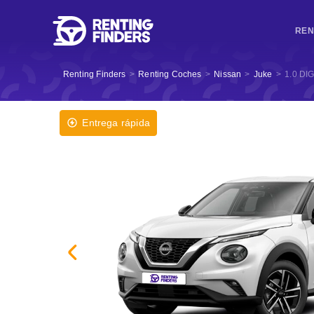
REN
Renting Finders
>
Renting Coches
>
Nissan
>
Juke
>
1.0 DI
Entrega rápida