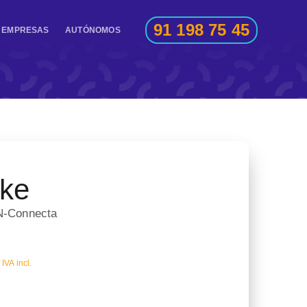
91 198 75 45
EMPRESAS
AUTÓNOMOS
uke
N-Connecta
IVA incl.