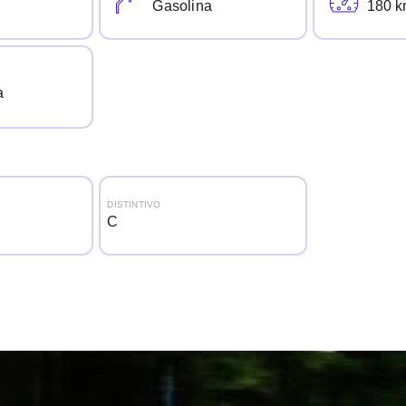
Gasolina
180 k
a
DISTINTIVO
C