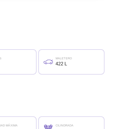
S
MALETERO
422 L
DAD MÁXIMA
CILINDRADA