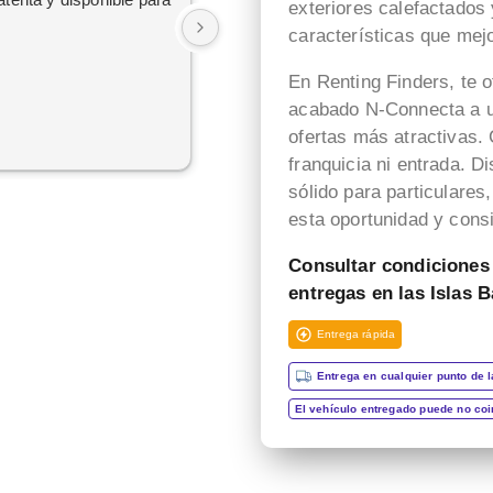
exteriores calefactados
Atención de la señorita Nelly,
características que mejo
hoy me e dedicado a llamar
y preguntar a unas cuestas
En Renting Finders, te 
empresas de rending,
acabado N-Connecta a un
desastre con todas hasta
ofertas más atractivas.
que me a contesta
franquicia ni entrada. 
hamablemente una chica
sólido para particulare
llamada Nelly. No me a
esta oportunidad y consi
puesta ni el más pequeño
problema ni duda en todas
Consultar condiciones
las preguntas que le e echo.
entregas en las Islas B
Una atención fantástica
Entrega rápida
Entrega en cualquier punto de l
El vehículo entregado puede no co