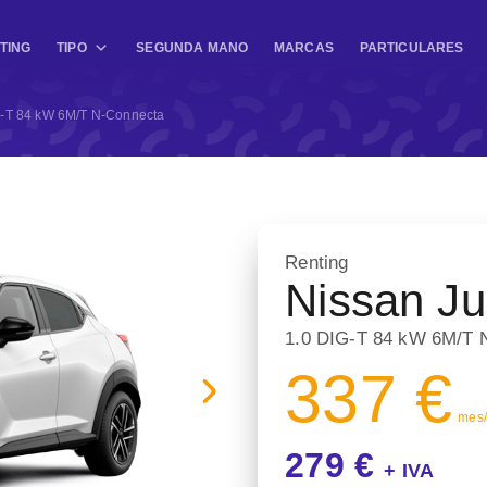
TING
TIPO
SEGUNDA MANO
MARCAS
PARTICULARES
G-T 84 kW 6M/T N-Connecta
Renting
Nissan J
1.0 DIG-T 84 kW 6M/T 
337 €
mes/ 
279 €
+ IVA