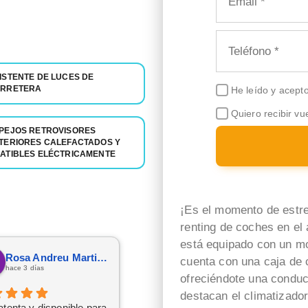
ISTENTE DE LUCES DE
RRETERA
He leído y acept
Quiero recibir vu
PEJOS RETROVISORES
TERIORES CALEFACTADOS Y
ATIBLES ELÉCTRICAMENTE
¡Es el momento de estr
renting de coches en e
está equipado con un mo
Rosa Andreu Martinez
ESTEVE ARQUES SENDRA
cuenta con una caja de
hace 3 días
hace 4 días
ofreciéndote una conducc
destacan el climatizado
tenta y disponible para
Una gran experiencia con la