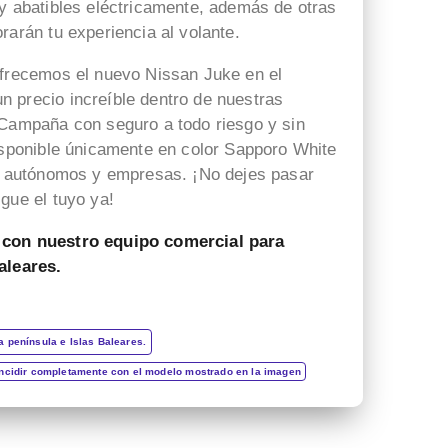
 y abatibles eléctricamente, además de otras
rápida y Ana autenticidad
con su trabajo ,todo muy
rarán tu experiencia al volante.
gracias por todo
rápido ,fácil y claro ,muchas
gracias!!
ofrecemos el nuevo Nissan Juke en el
 precio increíble dentro de nuestras
 Campaña con seguro a todo riesgo y sin
Disponible únicamente en color Sapporo White
s, autónomos y empresas. ¡No dejes pasar
gue el tuyo ya!
 con nuestro equipo comercial para
aleares.
a península e Islas Baleares.
incidir completamente con el modelo mostrado en la imagen