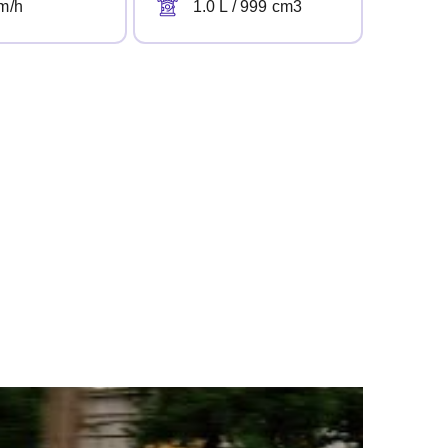
m/h
1.0 L / 999 cm3