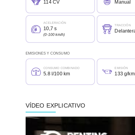
114 CV
Manual
ACELERACIÓN
TRACCIÓN
10,7 s
Delanter
(0-100 km/h)
EMISIONES Y CONSUMO
CONSUMO COMBINADO
EMISIÓN
5.8 l/100 km
133 g/km
VÍDEO EXPLICATIVO