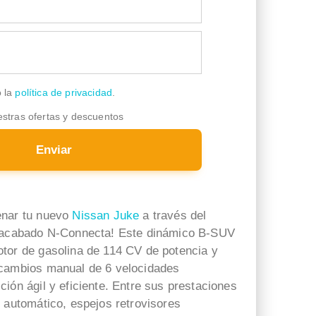
o la
política de privacidad
.
estras ofertas y descuentos
Enviar
enar tu nuevo
Nissan Juke
a través del
l acabado N-Connecta! Este dinámico B-SUV
tor de gasolina de 114 CV de potencia y
xabier iglesias
Josep Darbra Gaset
 cambios manual de 6 velocidades
hace 4 días
hace 2 semanas
ión ágil y eficiente. Entre sus prestaciones
r automático, espejos retrovisores
La verdad la cosa ha ido
Sara Gil muy comprometida