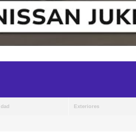
idad
Exteriores