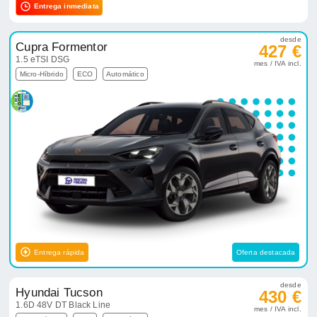
Entrega inmediata
desde
Cupra Formentor
427 €
1.5 eTSI DSG
mes / IVA incl.
Micro-Híbrido
ECO
Automático
Entrega rápida
Oferta destacada
desde
Hyundai Tucson
430 €
1.6D 48V DT Black Line
mes / IVA incl.