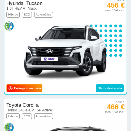
desde
Hyundai Tucson
456 €
1.6T HEV AT Maxx
mes / IVA incl.
Híbrido
ECO
Automático
Entrega inmediata
Oferta destacada
desde
Toyota Corolla
466 €
Hybrid 140 e-CVT 5P Active
mes / IVA incl.
Híbrido
ECO
Automático