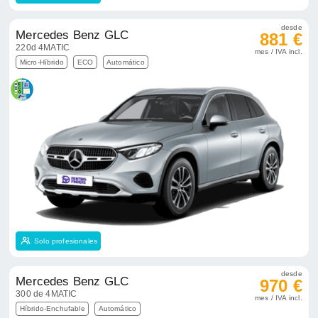
desde
Mercedes Benz GLC
881 €
220d 4MATIC
mes / IVA incl.
Micro-Híbrido
ECO
Automático
Solo profesionales
desde
Mercedes Benz GLC
970 €
300 de 4MATIC
mes / IVA incl.
Híbrido-Enchufable
Automático