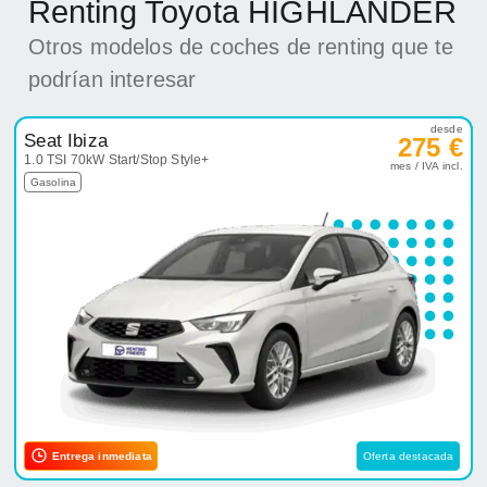
Renting Toyota HIGHLANDER
Otros modelos de coches de renting que te
podrían interesar
desde
Seat Ibiza
275 €
1.0 TSI 70kW Start/Stop Style+
mes / IVA incl.
Gasolina
Entrega inmediata
Oferta destacada