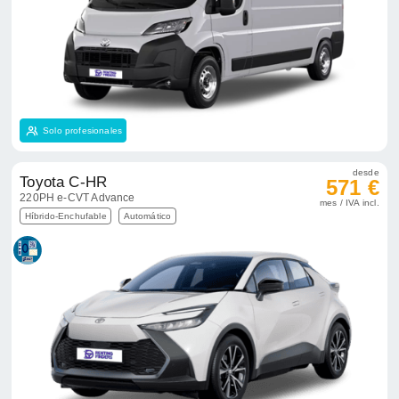
Solo profesionales
desde
Toyota C-HR
571 €
220PH e-CVT Advance
mes / IVA incl.
Híbrido-Enchufable
Automático