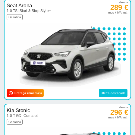
desde
Seat Arona
289 €
1.0 TSI Start & Stop Style+
mes / IVA incl.
Gasolina
Entrega inmediata
Oferta destacada
desde
Kia Stonic
296 €
1.0 T-GDi Concept
mes / IVA incl.
Gasolina