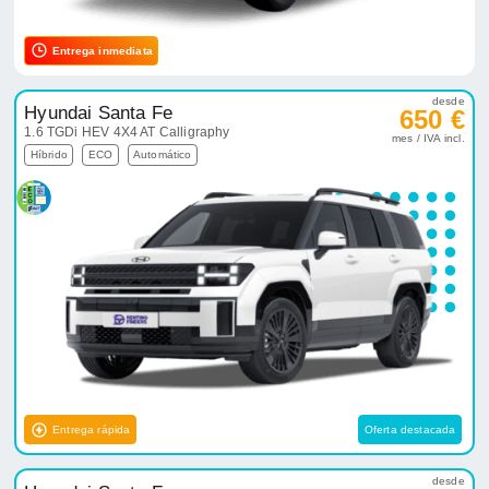
Entrega inmediata
desde
Hyundai Santa Fe
650 €
1.6 TGDi HEV 4X4 AT Calligraphy
mes / IVA incl.
Híbrido
ECO
Automático
Entrega rápida
Oferta destacada
desde