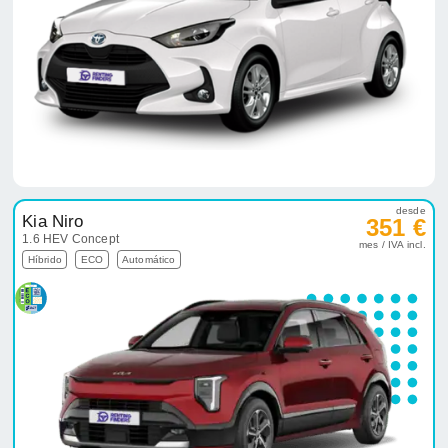
desde
Kia Niro
351 €
1.6 HEV Concept
mes / IVA incl.
Híbrido
ECO
Automático