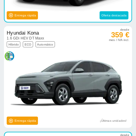
Entrega rápida
Oferta destacada
desde
Hyundai Kona
359 €
1.6 GDi HEV DT Maxx
mes / IVA incl.
Híbrido
ECO
Automático
Entrega rápida
¡Últimas unidades!
desde