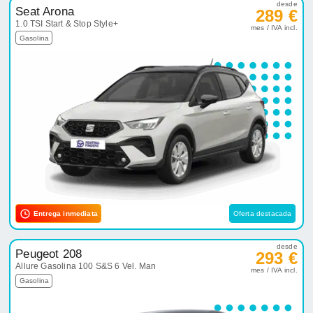
desde
Seat Arona
289 €
1.0 TSI Start & Stop Style+
mes / IVA incl.
Gasolina
Entrega inmediata
Oferta destacada
desde
Peugeot 208
293 €
Allure Gasolina 100 S&S 6 Vel. Man
mes / IVA incl.
Gasolina