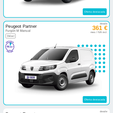
Oferta destacada
desde
Peugeot Partner
361 €
Furgón M Manual
mes / IVA incl.
Diésel
Oferta destacada
desde