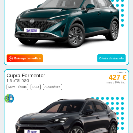
Entrega inmediata
Oferta destacada
desde
Cupra Formentor
427 €
1.5 eTSI DSG
mes / IVA incl.
Micro-Híbrido
ECO
Automático