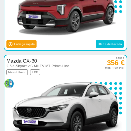
Entrega rápida
Oferta destacada
desde
Mazda CX-30
356 €
2.5 e-Skyactiv G MHEV MT Prime-Line
mes / IVA incl.
Micro-Híbrido
ECO