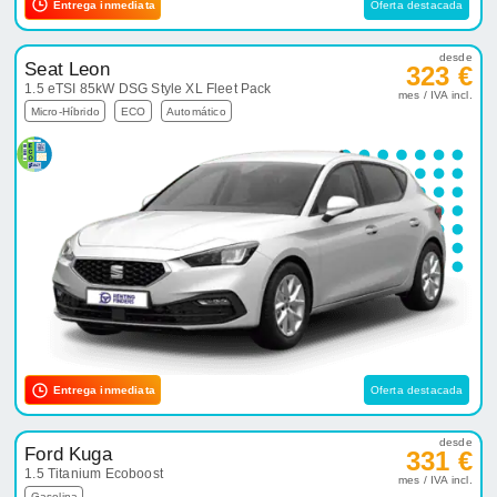
Entrega inmediata
Oferta destacada
desde
Seat Leon
323 €
1.5 eTSI 85kW DSG Style XL Fleet Pack
mes / IVA incl.
Micro-Híbrido
ECO
Automático
Entrega inmediata
Oferta destacada
desde
Ford Kuga
331 €
1.5 Titanium Ecoboost
mes / IVA incl.
Gasolina