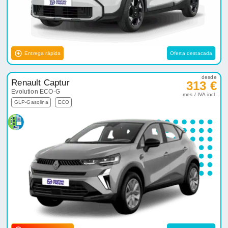
Entrega rápida
Oferta destacada
desde
Renault Captur
313 €
Evolution ECO-G
mes / IVA incl.
GLP-Gasolina
ECO