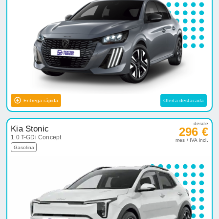
Entrega rápida
Oferta destacada
desde
Kia Stonic
296 €
1.0 T-GDi Concept
mes / IVA incl.
Gasolina