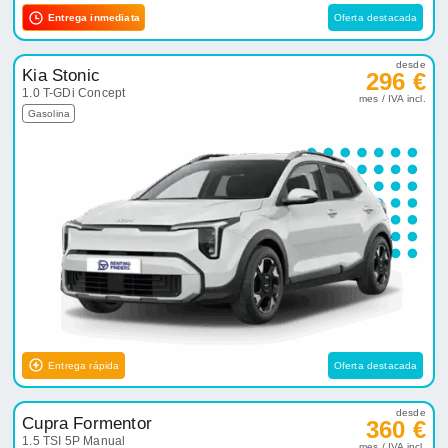
Entrega inmediata
Oferta destacada
desde
Kia Stonic
296 €
1.0 T-GDi Concept
mes / IVA incl.
Gasolina
Entrega rápida
Oferta destacada
desde
Cupra Formentor
360 €
1.5 TSI 5P Manual
mes / IVA incl.