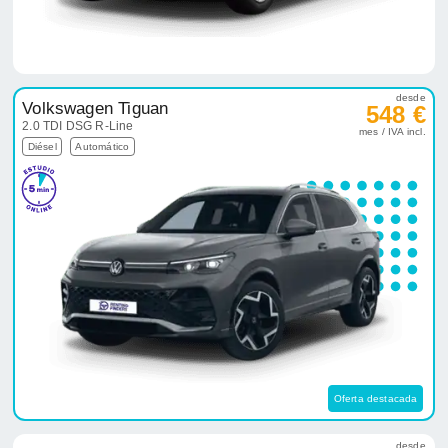
desde
Volkswagen Tiguan
548 €
2.0 TDI DSG R-Line
mes / IVA incl.
Diésel
Automático
Oferta destacada
desde