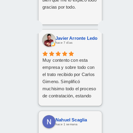
gracias por todo.
Javier Arronte Ledo
hace 7 días
Muy contento con esta
empresa y sobre todo con
el trato recibido por Carlos
Gimeno. Simplificó
muchisimo todo el proceso
de contratación, estando
disponible en todo
momento y aclarando
cualquier posible duda.
Nahuel Scaglia
Gracias Carlos!
hace 1 semana