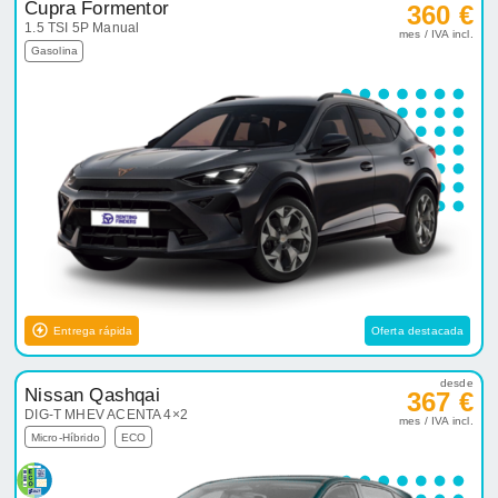
Cupra Formentor
360 €
1.5 TSI 5P Manual
mes / IVA incl.
Gasolina
Entrega rápida
Oferta destacada
desde
Nissan Qashqai
367 €
DIG-T MHEV ACENTA 4×2
mes / IVA incl.
Micro-Híbrido
ECO