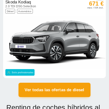
Skoda Kodiaq
671 €
2.0 TDI DSG Selection
mes / IVA incl.
Diésel
Automático
Solo profesionales
Ver todas las ofertas de diesel
Renting de coches híbridos al