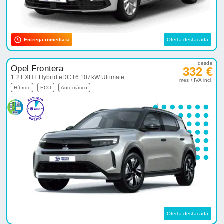
Entrega inmediata
Oferta destacada
desde
Opel Frontera
332 €
1.2T XHT Hybrid eDCT6 107kW Ultimate
mes / IVA incl.
Híbrido
ECO
Automático
Oferta destacada