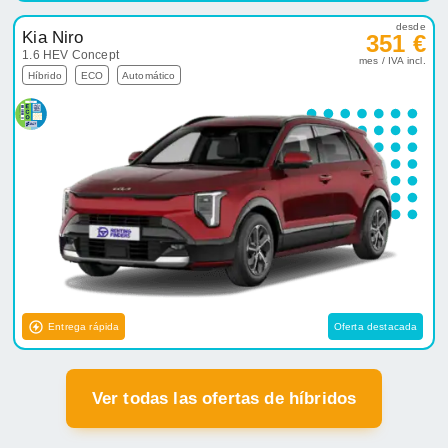
desde
Kia Niro
351 €
1.6 HEV Concept
mes / IVA incl.
Híbrido
ECO
Automático
Entrega rápida
Oferta destacada
Ver todas las ofertas de híbridos