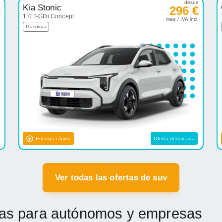
e
desde
Kia Stonic
€
296 €
1.0 T-GDi Concept
.
mes / IVA incl.
Gasolina
Entrega rápida
Oferta destacada
Ver todas las ofertas de suv
etas para autónomos y empresas