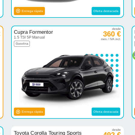
Entrega rápida
Oferta destacada
e
desde
Cupra Formentor
€
360 €
1.5 TSI 5P Manual
.
mes / IVA incl.
Gasolina
Entrega rápida
Oferta destacada
e
desde
Toyota Corolla Touring Sports
€
492 €