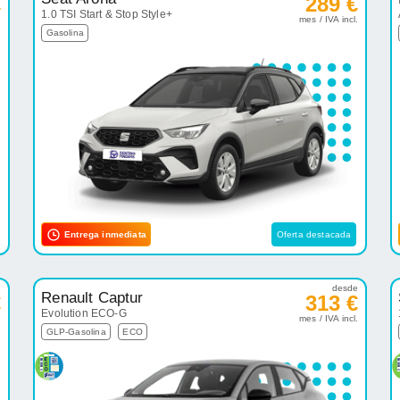
€
289 €
1.0 TSI Start & Stop Style+
.
mes / IVA incl.
Gasolina
Entrega inmediata
Oferta destacada
e
desde
Renault Captur
€
313 €
Evolution ECO-G
.
mes / IVA incl.
GLP-Gasolina
ECO