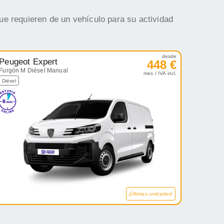
ue requieren de un vehículo para su actividad
desde
Peugeot Expert
448 €
Furgón M Diésel Manual
mes / IVA incl.
Diésel
¡Últimas unidades!