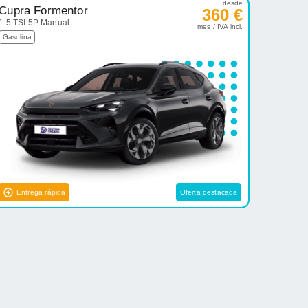
desde
Cupra Formentor
360 €
1.5 TSI 5P Manual
mes / IVA incl.
Gasolina
Entrega rápida
Oferta destacada