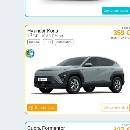
Oferta destacada
desd
Hyundai Kona
359 
1.6 GDi HEV DT Maxx
mes / IVA incl
Híbrido
ECO
Automático
Entrega rápida
¡Últimas unidades!
desd
Cupra Formentor
427 