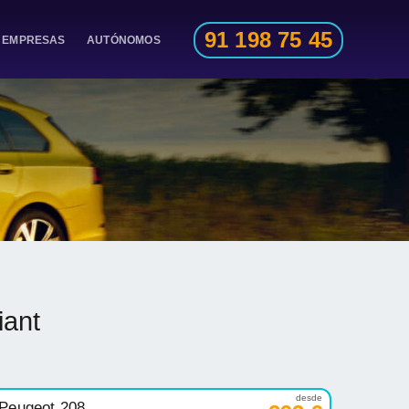
91 198 75 45
EMPRESAS
AUTÓNOMOS
iant
desde
Peugeot 208