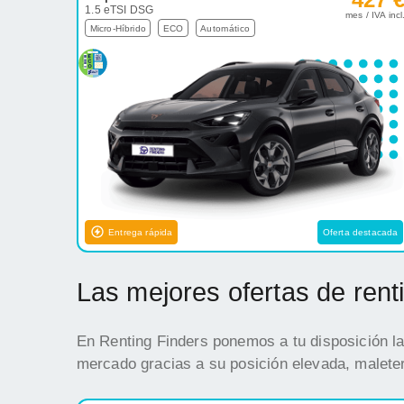
1.5 eTSI DSG
mes / IVA incl
Micro-Híbrido
ECO
Automático
Entrega rápida
Oferta destacada
Las mejores ofertas de ren
En Renting Finders ponemos a tu disposición la
mercado gracias a su posición elevada, maleter