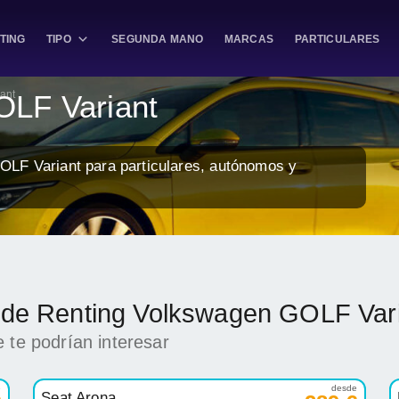
TING
TIPO
SEGUNDA MANO
MARCAS
PARTICULARES
ant
OLF Variant
OLF Variant para particulares, autónomos y
k de Renting Volkswagen GOLF Var
 te podrían interesar
e
desde
Seat Arona