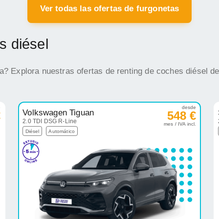
Ver todas las ofertas de furgonetas
s diésel
na? Explora nuestras ofertas de renting de coches diésel d
e
desde
Volkswagen Tiguan
€
548 €
2.0 TDI DSG R-Line
.
mes / IVA incl.
Diésel
Automático