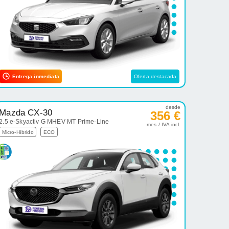
Entrega inmediata
Oferta destacada
desde
Mazda CX-30
356 €
2.5 e-Skyactiv G MHEV MT Prime-Line
mes / IVA incl.
Micro-Híbrido
ECO