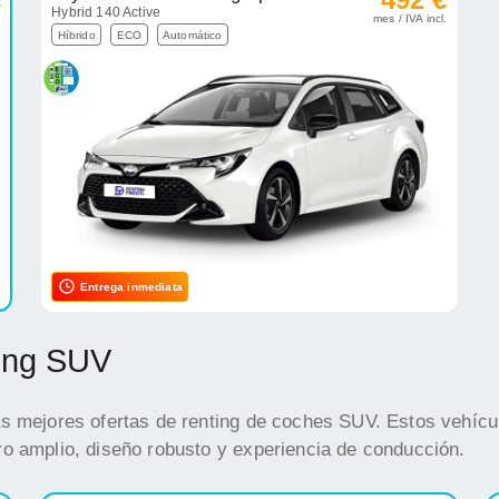
Hybrid 140 Active
.
mes / IVA incl.
Híbrido
ECO
Automático
Entrega inmediata
ting SUV
s mejores ofertas de renting de coches SUV. Estos vehícul
o amplio, diseño robusto y experiencia de conducción.