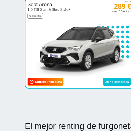
desd
Seat Arona
289 
1.0 TSI Start & Stop Style+
mes / IVA incl
Gasolina
Entrega inmediata
Oferta destacada
El mejor renting de furgon