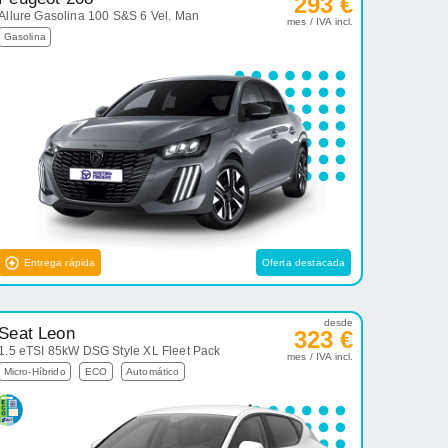
293 €
Allure Gasolina 100 S&S 6 Vel. Man
mes / IVA incl.
Gasolina
Entrega rápida
Oferta destacada
desde
Seat Leon
323 €
1.5 eTSI 85kW DSG Style XL Fleet Pack
mes / IVA incl.
Micro-Híbrido
ECO
Automático