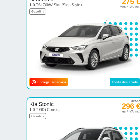
275 
1.0 TSI 70kW Start/Stop Style+
mes / IVA incl
Gasolina
Entrega inmediata
Oferta destacada
desd
Kia Stonic
296 
1.0 T-GDi Concept
mes / IVA incl
Gasolina