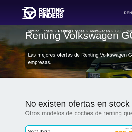
REN
Renting Finders
>
Renting Coches
>
Volkswagen
>
GOLF Vari
Renting Volkswagen G
Las mejores ofertas de Renting Volkswagen G
empresas.
No existen ofertas en stoc
Otros modelos de coches de renting que
desd
Seat Ibiza