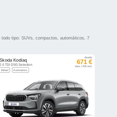
e todo tipo: SUVs, compactos, automáticos, 7
desde
Skoda Kodiaq
671 €
2.0 TDI DSG Selection
mes / IVA incl.
Diésel
Automático