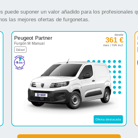
es puede suponer un valor añadido para los profesionales q
mos las mejores ofertas de furgonetas.
e
desde
Peugeot Partner
€
361 €
Furgón M Manual
.
mes / IVA incl.
Diésel
Oferta destacada