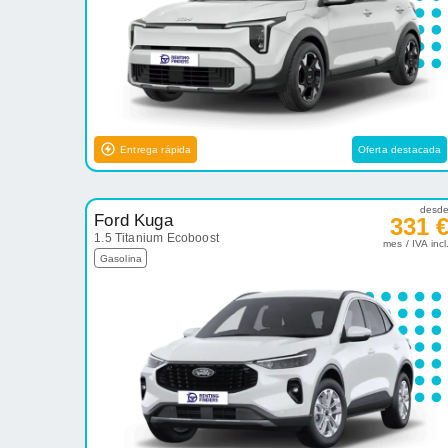
Entrega rápida
Oferta destacada
desd
Ford Kuga
331 
1.5 Titanium Ecoboost
mes / IVA incl
Gasolina