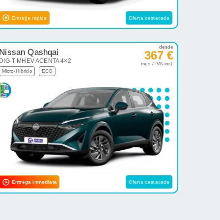
Entrega rápida
Oferta destacada
desde
Nissan Qashqai
367 €
DIG-T MHEV ACENTA 4×2
mes / IVA incl.
Micro-Híbrido
ECO
Entrega inmediata
Oferta destacada