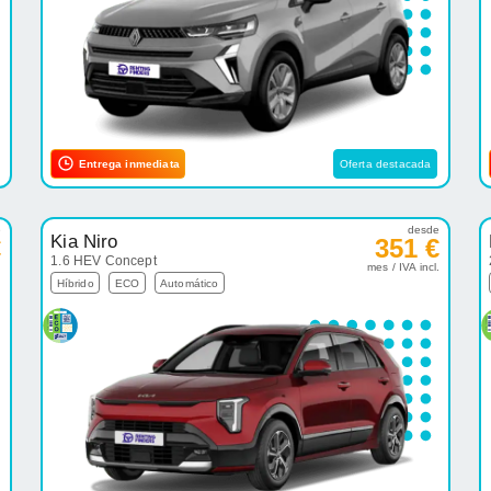
Entrega inmediata
Oferta destacada
e
desde
Kia Niro
€
351 €
1.6 HEV Concept
.
mes / IVA incl.
Híbrido
ECO
Automático