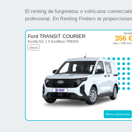
El renting de furgonetas o vehículos comercial
profesional. En Renting Finders te proporciona
desd
Ford TRANSIT COURIER
356 
Kombi N1 1.5 EcoBlue TREND
mes / IVA incl
Diésel
Oferta destacada