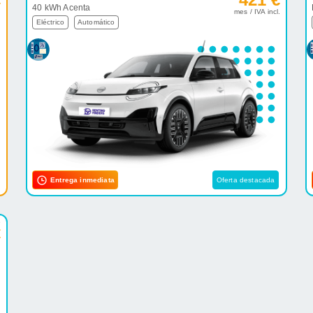
40 kWh Acenta
.
mes / IVA incl.
Eléctrico
Automático
Entrega inmediata
Oferta destacada
e
€
.