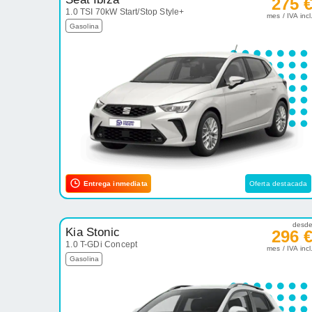
275 
1.0 TSI 70kW Start/Stop Style+
mes / IVA incl
Gasolina
Entrega inmediata
Oferta destacada
desd
Kia Stonic
296 
1.0 T-GDi Concept
mes / IVA incl
Gasolina