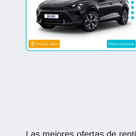
Entrega rápida
Oferta destacada
Las mejores ofertas de ren