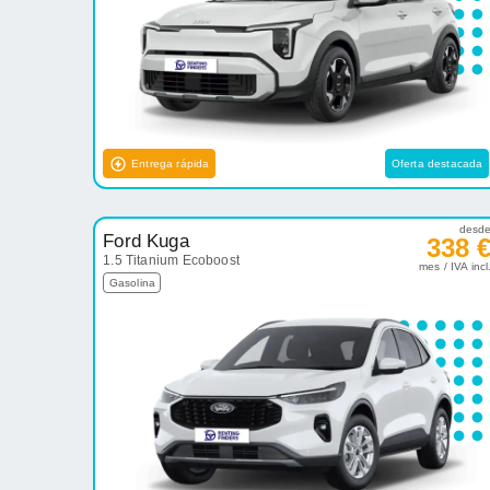
Entrega rápida
Oferta destacada
desd
Ford Kuga
338 
1.5 Titanium Ecoboost
mes / IVA incl
Gasolina