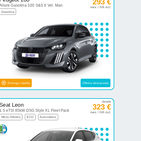
293 €
Allure Gasolina 100 S&S 6 Vel. Man
mes / IVA incl.
Gasolina
Entrega rápida
Oferta destacada
desde
Seat Leon
323 €
1.5 eTSI 85kW DSG Style XL Fleet Pack
mes / IVA incl.
Micro-Híbrido
ECO
Automático