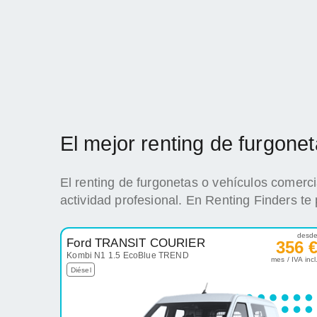
El mejor renting de furgon
El renting de furgonetas o vehículos comerc
actividad profesional. En Renting Finders te
desd
Ford TRANSIT COURIER
356 
Kombi N1 1.5 EcoBlue TREND
mes / IVA incl
Diésel