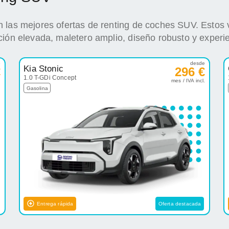
 las mejores ofertas de renting de coches SUV. Estos 
ción elevada, maletero amplio, diseño robusto y experi
e
desde
Kia Stonic
€
296 €
1.0 T-GDi Concept
.
mes / IVA incl.
Gasolina
Entrega rápida
Oferta destacada