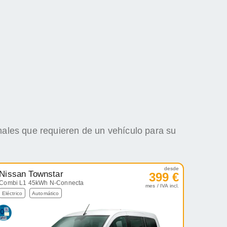
nales que requieren de un vehículo para su
desde
Nissan Townstar
399 €
Combi L1 45kWh N-Connecta
mes / IVA incl.
Eléctrico
Automático