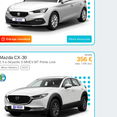
Entrega inmediata
Oferta destacada
desde
Mazda CX-30
356 €
2.5 e-Skyactiv G MHEV MT Prime-Line
mes / IVA incl.
Micro-Híbrido
ECO