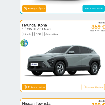
Entrega rápida
Oferta destacada
desd
Hyundai Kona
359 
1.6 GDi HEV DT Maxx
mes / IVA incl
Híbrido
ECO
Automático
Entrega rápida
¡Últimas unidades!
desd
Nissan Townstar
399 