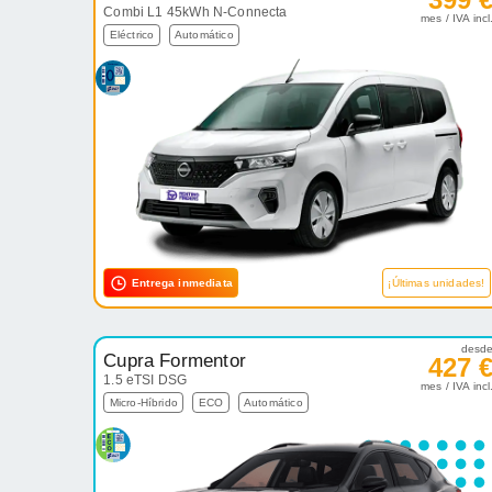
Combi L1 45kWh N-Connecta
mes / IVA incl
Eléctrico
Automático
Entrega inmediata
¡Últimas unidades!
desd
Cupra Formentor
427 
1.5 eTSI DSG
mes / IVA incl
Micro-Híbrido
ECO
Automático