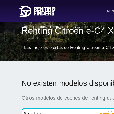
REN
Renting Finders
>
Renting Coches
>
Citroën
>
e-C4 X
Renting Citroën e-C4 X
Las mejores ofertas de Renting Citroën e-C4 
No existen modelos disponi
Otros modelos de coches de renting que
desd
Seat Ibiza