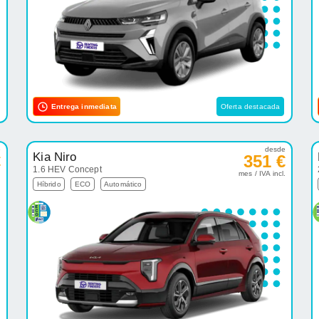
Entrega inmediata
Oferta destacada
e
desde
Kia Niro
€
351 €
1.6 HEV Concept
.
mes / IVA incl.
Híbrido
ECO
Automático