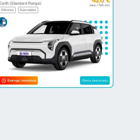
Earth (Standard Range)
mes / IVA incl.
Eléctrico
Automático
Entrega inmediata
Oferta destacada