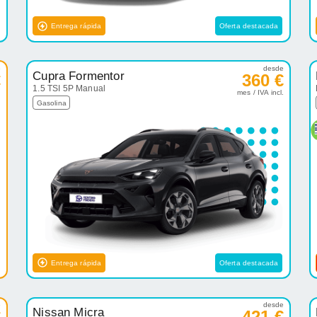
Entrega rápida
Oferta destacada
e
desde
Cupra Formentor
€
360 €
1.5 TSI 5P Manual
.
mes / IVA incl.
Gasolina
Entrega rápida
Oferta destacada
e
desde
Nissan Micra
€
421 €