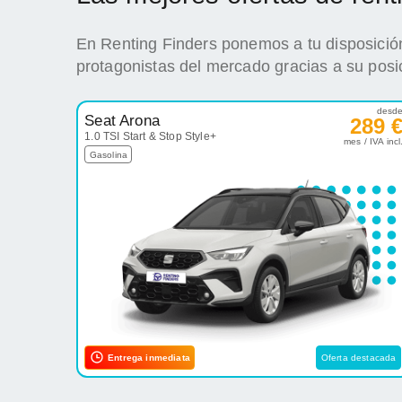
En Renting Finders ponemos a tu disposición
protagonistas del mercado gracias a su posi
desd
Seat Arona
289 
1.0 TSI Start & Stop Style+
mes / IVA incl
Gasolina
Entrega inmediata
Oferta destacada