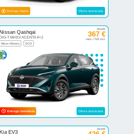
Entrega rápida
Oferta destacada
desde
Nissan Qashqai
367 €
DIG-T MHEV ACENTA 4×2
mes / IVA incl.
Micro-Híbrido
ECO
Entrega inmediata
Oferta destacada
desde
Kia EV3
426 €