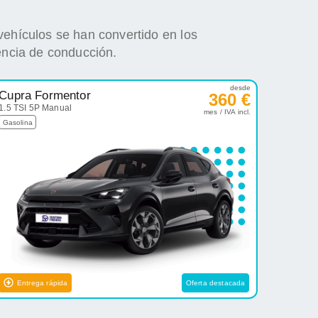
vehículos se han convertido en los
encia de conducción.
desde
Cupra Formentor
360 €
1.5 TSI 5P Manual
mes / IVA incl.
Gasolina
Entrega rápida
Oferta destacada