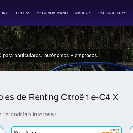
TING
TIPO
SEGUNDA MANO
MARCAS
PARTICULARES
X para particulares, autónomos y empresas.
bles de Renting Citroën e-C4 X
 te podrían interesar
e
desde
Seat Arona