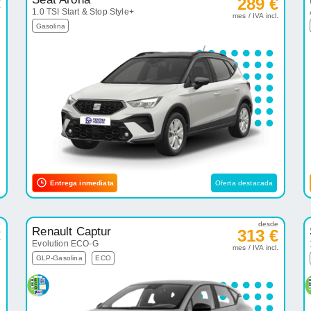
€
289 €
1.0 TSI Start & Stop Style+
.
mes / IVA incl.
Gasolina
Entrega inmediata
Oferta destacada
e
desde
Renault Captur
€
313 €
Evolution ECO-G
.
mes / IVA incl.
GLP-Gasolina
ECO