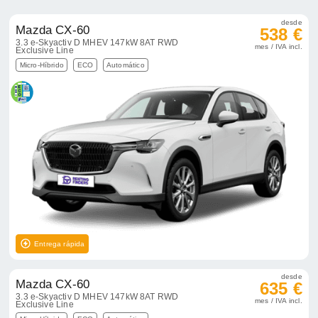
desde
Mazda CX-60
538 €
3.3 e-Skyactiv D MHEV 147kW 8AT RWD
mes / IVA incl.
Exclusive Line
Micro-Híbrido
ECO
Automático
Entrega rápida
desde
Mazda CX-60
635 €
3.3 e-Skyactiv D MHEV 147kW 8AT RWD
mes / IVA incl.
Exclusive Line