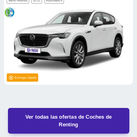
Micro-Híbrido
ECO
Automático
Entrega rápida
Ver todas las ofertas de Coches de
Renting