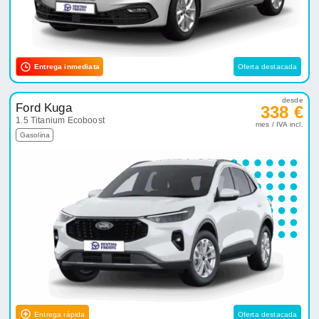
Entrega inmediata
Oferta destacada
desde
Ford Kuga
338 €
1.5 Titanium Ecoboost
mes / IVA incl.
Gasolina
Entrega rápida
Oferta destacada