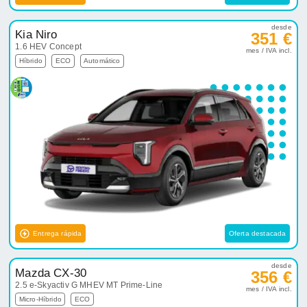
desde
Kia Niro
351 €
1.6 HEV Concept
mes / IVA incl.
Híbrido
ECO
Automático
Entrega rápida
Oferta destacada
desde
Mazda CX-30
356 €
2.5 e-Skyactiv G MHEV MT Prime-Line
mes / IVA incl.
Micro-Híbrido
ECO