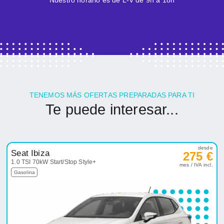
Nuestro horario es de L-V de 9h a 18h
TENEMOS MÁS OFERTAS PREPARADAS PARA TI
Te puede interesar...
desde
Seat Ibiza
275 €
1.0 TSI 70kW Start/Stop Style+
mes / IVA incl.
Gasolina