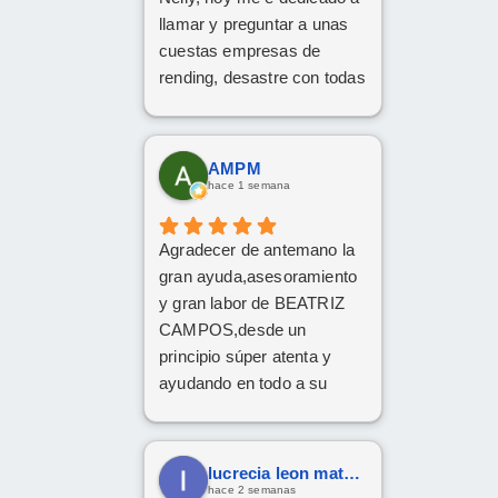
llamar y preguntar a unas
cuestas empresas de
rending, desastre con todas
hasta que me a contesta
hamablemente una chica
llamada Nelly. No me a
AMPM
puesta ni el más pequeño
hace 1 semana
problema ni duda en todas
las preguntas que le e
Agradecer de antemano la
echo.
gran ayuda,asesoramiento
Una atención fantástica
y gran labor de BEATRIZ
CAMPOS,desde un
principio súper atenta y
ayudando en todo a su
disposición,muy
recomendable,grandes
profesionales
lucrecia leon mateos
hace 2 semanas