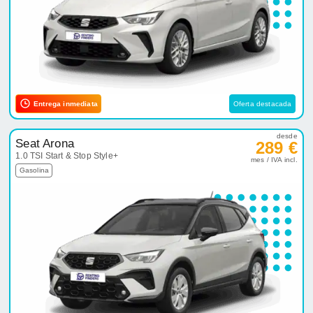
Entrega inmediata
Oferta destacada
desde
Seat Arona
289 €
1.0 TSI Start & Stop Style+
mes / IVA incl.
Gasolina