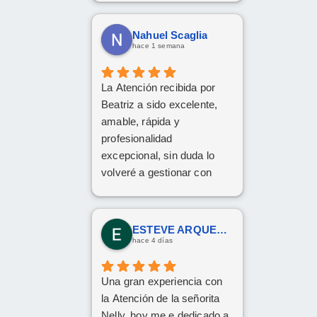
por todo!
Nahuel Scaglia
hace 1 semana
La Atención recibida por
Beatriz a sido excelente,
amable, rápida y
profesionalidad
excepcional, sin duda lo
volveré a gestionar con
ellos las próximas
contrataciones.
ESTEVE ARQUES SENDRA
hace 4 días
Una gran experiencia con
la Atención de la señorita
Nelly, hoy me e dedicado a