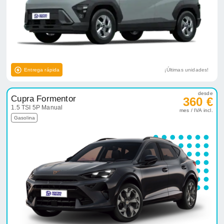
Entrega rápida
¡Últimas unidades!
desde
Cupra Formentor
360 €
1.5 TSI 5P Manual
mes / IVA incl.
Gasolina