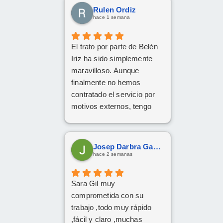
Rulen Ordiz
hace 1 semana
El trato por parte de Belén
Iriz ha sido simplemente
maravilloso. Aunque
finalmente no hemos
contratado el servicio por
motivos externos, tengo
claro que si en el futuro
decido dar el paso, volveré
a ponerme en sus manos
Josep Darbra Gaset
sin dudarlo. Da gusto
hace 2 semanas
encontrar profesionales tan
atentas, profesionales y
Sara Gil muy
cercanas. ¡Muchísimas
comprometida con su
gracias por todo!
trabajo ,todo muy rápido
,fácil y claro ,muchas