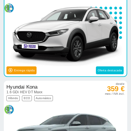
Entrega rápida
Oferta destacada
desde
Hyundai Kona
359 €
1.6 GDi HEV DT Maxx
mes / IVA incl.
Híbrido
ECO
Automático