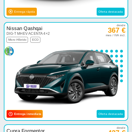
Entrega rápida
Oferta destacada
desde
Nissan Qashqai
367 €
DIG-T MHEV ACENTA 4×2
mes / IVA incl.
Micro-Híbrido
ECO
Entrega inmediata
Oferta destacada
desde
Cupra Formentor