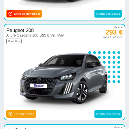
Entrega inmediata
Oferta destacada
desde
Peugeot 208
293 €
Allure Gasolina 100 S&S 6 Vel. Man
mes / IVA incl.
Gasolina
Entrega rápida
Oferta destacada
desde