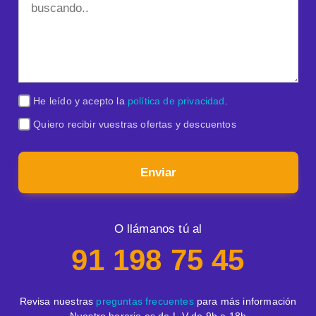
He leído y acepto la
política de privacidad
.
Quiero recibir vuestras ofertas y descuentos
Enviar
O llámanos tú al
91 198 75 45
Revisa nuestras
preguntas frecuentes
para más información