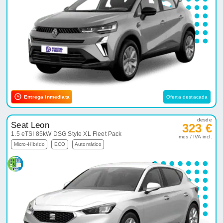
Entrega inmediata
Oferta destacada
desde
Seat Leon
323 €
1.5 eTSI 85kW DSG Style XL Fleet Pack
mes / IVA incl.
Micro-Híbrido
ECO
Automático