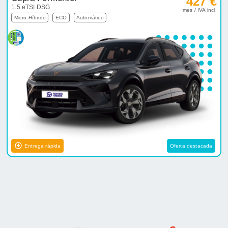
427 €
1.5 eTSI DSG
mes / IVA incl.
Micro-Híbrido
ECO
Automático
Entrega rápida
Oferta destacada