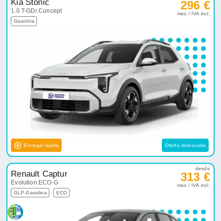
Kia Stonic
296 €
1.0 T-GDi Concept
mes / IVA incl.
Gasolina
Entrega rápida
Oferta destacada
desde
Renault Captur
313 €
Evolution ECO-G
mes / IVA incl.
GLP-Gasolina
ECO