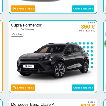
Entrega rápida
Oferta destacada
e
desde
Cupra Formentor
€
360 €
1.5 TSI 5P Manual
.
mes / IVA incl.
Gasolina
Entrega rápida
Oferta destacada
e
desde
Mercedes Benz Clase A
€
518 €