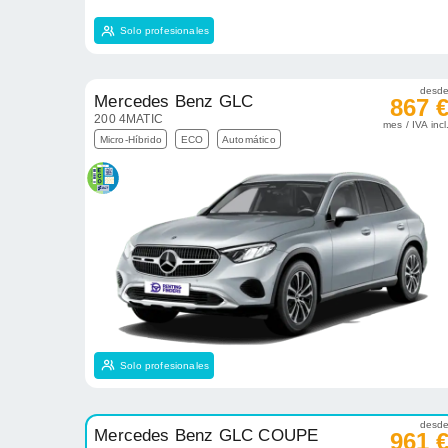
Solo profesionales
desd
Mercedes Benz GLC
867 
200 4MATIC
mes / IVA incl
Micro-Híbrido
ECO
Automático
Solo profesionales
desd
Mercedes Benz GLC COUPE
961 