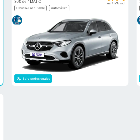
300 de 4MATIC
.
mes / IVA incl.
Híbrido-Enchufable
Automático
Solo profesionales
e
€
.