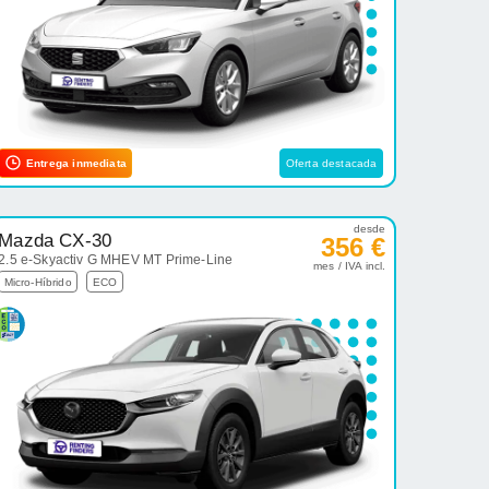
Entrega inmediata
Oferta destacada
desde
Mazda CX-30
356 €
2.5 e-Skyactiv G MHEV MT Prime-Line
mes / IVA incl.
Micro-Híbrido
ECO