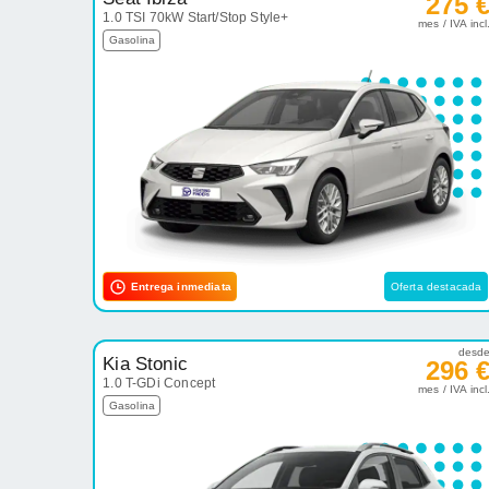
275 
1.0 TSI 70kW Start/Stop Style+
mes / IVA incl
Gasolina
Entrega inmediata
Oferta destacada
desd
Kia Stonic
296 
1.0 T-GDi Concept
mes / IVA incl
Gasolina