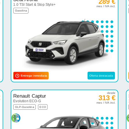
€
289 €
1.0 TSI Start & Stop Style+
.
mes / IVA incl.
Gasolina
Entrega inmediata
Oferta destacada
e
desde
Renault Captur
€
313 €
Evolution ECO-G
.
mes / IVA incl.
GLP-Gasolina
ECO