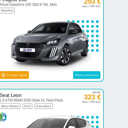
293 €
Allure Gasolina 100 S&S 6 Vel. Man
mes / IVA incl.
Gasolina
Entrega rápida
Oferta destacada
desde
Seat Leon
323 €
1.5 eTSI 85kW DSG Style XL Fleet Pack
mes / IVA incl.
Micro-Híbrido
ECO
Automático