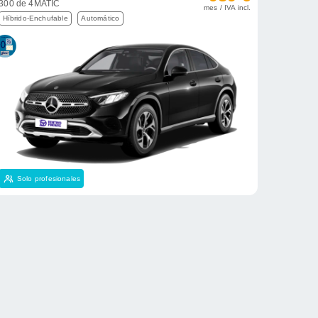
300 de 4MATIC
mes / IVA incl.
Híbrido-Enchufable
Automático
Solo profesionales