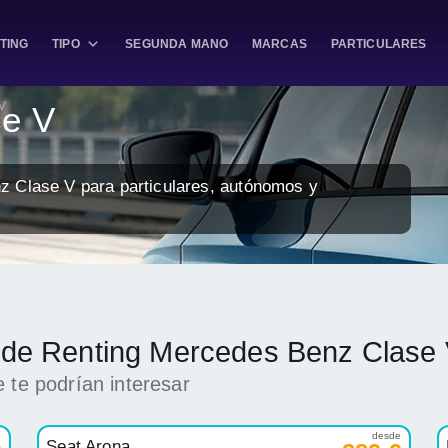
TING
TIPO
SEGUNDA MANO
MARCAS
PARTICULARES
V
se V
z Clase V para particulares, autónomos y
k de Renting Mercedes Benz Clase
 te podrían interesar
e
desde
Seat Arona