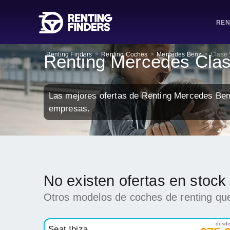
REN
Renting Finders
>
Renting Coches
>
Mercedes Benz
>
Clase 
Renting Mercedes Cla
Las mejores ofertas de Renting Mercedes Ben
empresas.
No existen ofertas en stoc
Otros modelos de coches de renting que
desd
Seat Ibiza