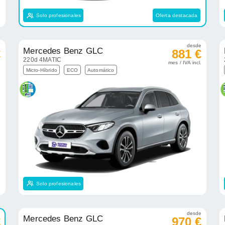
Solo profesionales
Oferta destacada
e
desde
Mercedes Benz GLC
€
881 €
220d 4MATIC
.
mes / IVA incl.
Micro-Híbrido
ECO
Automático
Solo profesionales
e
desde
Mercedes Benz GLC
€
970 €