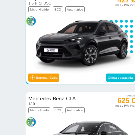
1.5 eTSI DSG
mes / IVA incl
Micro-Híbrido
ECO
Automático
Entrega rápida
Oferta destacada
desd
Mercedes Benz CLA
625 
180
mes / IVA incl
Micro-Híbrido
ECO
Automático