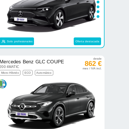
Solo profesionales
Oferta destacada
desde
Mercedes Benz GLC COUPE
862 €
200 4MATIC
mes / IVA incl.
Micro-Híbrido
ECO
Automático