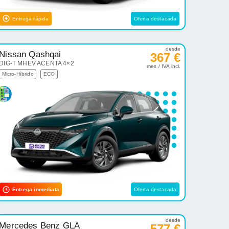
Entrega rápida
Oferta destacada
desde
Nissan Qashqai
367 €
DIG-T MHEV ACENTA 4×2
mes / IVA incl.
Micro-Híbrido
ECO
Entrega inmediata
Oferta destacada
desde
Mercedes Benz GLA
577 €