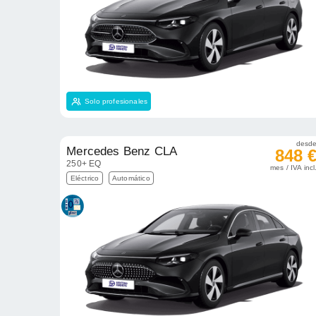
Solo profesionales
desd
Mercedes Benz CLA
848 
250+ EQ
mes / IVA incl
Eléctrico
Automático