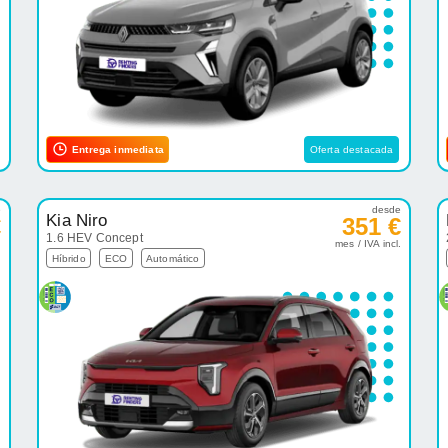
Entrega inmediata
Oferta destacada
e
desde
Kia Niro
€
351 €
1.6 HEV Concept
.
mes / IVA incl.
Híbrido
ECO
Automático