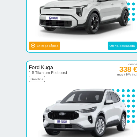
Entrega rápida
Oferta destacada
desd
Ford Kuga
338 
1.5 Titanium Ecoboost
mes / IVA incl
Gasolina