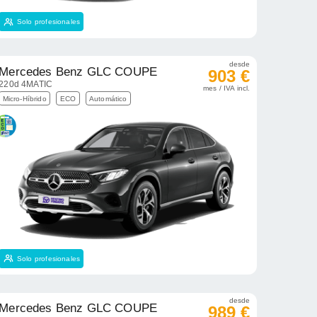
Solo profesionales
desde
Mercedes Benz GLC COUPE
903 €
220d 4MATIC
mes / IVA incl.
Micro-Híbrido
ECO
Automático
Solo profesionales
desde
Mercedes Benz GLC COUPE
989 €