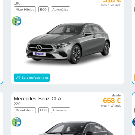
180
.
mes / IVA incl.
Micro-Híbrido
ECO
Automático
Solo profesionales
e
desde
Mercedes Benz CLA
€
658 €
220
.
mes / IVA incl.
Micro-Híbrido
ECO
Automático