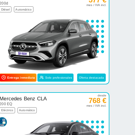
200d
mes / IVA incl.
Diésel
Automático
Entrega inmediata
Solo profesionales
Oferta destacada
desde
Mercedes Benz CLA
768 €
200 EQ
mes / IVA incl.
Eléctrico
Automático