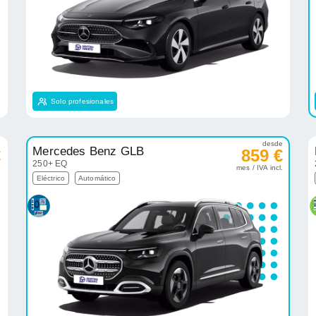
Solo profesionales
e
desde
Mercedes Benz GLB
€
859 €
250+ EQ
.
mes / IVA incl.
Eléctrico
Automático