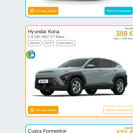
Entrega rápida
Oferta destacada
desd
Hyundai Kona
359 
1.6 GDi HEV DT Maxx
mes / IVA incl
Híbrido
ECO
Automático
Entrega rápida
¡Últimas unidades!
desd
Cupra Formentor
427 