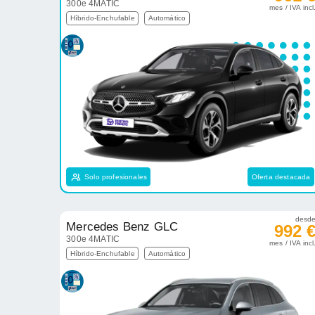
300e 4MATIC
mes / IVA incl
Híbrido-Enchufable
Automático
Solo profesionales
Oferta destacada
desd
Mercedes Benz GLC
992 
300e 4MATIC
mes / IVA incl
Híbrido-Enchufable
Automático