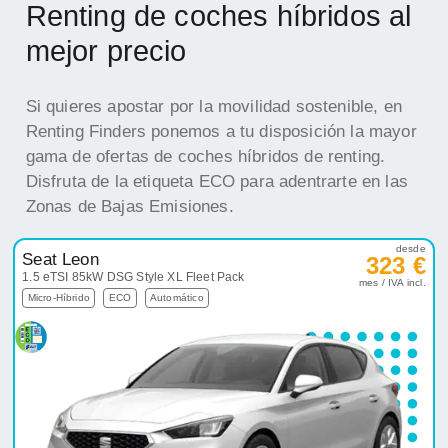
Disfruta de la etiqueta ECO para adentrarte en las
Zonas de Bajas Emisiones.
desde
Seat Leon
323 €
1.5 eTSI 85kW DSG Style XL Fleet Pack
mes / IVA incl.
Micro-Híbrido
ECO
Automático
Entrega inmediata
Oferta destacada
desde
Opel Frontera