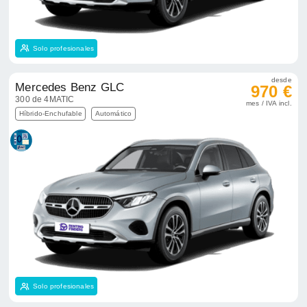
Híbrido-Enchufable
Automático
Solo profesionales
desde
Mercedes Benz GLC
992 €
300e 4MATIC
mes / IVA incl.
Híbrido-Enchufable
Automático