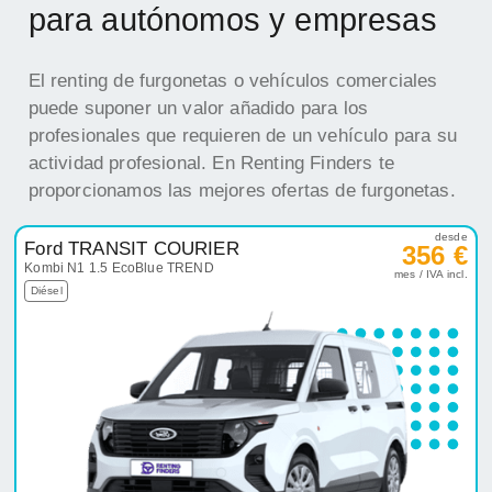
proporcionamos las mejores ofertas de furgonetas.
desde
Ford TRANSIT COURIER
356 €
Kombi N1 1.5 EcoBlue TREND
mes / IVA incl.
Diésel
Oferta destacada
desde
Peugeot Partner
361 €
Furgón M Manual
mes / IVA incl.