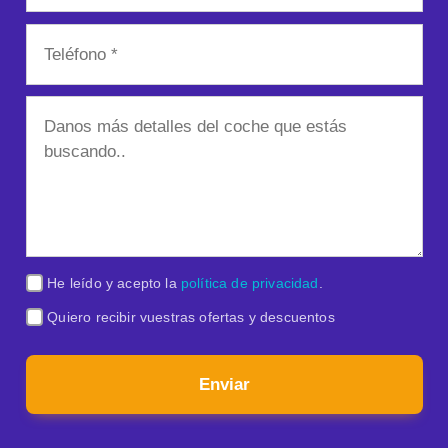
He leído y acepto la
política de privacidad
.
Quiero recibir vuestras ofertas y descuentos
Enviar
O llámanos tú al
91 198 75 45
Revisa nuestras
preguntas frecuentes
para más información
Nuestro horario es de L-V de 9h a 18h