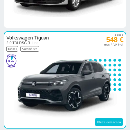
Diésel
Automático
Oferta destacada
desde
Skoda Kodiaq
671 €
2.0 TDI DSG Selection
mes / IVA incl.
Diésel
Automático