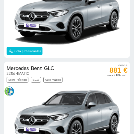
Solo profesionales
desde
Mercedes Benz GLC
881 €
220d 4MATIC
mes / IVA incl.
Micro-Híbrido
ECO
Automático
Solo profesionales
desde
Mercedes Benz GLC
970 €
300 de 4MATIC
mes / IVA incl.