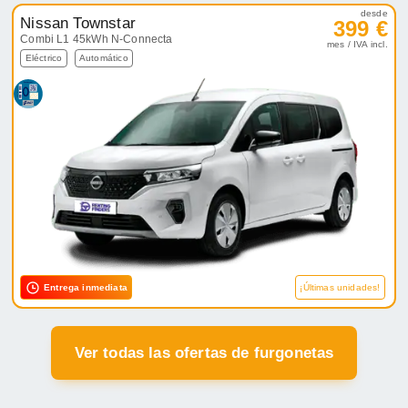
Entrega inmediata
¡Últimas unidades!
Ver todas las ofertas de furgonetas
Ofertas de renting de coches
diésel
¿Por qué arriesgar si conoces lo que te funciona?
Explora nuestras ofertas de renting de coches
diésel de todo tipo: SUVs, compactos, automáticos,