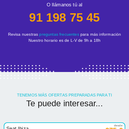
TENEMOS MÁS OFERTAS PREPARADAS PARA TI
Te puede interesar...
desde
Seat Ibiza
275 €
1.0 TSI 70kW Start/Stop Style+
mes / IVA incl.
Gasolina