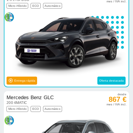
Entrega rápida
Oferta destacada
desde
Mercedes Benz GLC
867 €
200 4MATIC
mes / IVA incl.
Micro-Híbrido
ECO
Automático