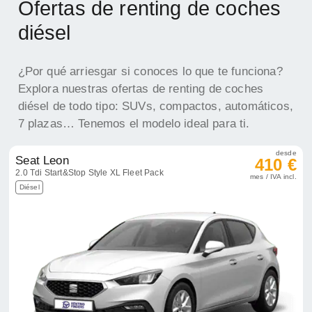
7 plazas… Tenemos el modelo ideal para ti.
desde
Seat Leon
410 €
2.0 Tdi Start&Stop Style XL Fleet Pack
mes / IVA incl.
Diésel
desde
Volkswagen Tiguan
548 €
2.0 TDI DSG R-Line
mes / IVA incl.