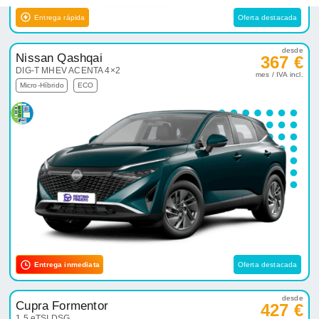
Entrega inmediata
Oferta destacada
desde
Cupra Formentor
427 €
1.5 eTSI DSG
mes / IVA incl.
Micro-Híbrido
ECO
Automático