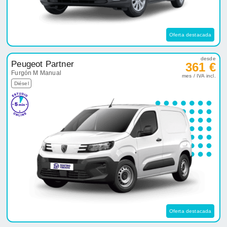
Diésel
Oferta destacada
desde
Nissan Townstar
399 €
Combi L1 45kWh N-Connecta
mes / IVA incl.
Eléctrico
Automático