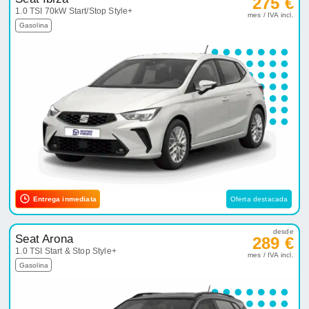
Entrega inmediata
Oferta destacada
desde
Seat Arona
289 €
1.0 TSI Start & Stop Style+
mes / IVA incl.
Gasolina