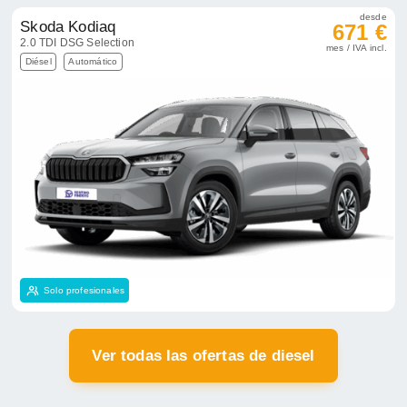
Solo profesionales
Ver todas las ofertas de diesel
Renting de coches híbridos al
mejor precio
Si quieres apostar por la movilidad sostenible, en
Renting Finders ponemos a tu disposición la mayor
gama de ofertas de coches híbridos de renting.