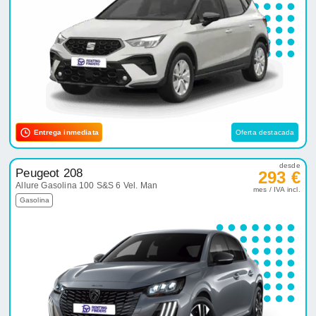
Entrega inmediata
Oferta destacada
desde
Peugeot 208
293 €
Allure Gasolina 100 S&S 6 Vel. Man
mes / IVA incl.
Gasolina
Entrega rápida
Oferta destacada
desde
Kia Stonic
296 €