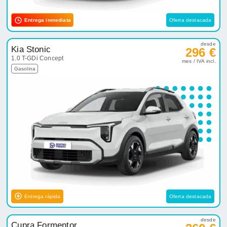
Entrega rápida
Oferta destacada
desde
Cupra Formentor
360 €
1.5 TSI 5P Manual
mes / IVA incl.
Gasolina