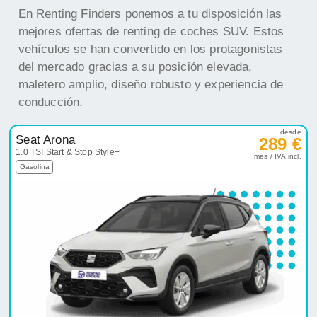
desde
Seat Arona
289 €
1.0 TSI Start & Stop Style+
mes / IVA incl.
Gasolina
Entrega inmediata
Oferta destacada
desde
Kia Stonic
296 €
1.0 T-GDi Concept
mes / IVA incl.
Gasolina