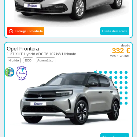
332 €
1.2T XHT Hybrid eDCT6 107kW Ultimate
mes / IVA incl.
Híbrido
ECO
Automático
Oferta destacada
desde
Kia Niro
351 €
1.6 HEV Concept
mes / IVA incl.
Híbrido
ECO
Automático