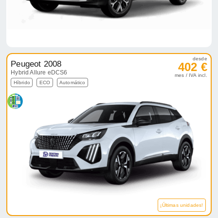
desde
Peugeot 2008
402 €
Hybrid Allure eDCS6
mes / IVA incl.
Híbrido
ECO
Automático
¡Últimas unidades!