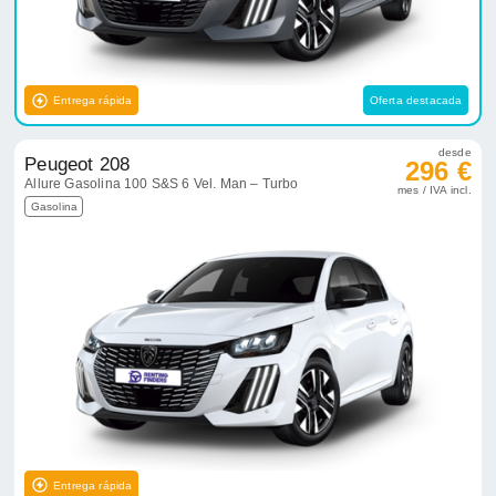
Entrega rápida
Oferta destacada
desde
Peugeot 208
296 €
Allure Gasolina 100 S&S 6 Vel. Man – Turbo
mes / IVA incl.
Gasolina
Entrega rápida