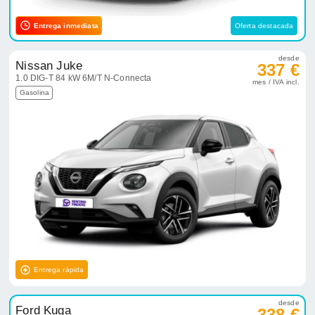
Entrega inmediata
Oferta destacada
desde
Nissan Juke
337 €
1.0 DIG-T 84 kW 6M/T N-Connecta
mes / IVA incl.
Gasolina
Entrega rápida
desde
Ford Kuga
338 €