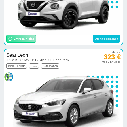
Entrega 7 días
Oferta destacada
desde
Seat Leon
323 €
1.5 eTSI 85kW DSG Style XL Fleet Pack
mes / IVA incl.
Micro-Híbrido
ECO
Automático