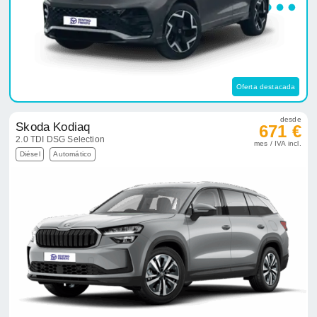
Oferta destacada
desde
Skoda Kodiaq
671 €
2.0 TDI DSG Selection
mes / IVA incl.
Diésel
Automático