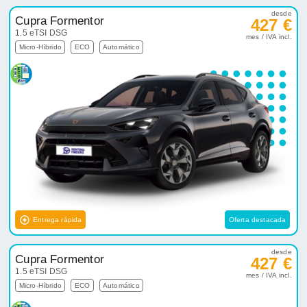
desde
Cupra Formentor
427 €
1.5 eTSI DSG
mes / IVA incl.
Micro-Híbrido
ECO
Automático
Entrega rápida
Oferta destacada
desde
Cupra Formentor
427 €
1.5 eTSI DSG
mes / IVA incl.
Micro-Híbrido
ECO
Automático