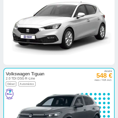
desde
Volkswagen Tiguan
548 €
2.0 TDI DSG R-Line
mes / IVA incl.
Diésel
Automático