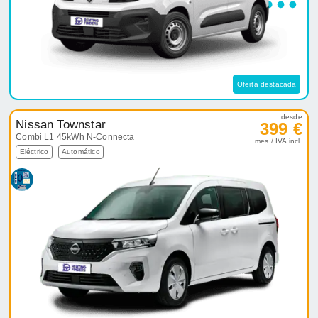
Oferta destacada
desde
Nissan Townstar
399 €
Combi L1 45kWh N-Connecta
mes / IVA incl.
Eléctrico
Automático