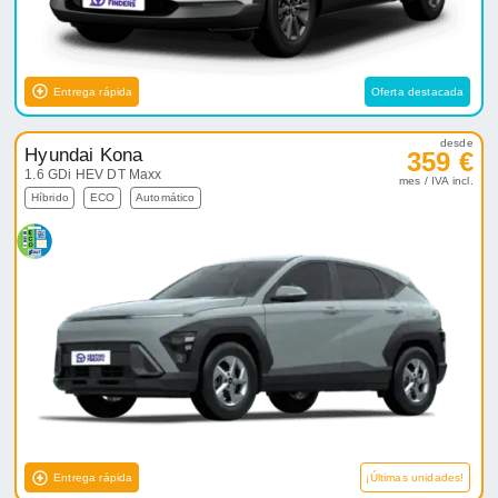
Entrega rápida
Oferta destacada
desde
Hyundai Kona
359 €
1.6 GDi HEV DT Maxx
mes / IVA incl.
Híbrido
ECO
Automático
Entrega rápida
¡Últimas unidades!