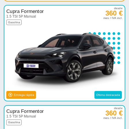
desde
Cupra Formentor
360 €
1.5 TSI 5P Manual
mes / IVA incl.
Gasolina
Entrega rápida
Oferta destacada
desde
Cupra Formentor
360 €
1.5 TSI 5P Manual
mes / IVA incl.
Gasolina