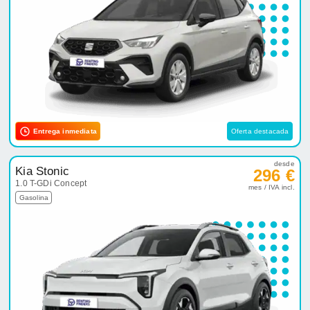
Entrega inmediata
Oferta destacada
desde
Kia Stonic
296 €
1.0 T-GDi Concept
mes / IVA incl.
Gasolina