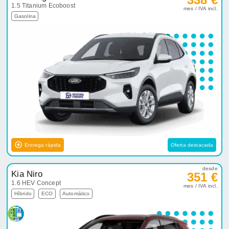
1.5 Titanium Ecoboost
mes / IVA incl.
Gasolina
Entrega rápida
Oferta destacada
desde
Kia Niro
351 €
1.6 HEV Concept
mes / IVA incl.
Híbrido
ECO
Automático