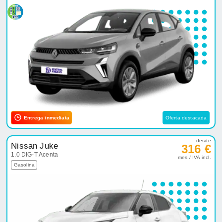
Entrega inmediata
Oferta destacada
desde
Nissan Juke
316 €
1.0 DIG-T Acenta
mes / IVA incl.
Gasolina