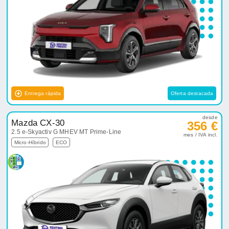
Entrega rápida
Oferta destacada
desde
Mazda CX-30
356 €
2.5 e-Skyactiv G MHEV MT Prime-Line
mes / IVA incl.
Micro-Híbrido
ECO