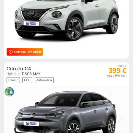
Entrega inmediata
desde
Citroën C4
399 €
Hybrid e-DSC6 MAX
mes / IVA incl.
Híbrido
ECO
Automático