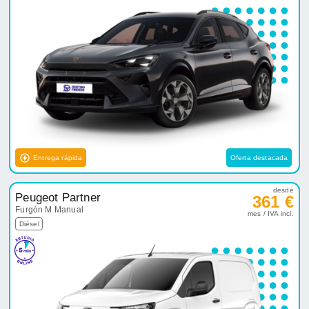
Entrega rápida
Oferta destacada
desde
Peugeot Partner
361 €
Furgón M Manual
mes / IVA incl.
Diésel