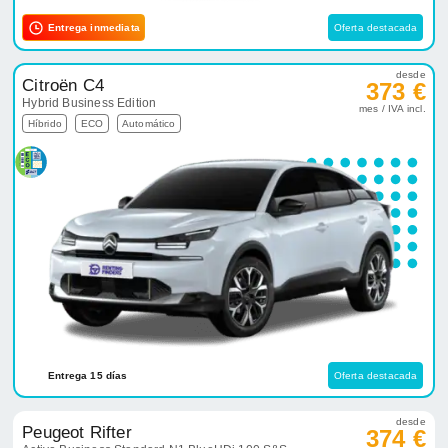
Entrega inmediata
Oferta destacada
desde
Citroën C4
373 €
Hybrid Business Edition
mes / IVA incl.
Híbrido
ECO
Automático
Entrega 15 días
Oferta destacada
desde
Peugeot Rifter
374 €