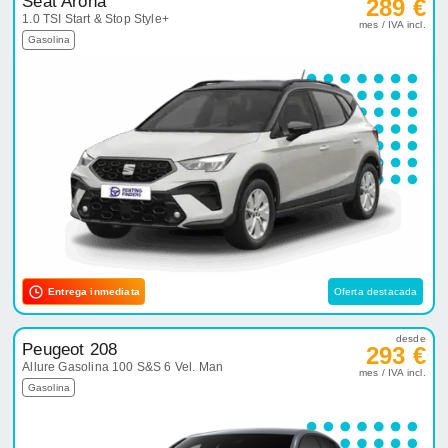
Seat Arona
289 €
1.0 TSI Start & Stop Style+
mes / IVA incl.
Gasolina
Entrega inmediata
Oferta destacada
desde
Peugeot 208
293 €
Allure Gasolina 100 S&S 6 Vel. Man
mes / IVA incl.
Gasolina