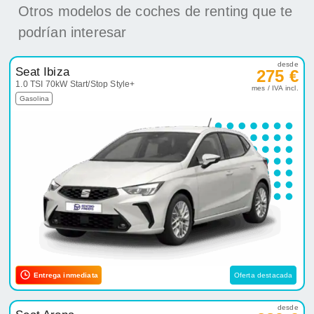
Otros modelos de coches de renting que te
podrían interesar
desde
Seat Ibiza
275 €
1.0 TSI 70kW Start/Stop Style+
mes / IVA incl.
Gasolina
Entrega inmediata
Oferta destacada
desde