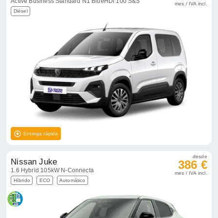
Active Business Standard N1 BlueHDi 100 S&S
mes / IVA incl.
Diésel
Entrega rápida
desde
Nissan Juke
386 €
1.6 Hybrid 105kW N-Connecta
mes / IVA incl.
Híbrido
ECO
Automático