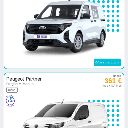
Oferta destacada
desde
Peugeot Partner
361 €
Furgón M Manual
mes / IVA incl.
Diésel