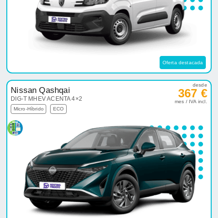
Oferta destacada
desde
Nissan Qashqai
367 €
DIG-T MHEV ACENTA 4×2
mes / IVA incl.
Micro-Híbrido
ECO