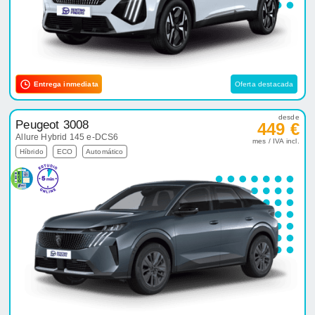
Entrega inmediata
Oferta destacada
desde
Peugeot 3008
449 €
Allure Hybrid 145 e-DCS6
mes / IVA incl.
Híbrido
ECO
Automático