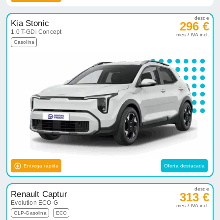
desde
Kia Stonic
296 €
1.0 T-GDi Concept
mes / IVA incl.
Gasolina
Entrega rápida
Oferta destacada
desde
Renault Captur
313 €
Evolution ECO-G
mes / IVA incl.
GLP-Gasolina
ECO