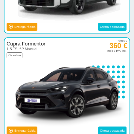
Entrega rápida
Oferta destacada
desde
Cupra Formentor
360 €
1.5 TSI 5P Manual
mes / IVA incl.
Gasolina
Entrega rápida
Oferta destacada