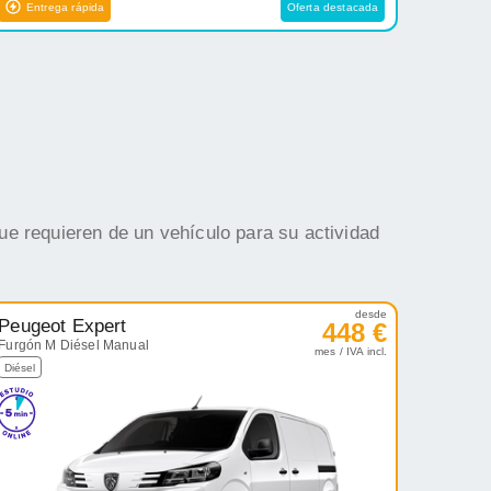
Entrega rápida
Oferta destacada
ue requieren de un vehículo para su actividad
desde
Peugeot Expert
448 €
Furgón M Diésel Manual
mes / IVA incl.
Diésel