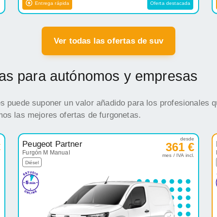
Entrega rápida
Oferta destacada
Ver todas las ofertas de suv
etas para autónomos y empresas
es puede suponer un valor añadido para los profesionales q
mos las mejores ofertas de furgonetas.
e
desde
Peugeot Partner
€
361 €
Furgón M Manual
.
mes / IVA incl.
Diésel