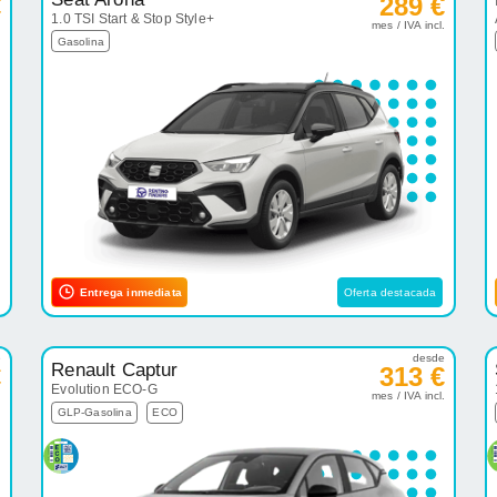
€
289 €
1.0 TSI Start & Stop Style+
.
mes / IVA incl.
Gasolina
Entrega inmediata
Oferta destacada
e
desde
Renault Captur
€
313 €
Evolution ECO-G
.
mes / IVA incl.
GLP-Gasolina
ECO