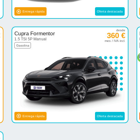
Entrega rápida
Oferta destacada
e
desde
Cupra Formentor
€
360 €
1.5 TSI 5P Manual
.
mes / IVA incl.
Gasolina
Entrega rápida
Oferta destacada
e
€