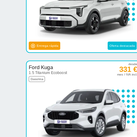
Entrega rápida
Oferta destacada
desd
Ford Kuga
331 
1.5 Titanium Ecoboost
mes / IVA incl
Gasolina