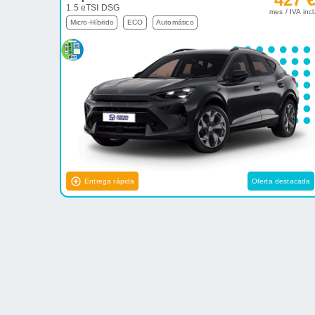
1.5 eTSI DSG
mes / IVA incl
Micro-Híbrido
ECO
Automático
Entrega rápida
Oferta destacada