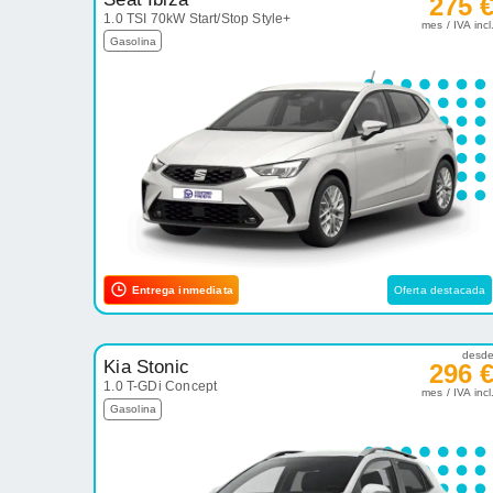
275 
1.0 TSI 70kW Start/Stop Style+
mes / IVA incl
Gasolina
Entrega inmediata
Oferta destacada
desd
Kia Stonic
296 
1.0 T-GDi Concept
mes / IVA incl
Gasolina