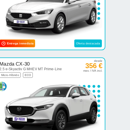
Entrega inmediata
Oferta destacada
desde
Mazda CX-30
356 €
2.5 e-Skyactiv G MHEV MT Prime-Line
mes / IVA incl.
Micro-Híbrido
ECO