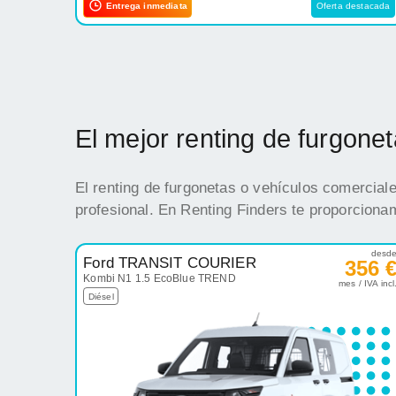
Entrega inmediata
Oferta destacada
El mejor renting de furgon
El renting de furgonetas o vehículos comercial
profesional. En Renting Finders te proporciona
desd
Ford TRANSIT COURIER
356 
Kombi N1 1.5 EcoBlue TREND
mes / IVA incl
Diésel