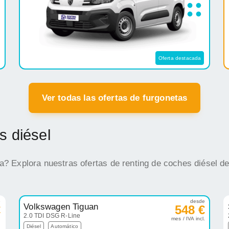
Oferta destacada
Ver todas las ofertas de furgonetas
s diésel
na? Explora nuestras ofertas de renting de coches diésel d
e
desde
Volkswagen Tiguan
€
548 €
2.0 TDI DSG R-Line
.
mes / IVA incl.
Diésel
Automático