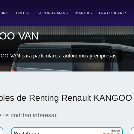
TING
TIPO
SEGUNDA MANO
MARCAS
PARTICULARES
GOO VAN
GOO VAN para particulares, autónomos y empresas.
ibles de Renting Renault KANGO
 te podrían interesar
e
desde
Seat Arona