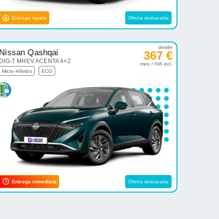
Entrega rápida
Oferta destacada
desde
Nissan Qashqai
367 €
DIG-T MHEV ACENTA 4×2
mes / IVA incl.
Micro-Híbrido
ECO
Entrega inmediata
Oferta destacada