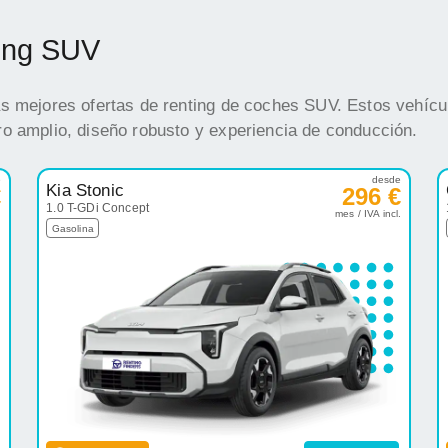
ting SUV
s mejores ofertas de renting de coches SUV. Estos vehícul
o amplio, diseño robusto y experiencia de conducción.
e
desde
Kia Stonic
€
296 €
1.0 T-GDi Concept
.
mes / IVA incl.
Gasolina