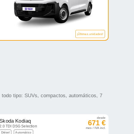
¡Últimas unidades!
e todo tipo: SUVs, compactos, automáticos, 7
desde
Skoda Kodiaq
671 €
2.0 TDI DSG Selection
mes / IVA incl.
Diésel
Automático