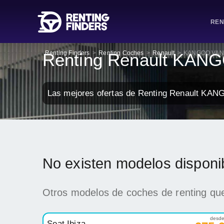
REN
Renting Finders
>
Renting Coches
>
Renault
>
KANGOO VAN
Renting Renault KAN
Las mejores ofertas de Renting Renault KAN
No existen modelos dispon
Otros modelos de coches de renting que
desd
Seat Ibiza