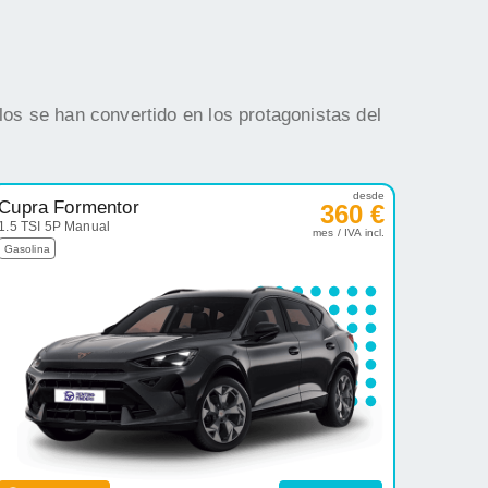
os se han convertido en los protagonistas del
desde
Cupra Formentor
360 €
1.5 TSI 5P Manual
mes / IVA incl.
Gasolina