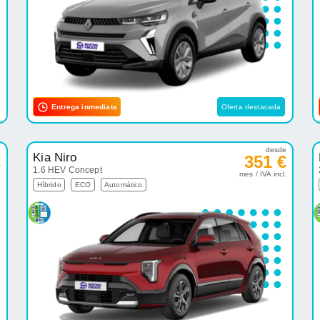
Entrega inmediata
Oferta destacada
e
desde
Kia Niro
€
351 €
1.6 HEV Concept
.
mes / IVA incl.
Híbrido
ECO
Automático