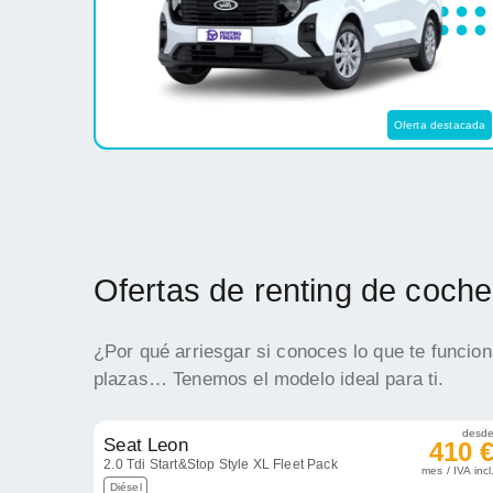
Oferta destacada
Ofertas de renting de coche
¿Por qué arriesgar si conoces lo que te funcio
plazas… Tenemos el modelo ideal para ti.
desd
Seat Leon
410 
2.0 Tdi Start&Stop Style XL Fleet Pack
mes / IVA incl
Diésel