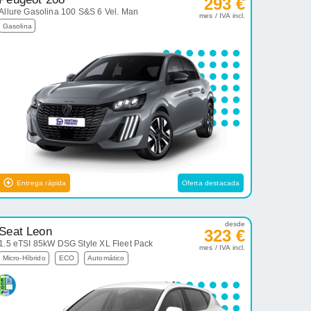
293 €
Allure Gasolina 100 S&S 6 Vel. Man
mes / IVA incl.
Gasolina
Entrega rápida
Oferta destacada
desde
Seat Leon
323 €
1.5 eTSI 85kW DSG Style XL Fleet Pack
mes / IVA incl.
Micro-Híbrido
ECO
Automático