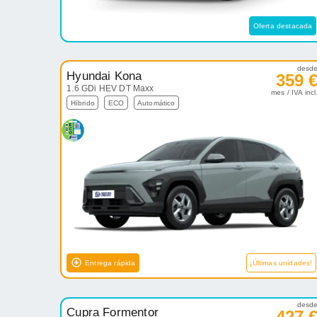
Oferta destacada
desd
Hyundai Kona
359 
1.6 GDi HEV DT Maxx
mes / IVA incl
Híbrido
ECO
Automático
Entrega rápida
¡Últimas unidades!
desd
Cupra Formentor
427 