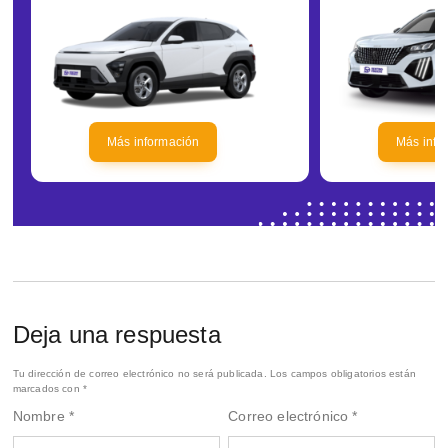
Más información
Más info
Deja una respuesta
Tu dirección de correo electrónico no será publicada.
Los campos obligatorios están
marcados con
*
Nombre
*
Correo electrónico
*