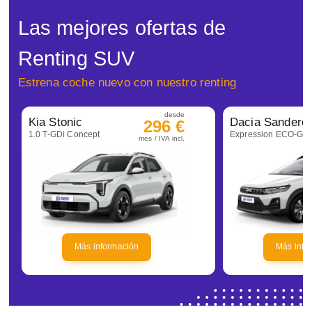
Las mejores ofertas de
Renting SUV
Estrena coche nuevo con nuestro renting
desde
Kia Stonic
296 €
1.0 T-GDi Concept
mes / IVA incl.
Más información
Más info