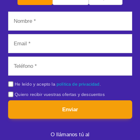
He leído y acepto la
política de privacidad
.
Quiero recibir vuestras ofertas y descuentos
Enviar
O llámanos tú al