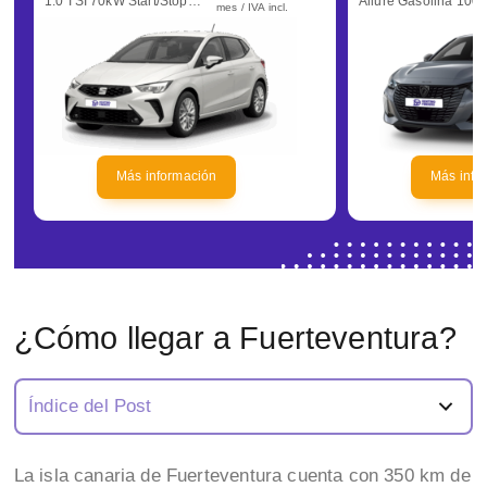
1.0 TSI 70kW Start/Stop Style+
mes / IVA incl.
Más información
Más info
¿Cómo llegar a Fuerteventura?
Índice del Post
La isla canaria de Fuerteventura cuenta con 350 km de