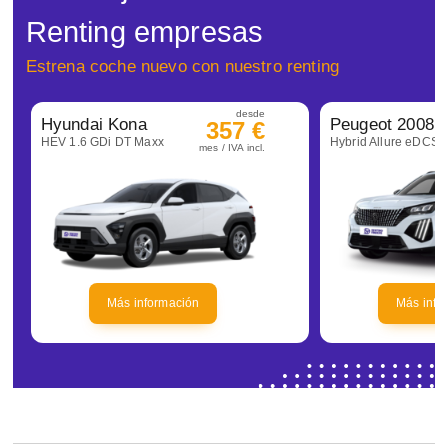
Renting empresas
Estrena coche nuevo con nuestro renting
desde
Hyundai Kona
Peugeot 2008
357 €
HEV 1.6 GDi DT Maxx
Hybrid Allure eDCS6
mes / IVA incl.
Más información
Más info