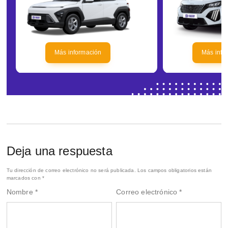
Más información
Más info
Deja una respuesta
Tu dirección de correo electrónico no será publicada.
Los campos obligatorios están
marcados con
*
Nombre
*
Correo electrónico
*