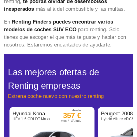
renting,
te podrás olvidar de desembolsos
inesperados
más allá del combustible y las multas.
En
Renting Finders puedes encontrar varios
modelos de coches SUV ECO
para renting. Solo
tienes que escoger el que más te guste y hablar con
nosotros. Estaremos encantados de ayudarte.
Las mejores ofertas de
Renting empresas
Estrena coche nuevo con nuestro renting
desde
Hyundai Kona
Peugeot 2008
357 €
HEV 1.6 GDi DT Maxx
Hybrid Allure eDCS6
mes / IVA incl.