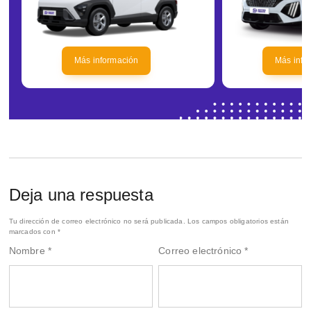
Más información
Más info
Deja una respuesta
Tu dirección de correo electrónico no será publicada.
Los campos obligatorios están
marcados con
*
Nombre
*
Correo electrónico
*