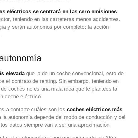
hes eléctricos se centrará en las cero emisiones
uctor, teniendo en las carreteras menos accidentes.
ogía y serán autónomos por completo; la acción
.
 autonomía
ás elevada
que la de un coche convencional, esto de
ba el contrato de renting. Sin embargo, teniendo en
o de coches no es una mala idea que te plantees la
un coche eléctrico.
s a contarte cuáles son los
coches eléctricos más
e la autonomía depende del modo de conducción y del
estos datos siempre van a ser una aproximación.
ecta a la autonomía ya que por encima de los 25º y