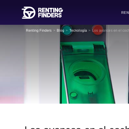
REN
Renting Finders
>
Blog
>
Tecnología
>
Los avances en el coc