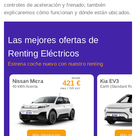
controles de aceleración y frenado; también
explicaremos cómo funcionan y dónde están ubicados.
Las mejores ofertas de
Renting Eléctricos
Estrena coche nuevo con nuestro renting
desde
Nissan Micra
Kia EV3
421 €
40 kWh Acenta
Earth (Standard Ran
mes / IVA incl.
Más información
Más info