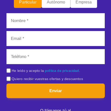
Particular
Autónomo
Empresa
He leído y acepto la
política de privacidad
.
Quiero recibir vuestras ofertas y descuentos
Enviar
O llámanos tú al